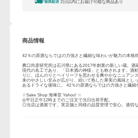
2日以内にお届け可能な商品あり
商品情報
42％の原酒ならではの力強さと繊細な味わいが魅力の本格
農口尚彦研究所は石川県にある2017年創業の新しい蔵。
現代の名工であり、「日本酒の神様」とも称されます。酒粕焼酎 
りに、ほんのりとベイリーフを思わせる爽やかなニュアンス
来のやさしい甘みが広がり、続いて熟した果実の風味としっ
あるドライな後味に。 42％の原酒ならではの力強さと繊
☆Sake Shop 海琳堂 Yahoo! ☆
◎平日正午12時までのご注文で当日出荷手配。
◎当店は酒屋です。実店舗と同様の品質管理で安心。適切