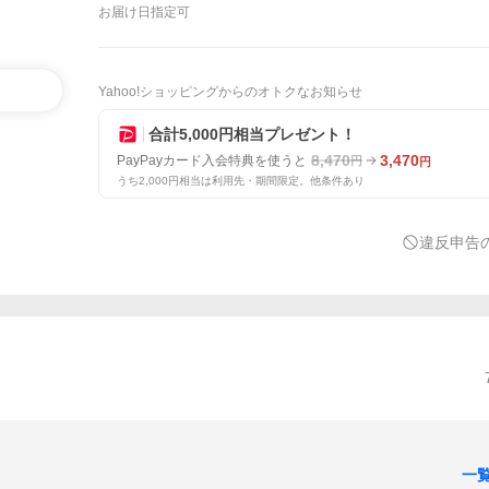
お届け日指定可
Yahoo!ショッピングからのオトクなお知らせ
合計5,000円相当プレゼント！
8,470
3,470
PayPayカード入会特典を使うと
円
円
うち2,000円相当は利用先・期間限定。他条件あり
違反申告
一