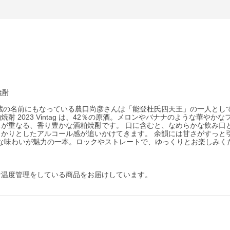
焼酎
酒蔵の名前にもなっている農口尚彦さんは「能登杜氏四天王」の一人とし
2023 Vintag は、42％の原酒。メロンやバナナのような華やかな
が重なる、香り豊かな酒粕焼酎です。 口に含むと、なめらかな飲み口
かりとしたアルコール感が追いかけてきます。 余韻には甘さがすっと
細な味わいが魅力の一本。ロックやストレートで、ゆっくりとお楽しみく
な温度管理をしている商品をお届けしています。