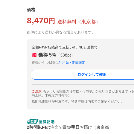
価格
8,470
円
送料無料
（
東京都
）
条件により送料が異なる場合があります。
全額PayPay残高で支払い&LINEと連携で
獲得
5
%
（
388
pt）
獲得のうち4.5%は
利用先・期間限定
ログインして確認
ご注意
表示よりも実際の付与数・付与率が少ない場合があります（
与上限、未確定の付与等）
原則税抜価格が対象です。特典詳細は内訳でご確認ください。
2時間以内
の注文で最短
明日
お届け（東京都）