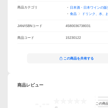
商品
カテゴリ
日本酒・日本ワインの販売 
食品
ドリンク、水、
JAN/ISBNコード
4580036738031
商品
コード
15230122
この商品を共有する
商品
レビュー
5
-.--
4
この
商
3
2
-
件