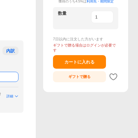
獲得のうち4.5%は
利用先・期間限定
数量
7日以内に注文した方がいます
ギフトで贈る場合はログインが必要で
す
内訳
カートに入れる
ギフトで
贈る
付
詳細