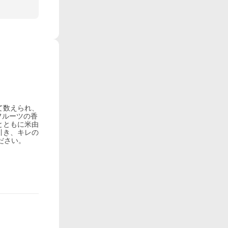
て数えられ、
フルーツの香
とともに米由
引き、キレの
ださい。