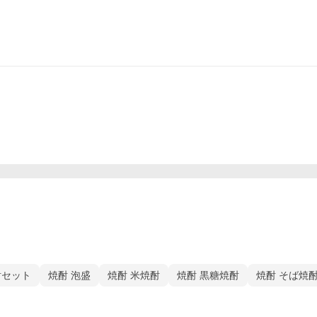
酎セット
焼酎 泡盛
焼酎 米焼酎
焼酎 黒糖焼酎
焼酎 そば焼