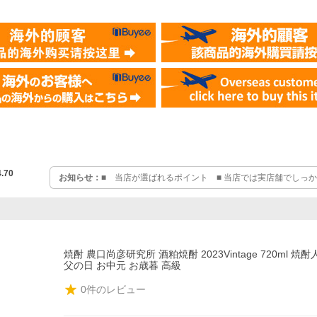
4.70
お知らせ：
■ 当店が選ばれるポイント ■ 当店では実店舗でしっ
る商品を発送しています。お客様に安心して頂くためにも、クール
品はクール便代が含まれています。
焼酎 農口尚彦研究所 酒粕焼酎 2023Vintage 720ml 焼
父の日 お中元 お歳暮 高級
0
件のレビュー