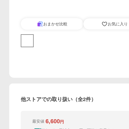
おまかせ比較
お気に入り
他ストアでの取り扱い（全
2
件）
6,600
最安値
円