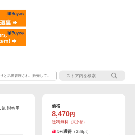
かりと温度管理され、販売してい
便を推奨しております。※一部商
価格
酎人気 贈答用
8,470
円
送料無料
（
東京都
）
5
%獲得
（
388
pt）