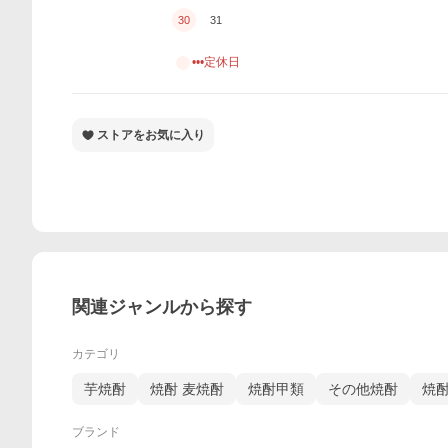
30
31
•••定休日
ストアをお気に入り
関連ジャンルから探す
カテゴリ
芋焼酎
焼酎 麦焼酎
焼酎甲類
その他焼酎
焼
ブランド