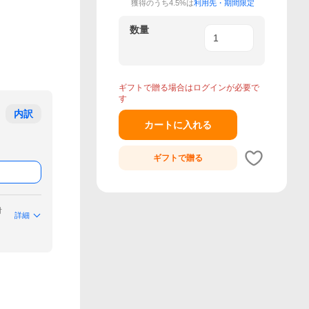
獲得のうち4.5%は
利用先・期間限定
数量
ギフトで贈る場合はログインが必要で
す
内訳
カートに入れる
ギフトで
贈る
付
詳細