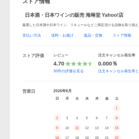
ストア情報
日本酒・日本ワインの販売 海琳堂 Yahoo!店
厳選した日本酒や日本ワイン、リキュールなどご満足頂ける品物を取り揃え
支払い方法
送料・お届け
返品・交換
ストア情報
ストア評価
レビュー
注文キャンセル発生率
4.70
0.000％
30
件の評価を見る
注文キャンセル発生率
営業日
2026年8月
日
月
火
水
木
金
土
1
2
3
4
5
6
7
8
9
10
11
12
13
14
15
16
17
18
19
20
21
22