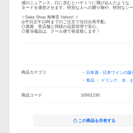
感のニュアンス、口に含むとハチミツに飛び込んだような
タードを連想させます。特別な人への贈り物や、特別なシ
☆Sake Shop 海琳堂 Yahoo! ☆
◎平日正午12時までのご注文で当日出荷手配。
◎酒屋、実店舗と同様の品質管理で安心。
◎要冷蔵品は、クール便で発送致します！
商品
カテゴリ
日本酒・日本ワインの販売 
食品
ドリンク、水、
商品
コード
10501230
この商品を共有する