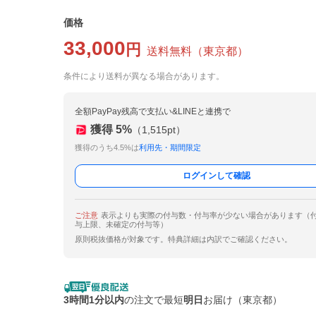
価格
33,000
円
送料無料
（
東京都
）
条件により送料が異なる場合があります。
全額PayPay残高で支払い&LINEと連携で
獲得
5
%
（
1,515
pt）
獲得のうち4.5%は
利用先・期間限定
ログインして確認
ご注意
表示よりも実際の付与数・付与率が少ない場合があります（
与上限、未確定の付与等）
原則税抜価格が対象です。特典詳細は内訳でご確認ください。
3時間1分以内
の注文で最短
明日
お届け（東京都）