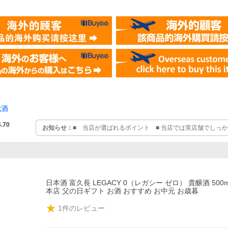
成酒
4.70
お知らせ：
■ 当店が選ばれるポイント ■ 当店では実店舗でしっ
る商品を発送しています。お客様に安心して頂くためにも、クール
品はクール便代が含まれています。
日本酒 富久長 LEGACY 0（レガシー ゼロ） 貴醸酒 500m
本店 父の日ギフト お酒 おすすめ お中元 お歳暮
1
件のレビュー