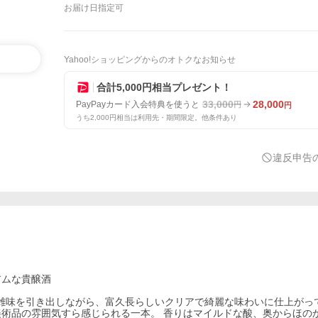
お届け日指定可
Yahoo!ショッピングからのオトクなお知らせ
合計5,000円相当プレゼント！
33,000
28,000
PayPayカード入会特典を使うと
円
円
うち2,000円相当は利用先・期間限定。他条件あり
違反申告
アムな貴醸酒
ジの複雑味を引き出しながら、富久長らしいクリアで綺麗な味わいに仕上がっ
術品の雰囲気すら感じられる一本。 香りはマイルドな酸、奥からほの