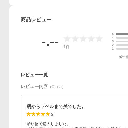
商品
レビュー
5
-.--
4
3
2
1
件
1
総合
レビュー一覧
レビュー内容
（口コミ）
瓶からラベルまで美でした。
5
贈り物で購入しました。
