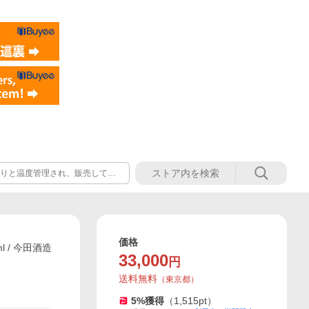
かりと温度管理され、販売してい
便を推奨しております。※一部商
価格
l / 今田酒造
33,000
円
送料無料
（
東京都
）
5
%獲得
（
1,515
pt）