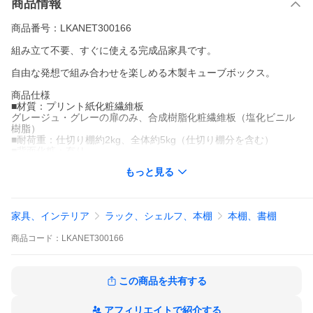
商品情報
商品番号：LKANET300166
組み立て不要、すぐに使える完成品家具です。
自由な発想で組み合わせを楽しめる木製キューブボックス。
商品仕様
■材質：プリント紙化粧繊維板
グレージュ・グレーの扉のみ、合成樹脂化粧繊維板（塩化ビニル
樹脂）
■耐荷重：仕切り棚約2kg、全体約5kg（仕切り棚分を含む）
■背面化粧：有り
■カラー：ホワイト、オーク、ウォールナット、マーブルホワイ
もっと見る
ト、モルタルグレー、グレージュ、グレー
※こちらの製品は、単体販売となります。
※積み上げの目安は3段までとなっております。
家具、インテリア
ラック、シェルフ、本棚
本棚、書棚
商品サイズ(約mm)
■商品外寸：幅346×奥行165×高さ344
商品
コード：
LKANET300166
■商品重量：約2.1kg〜約3.6kg
※組立方により、商品サイズに多少の誤差が発生する場合がござ
います。
※カラー・タイプによりサイズ・重量の数値が多少異なります。
この商品を共有する
関連キーワード
本棚 コミックラック 収納ボックス 大容量 カラーボックス キュー
アフィリエイトで紹介する