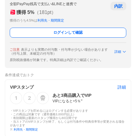
全額PayPay残高で支払い&LINEと連携で
内訳
獲得
5
%
（
181
pt）
獲得のうち4.5%は
利用先・期間限定
ログインして確認
ご注意
表示よりも実際の付与数・付与率が少ない場合があります
詳細
（付与上限、未確定の付与等）
原則税抜価格が対象です。特典詳細は内訳でご確認ください。
条件達成でおトク
VIPスタンプ
詳細
あと
3
商品購入でVIP
VIPになると+
5
％
※
・VIPスタンプを貯めるにはログインする必要があります
・この商品は対象です（通常価格3,000円以上）
・有効期限は最新のスタンプ獲得から60日間です
・当ストアのVIPスタンプが終了、もしくは付与条件や特典倍率等が変更される場合
があります
※
利用先・期間限定