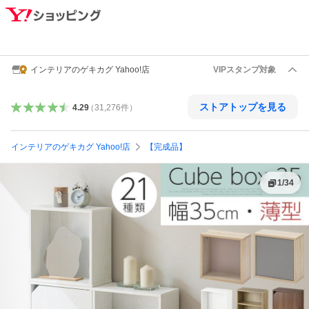
インテリアのゲキカグ Yahoo!店
VIPスタンプ対象
ストアトップを見る
4.29
（
31,276
件
）
インテリアのゲキカグ Yahoo!店
【完成品】
1
/
34