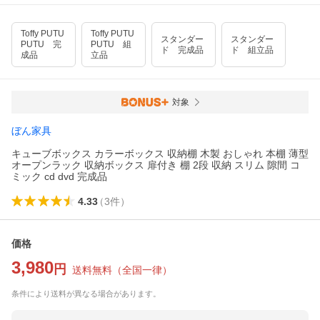
Toffy PUTU
Toffy PUTU
スタンダー
スタンダー
PUTU 完
PUTU 組
ド 完成品
ド 組立品
成品
立品
対象
ぼん家具
キューブボックス カラーボックス 収納棚 木製 おしゃれ 本棚 薄型
オープンラック 収納ボックス 扉付き 棚 2段 収納 スリム 隙間 コ
ミック cd dvd 完成品
4.33
（
3
件
）
価格
3,980
円
送料無料
（
全国一律
）
条件により送料が異なる場合があります。