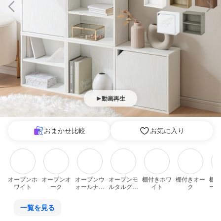
動画再生
おまかせ比較
お気に入り
オープンホ
オープンオ
オープンウ
オープンモ
棚付きホワ
棚付きオー
棚付
ワイト
ーク
ォールナッ
ルタルグレ
イト
ク
ール
ト
ー
一覧を見る