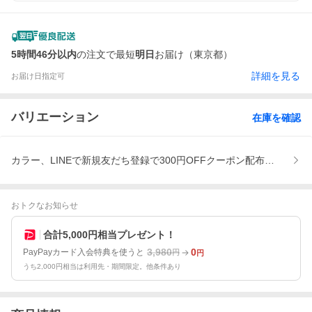
5時間46分以内
の注文で最短
明日
お届け（東京都）
詳細を見る
お届け日指定可
バリエーション
在庫を確認
カラー、LINEで新規友だち登録で300円OFFクーポン配布中！
おトクなお知らせ
合計5,000円相当プレゼント！
3,980
0
PayPayカード入会特典を使うと
円
円
うち2,000円相当は利用先・期間限定。他条件あり