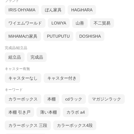
ブランド
IRIS OHYAMA
ぼん家具
HAGiHARA
ワイエムワールド
LOWYA
山善
不二貿易
MiHAMAの家具
PUTUPUTU
DOSHISHA
完成品/組立品
組立品
完成品
キャスター有無
キャスターなし
キャスター付き
キーワード
カラーボックス
本棚
cdラック
マガジンラック
本棚 引き戸
薄い本棚
カラボ a4
カラーボックス 三段
カラーボックス4段