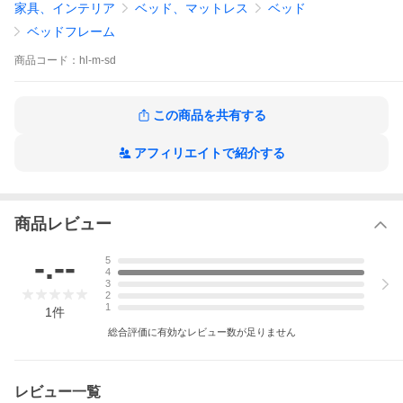
家具、インテリア
ベッド、マットレス
ベッド
2/5 約124×41×4cm フット（約6kg）
3/5 約73×98×4cm 床板（約7kg）
ベッドフレーム
4/5 約55×198×43m 引出ＢＯＸ（約52kg）
5/5 約118×98×8cm 畳（約10kg）
商品
コード：
hl-m-sd
【材質】
本体：プリント化粧板・合板・ＭＤＦ・ウレタン塗装
日本製（自社製造）
この商品を共有する
畳：中国産畳（輸入品）
接着剤 Ｆ☆☆☆☆
アフィリエイトで紹介する
芯材・プリント板 Ｆ☆☆☆☆
ホルムアルデヒドに配慮した材質です。
【ご確認ください】
発送予定日は、配達日ではございません。
発送＝商品の出荷となります。
商品レビュー
【静止耐荷重】
約180kg（全サイズ共通）
-.--
5
4
3
2
1
1
件
総合評価に有効なレビュー数が足りません
レビュー一覧