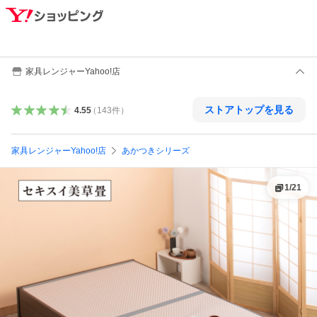
家具レンジャーYahoo!店
ストアトップを見る
4.55
（
143
件
）
家具レンジャーYahoo!店
あかつきシリーズ
1
/
21