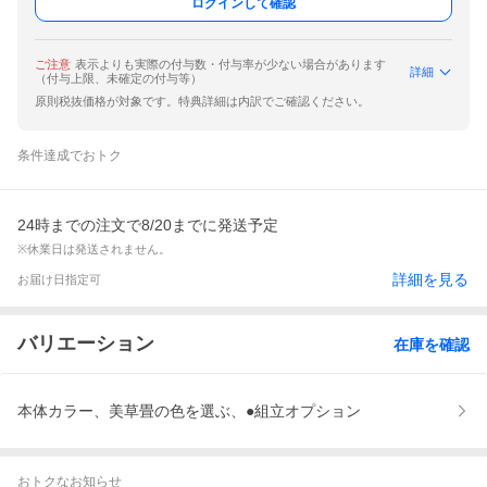
ログインして確認
ご注意
表示よりも実際の付与数・付与率が少ない場合があります
詳細
（付与上限、未確定の付与等）
原則税抜価格が対象です。特典詳細は内訳でご確認ください。
条件達成でおトク
24時までの注文で8/20までに発送予定
※休業日は発送されません。
詳細を見る
お届け日指定可
バリエーション
在庫を確認
本体カラー、美草畳の色を選ぶ、●組立オプション
おトクなお知らせ