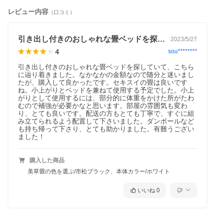
レビュー内容
（口コミ）
引き出し付きのおしゃれな畳ベッドを探し…
2023/5/27
4
sou********
引き出し付きのおしゃれな畳ベッドを探していて、こちら
に辿り着きました。なかなかの金額なので随分と迷いまし
たが、購入して良かったです。セキスイの畳は良いです
ね。小上がりとベッドを兼ねて使用する予定でした。小上
がりとして使用するには、部分的に体重をかけた所がたわ
むので補強が必要かなと思います。部屋の雰囲気も変わ
り、とても良いです。配送の方もとても丁寧で、すぐに組
み立てられるよう配置して下さいました。ダンボールなど
も持ち帰って下さり、とても助かりました。有難うござい
ました！
購入した商品
美草畳の色を選ぶ/市松ブラック、本体カラー/ホワイト
いいね
0