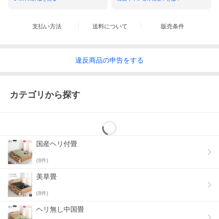
支払い方法
送料について
販売条件
違反
商品の
申告をする
カテゴリから探す
国産ヘリ付畳
(
8
件)
美草畳
(
8
件)
ヘリ無し中国畳