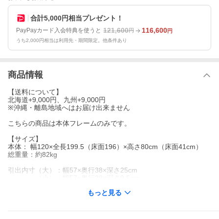
合計5,000円相当プレゼント！
121,600
116,600
PayPayカード入会特典を使うと
円
円
うち2,000円相当は利用先・期間限定。他条件あり
商品情報
【送料について】
北海道+9,000円、九州+9,000円
※沖縄・離島地域へはお届け出来ません
こちらの商品は本体フレームのみです。
【サイズ】
本体： 幅120×全長199.5（床面196）×高さ80cm（床面41cm）
総重量：約82kg
引出内寸（大）：幅57×奥行38×深さ25cm
（小）：幅57×奥行38×深さ9.5cm
収納庫有効内寸：幅44×長さ193×深さ36cm
もっと見る
【材質】５個口
1/5 約124×41×4cm ヘッド（約6kg）