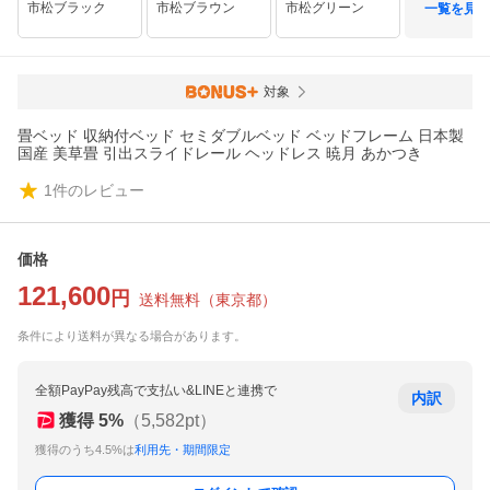
市松ブラック
市松ブラウン
市松グリーン
一覧を見る
対象
畳ベッド 収納付ベッド セミダブルベッド ベッドフレーム 日本製
国産 美草畳 引出スライドレール ヘッドレス 暁月 あかつき
1
件のレビュー
価格
121,600
円
送料無料
（
東京都
）
条件により送料が異なる場合があります。
全額PayPay残高で支払い&LINEと連携で
内訳
獲得
5
%
（
5,582
pt）
獲得のうち4.5%は
利用先・期間限定