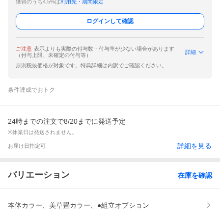
獲得のうち4.5%は
利用先・期間限定
ログインして確認
ご注意
表示よりも実際の付与数・付与率が少ない場合があります
詳細
（付与上限、未確定の付与等）
原則税抜価格が対象です。特典詳細は内訳でご確認ください。
条件達成でおトク
24時までの注文で8/20までに発送予定
※休業日は発送されません。
詳細を見る
お届け日指定可
バリエーション
在庫を確認
本体カラー、美草畳カラー、●組立オプション