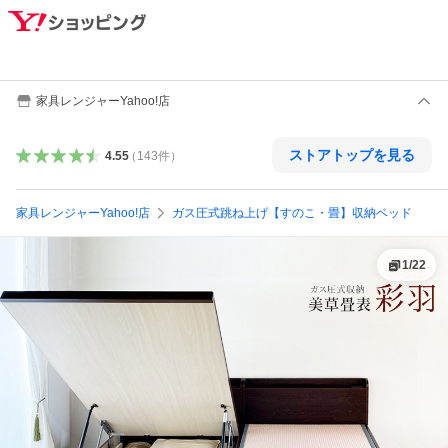
家具レンジャーYahoo!店
ストアトップを見る
4.55
（
143
件
）
家具レンジャーYahoo!店
ガス圧式跳ね上げ【すのこ・畳】収納ベッド
1
/
22