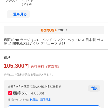
ブラウン
ホワイト
（アイボリ
ー系）
一覧を見る
対象
床面40cm ラージ すのこ ベッド シングル ヘッドレス 日本製 ガス
圧 縦 関東地区は組立込 アリエーフ ＃13
価格
105,300
円
送料無料
（
東京都
）
条件により送料が異なる場合があります。
全額PayPay残高で支払い&LINEと連携で
内訳
獲得
5
%
（
4,833
pt）
獲得のうち4.5%は
利用先・期間限定