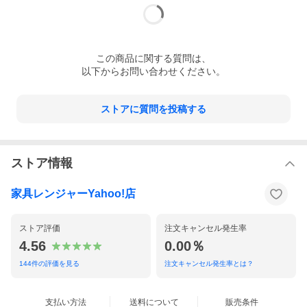
2×42×4cm（ヘッドボード）(約)102×35×4cm（フットボード）
(約)105×202×7cm（床敷）(約)197×35×13cm（フレーム）95×10
0×8cm（すのこ）
この
商品
に関する質問は、
以下からお問い合わせください。
ストアに質問を投稿する
ストア情報
家具レンジャーYahoo!店
ストア評価
注文キャンセル発生率
4.56
0.00％
144
件の評価を見る
注文キャンセル発生率とは？
支払い方法
送料について
販売条件