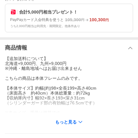
合計5,000円相当プレゼント！
105,300
100,300
PayPayカード入会特典を使うと
円
円
うち2,000円相当は利用先・期間限定。他条件あり
商品情報
【追加送料について】
北海道+9,000円、九州+9,000円
※沖縄・離島地域へはお届け出来ません
こちらの商品は本体フレームのみです。
【本体サイズ】約幅(約)98×全長199×高さ40cm
（床面高さ 約40cm）本体総重量：約72kg
【収納庫内寸】幅92×長さ193×深さ31cm
（シリンダーガード部の有効幅は76.5cmです）
※各サイズ、重量は概算です。
もっと見る
【材質】
プリント化粧繊維板（F☆☆☆☆） 桐材（すのこ）
【接着剤】（F☆☆☆☆）
ホルムアルデヒドに配慮した材質です。