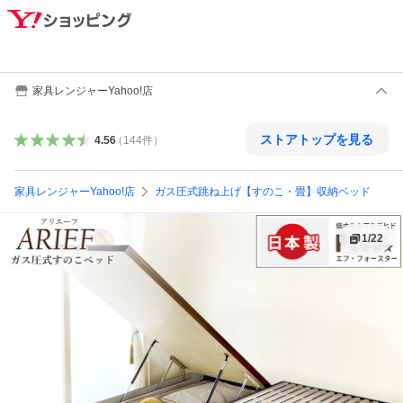
家具レンジャーYahoo!店
ストアトップを見る
4.56
（
144
件
）
家具レンジャーYahoo!店
ガス圧式跳ね上げ【すのこ・畳】収納ベッド
1
/
22