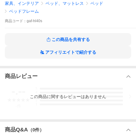
家具、インテリア
ベッド、マットレス
ベッド
【生産国】日本
ベッドフレーム
【カラー】ナチュラル／ブラウン／ホワイト
商品
コード：
gaf-hl40s
【静止耐荷重】約180kg
------------------------------------------------
【組立式】※プラスドライバー使用
この商品を共有する
【梱包数】5個口
(約)102×42×4cm（ヘッドボード）
アフィリエイトで紹介する
(約)102×35×4cm（フットボード）
(約)105×202×7cm（床敷）
(約)197×35×13cm（フレーム）
95×100×8cm（すのこ）
※ＰＣ版ならさらに詳しい詳細、画像が確認できます。大容量収
商品レビュー
納「桐すのこ」ベッド！ベッドフレームはガス圧式で、床板の上
に布団をのせたままで重量のある床板の開閉をサポートいたしま
す。収納庫は仕切りをなくした仕様のためシーズンオフの寝具類
-.--
5
や、じゅうたん、カーペット、茣蓙などの長物も収納ＯＫ！引出
4
この
商品
に関するレビューはありません
すスペースが無いので空間を有効活用できます。 シリンダー部分
3
2
はガード付きで、収納物を挟む心配もございません。安心してお
1
-
件
使いいただけます。【本体サイズ】約幅(約)98×全長199×高さ40c
m（床面高さ 約40cm）本体総重量：約72kg【収納庫内寸】幅92
×長さ193×深さ31cm（シリンダーガード部の有効幅は76.5cmで
す）【静止耐荷重】約180kg（全サイズ共通）【材質】プリント
化粧繊維板（F☆☆☆☆）桐材（すのこ）【接着剤】（F☆☆☆☆）
商品Q&A
（
0
件）
【生産国】日本【カラー】ナチュラル／ブラウン／ホワイト【耐
荷重】全サイズ共通180kg【梱包数】5個口【梱包サイズ】(約)10