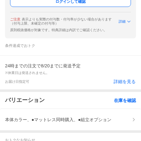
ログインして確認
ご注意
表示よりも実際の付与数・付与率が少ない場合があります
詳細
（付与上限、未確定の付与等）
原則税抜価格が対象です。特典詳細は内訳でご確認ください。
条件達成でおトク
24時までの注文で8/20までに発送予定
※休業日は発送されません。
詳細を見る
お届け日指定可
バリエーション
在庫を確認
本体カラー、●マットレス同時購入、●組立オプション
おトクなお知らせ