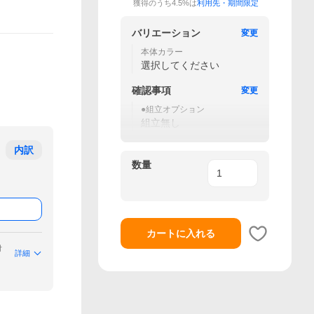
獲得のうち4.5%は
利用先・期間限定
バリエーション
変更
本体カラー
選択してください
確認事項
変更
●組立オプション
組立無し
内訳
数量
カートに入れる
付
詳細