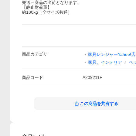
発送＝商品の出荷となります。
【静止耐荷重】
約180kg（全サイズ共通）
商品
カテゴリ
家具レンジャーYahoo!店
家具、インテリア
ベ
商品
コード
A209211F
この商品を共有する