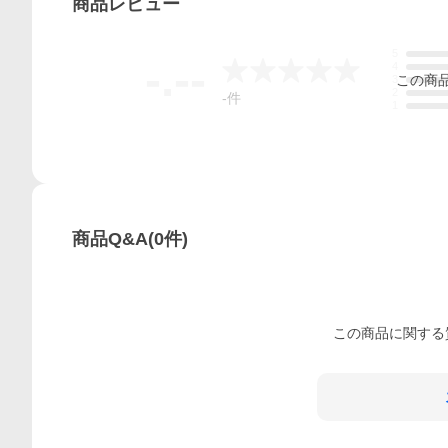
商品
レビュー
5
-.--
4
この
商
3
2
-
件
1
商品Q&A
(
0
件)
この
商品
に関する