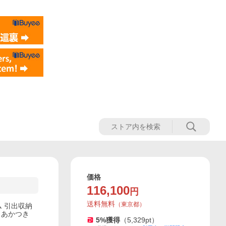
価格
116,100
円
送料無料
（
東京都
）
ム 引出収納
 あかつき
5
%獲得
（
5,329
pt）