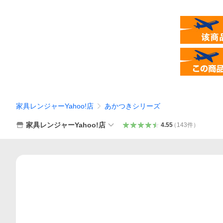
家具レンジャーYahoo!店
あかつきシリーズ
家具レンジャーYahoo!店
4.55
（
143
件
）