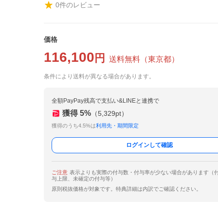
0
件のレビュー
価格
116,100
円
送料無料
（
東京都
）
条件により送料が異なる場合があります。
全額PayPay残高で支払い&LINEと連携で
獲得
5
%
（
5,329
pt）
獲得のうち4.5%は
利用先・期間限定
ログインして確認
ご注意
表示よりも実際の付与数・付与率が少ない場合があります（
与上限、未確定の付与等）
原則税抜価格が対象です。特典詳細は内訳でご確認ください。