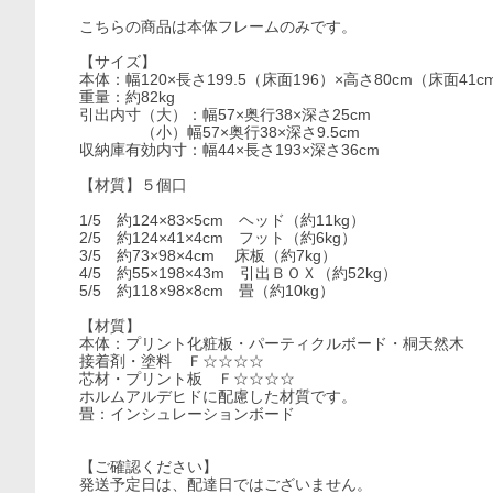
こちらの商品は本体フレームのみです。
【サイズ】
本体：幅120×長さ199.5（床面196）×高さ80cm（床面41c
重量：約82kg
引出内寸（大）：幅57×奥行38×深さ25cm
（小）幅57×奥行38×深さ9.5cm
収納庫有効内寸：幅44×長さ193×深さ36cm
【材質】５個口
1/5 約124×83×5cm ヘッド（約11kg）
2/5 約124×41×4cm フット（約6kg）
3/5 約73×98×4cm 床板（約7kg）
4/5 約55×198×43m 引出ＢＯＸ（約52kg）
5/5 約118×98×8cm 畳（約10kg）
【材質】
本体：プリント化粧板・パーティクルボード・桐天然木
接着剤・塗料 Ｆ☆☆☆☆
芯材・プリント板 Ｆ☆☆☆☆
ホルムアルデヒドに配慮した材質です。
畳：インシュレーションボード
【ご確認ください】
発送予定日は、配達日ではございません。