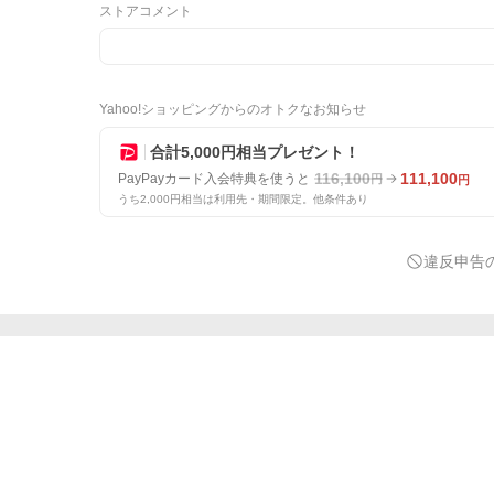
ストアコメント
Yahoo!ショッピングからのオトクなお知らせ
合計5,000円相当プレゼント！
116,100
111,100
PayPayカード入会特典を使うと
円
円
うち2,000円相当は利用先・期間限定。他条件あり
違反申告