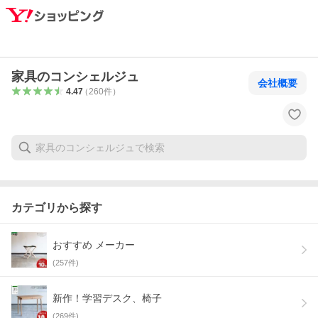
家具のコンシェルジュ
会社概要
4.47
（
260
件
）
カテゴリから探す
おすすめ メーカー
(
257
件)
新作！学習デスク、椅子
(
269
件)