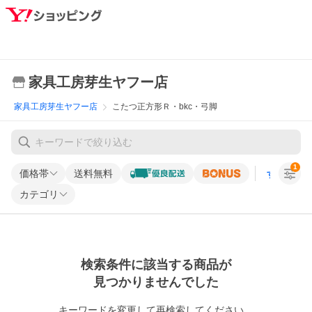
家具工房芽生ヤフー店
家具工房芽生ヤフー店
こたつ正方形Ｒ・bkc・弓脚
1
価格帯
送料無料
すべての条
カテゴリ
検索条件に該当する商品が
見つかりませんでした
キーワードを変更して再検索してください。