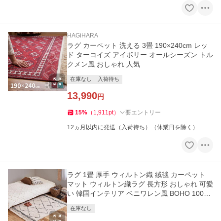
HAGiHARA
ラグ カーペット 洗える 3畳 190×240cm レッ
ド ターコイズ アイボリー オールシーズン トル
クメン風 おしゃれ 人気
在庫なし
入荷待ち
13,990
円
15
%
（
1,911
pt
）
要エントリー
12ヵ月以内に発送（入荷待ち）（休業日を除く）
ラグ 1畳 厚手 ウィルトン織 絨毯 カーペット
マット ウィルトン織ラグ 長方形 おしゃれ 可愛
い 韓国インテリア ベニワレン風 BOHO 100×1
40
在庫なし