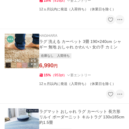
15
%
（
816
pt
）
要エントリー
12ヵ月以内に発送（入荷待ち）（休業日を除く）
HAGiHARA
ラグ 洗える カーペット 3畳 190×240cm シャ
ギー 無地 おしゃれ かわいい 女の子 カミン
在庫なし
入荷待ち
6,990
円
15
%
（
953
pt
）
要エントリー
12ヵ月以内に発送（入荷待ち）（休業日を除く）
ラグマット おしゃれ ラグ カーペット 長方形
リルイ ボーダーニット キルトラグ 130x185cm
約1.5畳