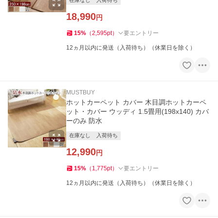
在庫なし
入荷待ち
18,990
円
15
%
（
2,595
pt
）
要エントリー
12ヵ月以内に発送（入荷待ち）（休業日を除く）
MUSTBUY
ホットカーペット カバー 木目調ホットカーペ
ット・カバー ウッディ 1.5畳用(198x140) カバ
ーのみ 防水
在庫なし
入荷待ち
12,990
円
15
%
（
1,775
pt
）
要エントリー
12ヵ月以内に発送（入荷待ち）（休業日を除く）