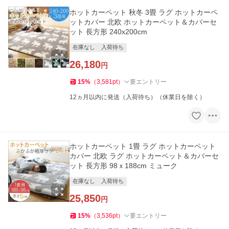
ホットカーペット 秋冬 3畳 ラグ ホットカーペ
ットカバー 北欧 ホットカーペット＆カバーセ
ット 長方形 240x200cm
在庫なし
入荷待ち
26,180
円
15
%
（
3,581
pt
）
要エントリー
12ヵ月以内に発送（入荷待ち）（休業日を除く）
ホットカーペット 1畳 ラグ ホットカーペット
カバー 北欧 ラグ ホットカーペット＆カバーセ
ット 長方形 98ｘ188cm ミューク
在庫なし
入荷待ち
25,850
円
15
%
（
3,536
pt
）
要エントリー