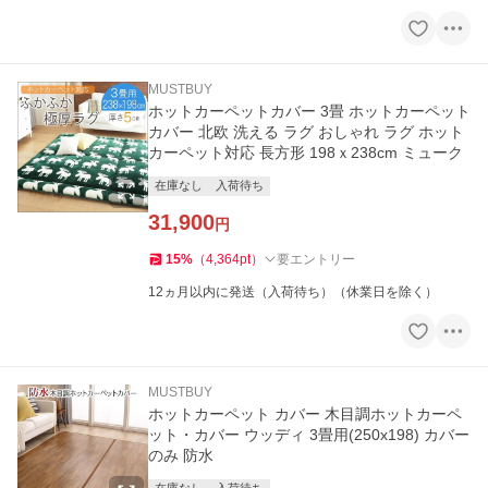
MUSTBUY
ホットカーペットカバー 3畳 ホットカーペット
カバー 北欧 洗える ラグ おしゃれ ラグ ホット
カーペット対応 長方形 198ｘ238cm ミューク
在庫なし
入荷待ち
31,900
円
15
%
（
4,364
pt
）
要エントリー
12ヵ月以内に発送（入荷待ち）（休業日を除く）
MUSTBUY
ホットカーペット カバー 木目調ホットカーペ
ット・カバー ウッディ 3畳用(250x198) カバー
のみ 防水