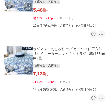
在庫なし
入荷待ち
5,480
円
15
%
（
747
pt
）
要エントリー
12ヵ月以内に発送（入荷待ち）（休業日を除く）
ラグマット おしゃれ ラグ カーペット 正方形
リルイ ボーダーニット キルトラグ 185x185cm
約2畳
在庫なし
入荷待ち
7,130
円
15
%
（
972
pt
）
要エントリー
12ヵ月以内に発送（入荷待ち）（休業日を除く）