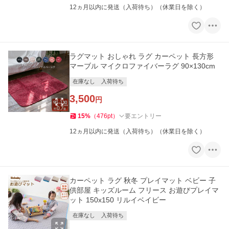
12ヵ月以内に発送（入荷待ち）（休業日を除く）
ラグマット おしゃれ ラグ カーペット 長方形
マーブル マイクロファイバーラグ 90×130cm
在庫なし
入荷待ち
3,500
円
15
%
（
476
pt
）
要エントリー
12ヵ月以内に発送（入荷待ち）（休業日を除く）
カーペット ラグ 秋冬 プレイマット ベビー 子
供部屋 キッズルーム フリース お遊びプレイマ
ット 150x150 リルイベイビー
在庫なし
入荷待ち