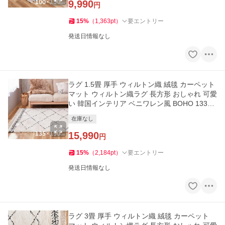
9,990
円
15
%
（
1,363
pt
）
要エントリー
発送日情報なし
ラグ 1.5畳 厚手 ウィルトン織 絨毯 カーペット
マット ウィルトン織ラグ 長方形 おしゃれ 可愛
い 韓国インテリア ベニワレン風 BOHO 133×1
90
在庫なし
15,990
円
15
%
（
2,184
pt
）
要エントリー
発送日情報なし
ラグ 3畳 厚手 ウィルトン織 絨毯 カーペット