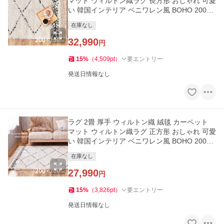
マット ウィルトン織ラグ 長方形 おしゃれ 可愛
い 韓国インテリア ベニワレン風 BOHO 200×2
50
在庫なし
32,990
円
15
%
（
4,509
pt
）
要エントリー
発送日情報なし
ラグ 2畳 厚手 ウィルトン織 絨毯 カーペット
マット ウィルトン織ラグ 正方形 おしゃれ 可愛
い 韓国インテリア ベニワレン風 BOHO 200×2
00
在庫なし
27,990
円
15
%
（
3,826
pt
）
要エントリー
発送日情報なし