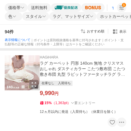
1
価格帯
送料無料
すべての条
色
スタイル
ラグ、マットサイズ
ホットカーペッ
94
件
おすすめ順
表示
表示情報について
｜ポイントは原則税抜価格を基準に付与されます｜ポイント・支
払額等の正確な情報（付与条件・上限等）はカートをご確認ください
HAGiHARA
ラグ カーペット 円形 140cm 無地 クリスマス
おしゃれ ダスティカラー こたつ敷布団 こたつ
敷き布団 丸型 ラビットファータッチラグ ラパ
ン
在庫なし
入荷待ち
9,990
円
15
%
（
1,363
pt
）
要エントリー
12ヵ月以内に発送（入荷待ち）（休業日を除く）