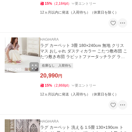
15
%
（
2,184
pt
）
要エントリー
12ヵ月以内に発送（入荷待ち）（休業日を除く）
HAGiHARA
ラグ カーペット 3畳 180×240cm 無地 クリス
マス おしゃれ ダスティカラー こたつ敷布団 こ
たつ敷き布団 ラビットファータッチラグ ラパ
ン
在庫なし
入荷待ち
20,990
円
15
%
（
2,868
pt
）
要エントリー
12ヵ月以内に発送（入荷待ち）（休業日を除く）
HAGiHARA
ラグ カーペット 洗える 1.5畳 130×190cm ト