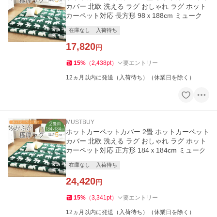
カバー 北欧 洗える ラグ おしゃれ ラグ ホット
カーペット対応 長方形 98ｘ188cm ミューク
在庫なし
入荷待ち
17,820
円
15
%
（
2,438
pt
）
要エントリー
12ヵ月以内に発送（入荷待ち）（休業日を除く）
MUSTBUY
ホットカーペットカバー 2畳 ホットカーペット
カバー 北欧 洗える ラグ おしゃれ ラグ ホット
カーペット対応 正方形 184ｘ184cm ミューク
在庫なし
入荷待ち
24,420
円
15
%
（
3,341
pt
）
要エントリー
12ヵ月以内に発送（入荷待ち）（休業日を除く）