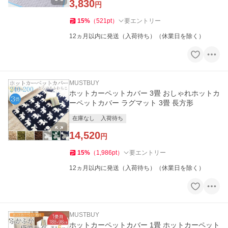
3,830
円
15
%
（
521
pt
）
要エントリー
12ヵ月以内に発送（入荷待ち）（休業日を除く）
MUSTBUY
ホットカーペットカバー 3畳 おしゃれホットカ
ーペットカバー ラグマット 3畳 長方形
在庫なし
入荷待ち
14,520
円
15
%
（
1,986
pt
）
要エントリー
12ヵ月以内に発送（入荷待ち）（休業日を除く）
MUSTBUY
ホットカーペットカバー 1畳 ホットカーペット