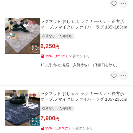
ラグマット おしゃれ ラグ カーペット 正方形
マーブル マイクロファイバーラグ 185×185cm
在庫なし
入荷待ち
6,250
円
15
%
（
852
pt
）
要エントリー
12ヵ月以内に発送（入荷待ち）（休業日を除く）
ラグマット おしゃれ ラグ カーペット 長方形
マーブル マイクロファイバーラグ 185×235cm
在庫なし
入荷待ち
7,900
円
15
%
（
1,078
pt
）
要エントリー