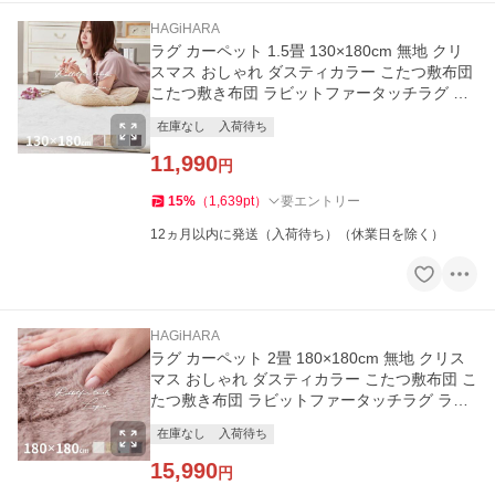
HAGiHARA
ラグ カーペット 1.5畳 130×180cm 無地 クリ
スマス おしゃれ ダスティカラー こたつ敷布団
こたつ敷き布団 ラビットファータッチラグ ラ
パン
在庫なし
入荷待ち
11,990
円
15
%
（
1,639
pt
）
要エントリー
12ヵ月以内に発送（入荷待ち）（休業日を除く）
HAGiHARA
ラグ カーペット 2畳 180×180cm 無地 クリス
マス おしゃれ ダスティカラー こたつ敷布団 こ
たつ敷き布団 ラビットファータッチラグ ラパ
ン
在庫なし
入荷待ち
15,990
円