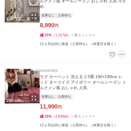
ルクメン風 オールシーズン おしゃれ 人気 小さ
め
在庫なし
入荷待ち
8,990
円
15
%
（
1,227
pt
）
要エントリー
12ヵ月以内に発送（入荷待ち）（休業日を除く）
HAGiHARA
ラグ カーペット 洗える 2.5畳 190×190cm レ
ッド ターコイズ アイボリー オールシーズン ト
ルクメン風 おしゃれ 人気
在庫なし
入荷待ち
11,990
円
15
%
（
1,639
pt
）
要エントリー
12ヵ月以内に発送（入荷待ち）（休業日を除く）