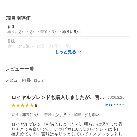
項目別評価
香り
非常に悪い
・
悪い
・
普通
・
良い
・
非常に良い
苦味
強い
・
少し強い
・
普通
・
少し弱い
・
弱い
もっと見る
レビュー一覧
レビュー内容
（口コミ）
ロイヤルブレンドも購入しましたが、明ら…
2026/2/25
5
mas********
香り
：
非常に良い
、
苦味
：
少し強い
、
酸味
：
少し弱い
ロイヤルブレンドも購入しましたが、明らかに深煎りで香
りもとても良いです。アラビカ100%なのでクレマは少し
控えめですが、苦味はキリッとしていてエスプレッソとし