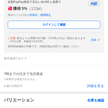
全額PayPay残高で支払い&LINEと連携で
内訳
獲得
5
%
（
112
pt）
獲得のうち4.5%は
利用先・期間限定
ログインして確認
ご注意
表示よりも実際の付与数・付与率が少ない場合があります
詳細
（付与上限、未確定の付与等）
原則税抜価格が対象です。特典詳細は内訳でご確認ください。
条件達成でおトク
7時までの注文で当日発送
※休業日は発送されません。
詳細を見る
お届け日指定可
バリエーション
在庫を確認