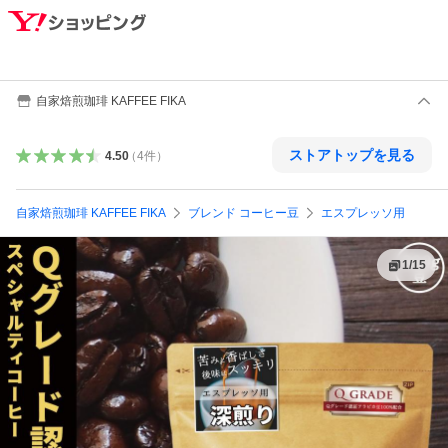
自家焙煎珈琲 KAFFEE FIKA
ストアトップを見る
4.50
（
4
件
）
自家焙煎珈琲 KAFFEE FIKA
ブレンド コーヒー豆
エスプレッソ用
1
/
15