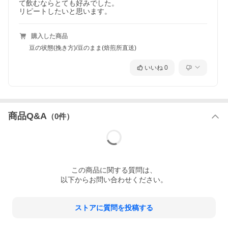
て飲むならとても好みでした。

リピートしたいと思います。
購入した商品
豆の状態(挽き方)/豆のまま(焙煎所直送)
いいね
0
商品Q&A
（
0
件）
この
商品
に関する質問は、
以下からお問い合わせください。
ストアに質問を投稿する