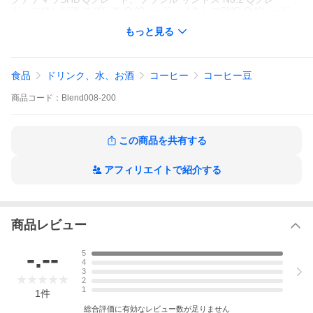
ド、コロンビア スプレモ Qグレード、メキシコSHG Qグレード
もっと見る
［特徴］
エスプレッソブレンドは苦味が強くて香ばしく、キレの良い後味
Q。
食品
ドリンク、水、お酒
コーヒー
コーヒー豆
デロンギなどのエスプレッソマシンやマキネッタで使用するのに
最適な濃さに焙煎しています。
商品
コード：
Blend008-200
カフェで味わうような本格的なエスプレッソをご家庭でもぜひお
楽しみください。
コーヒー豆は全てQグレードアラビカを使用。口当たりは苦味が
この商品を共有する
際立ち、飲んだ後口はスッキリとしてほのかな甘味の余韻が残り
ます。
アフィリエイトで紹介する
ミルクとの相性も抜群。カフェオレやカプチーノ、キャラメルラ
テなどの甘みのあるアレンジコーヒーに使うのにもおすすめ。
ペーパードリップやフレンチプレスで淹れてもとても美味しい深
煎りのコーヒーができあがります。
商品レビュー
［焙煎度合］
-.--
5
イタリアンロースト(Italian Roast)
4
3
［品種］
2
1
1
件
Qグレードアラビカ種 100%
総合評価に有効なレビュー数が足りません