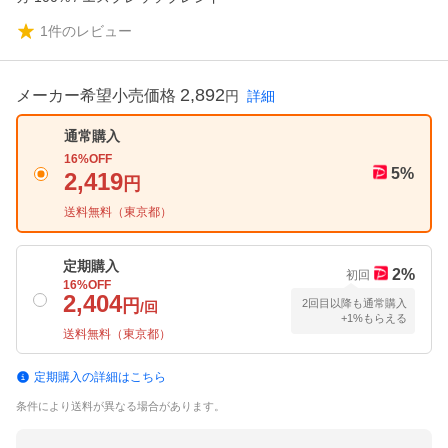
1
件のレビュー
2,892
メーカー希望小売価格
円
詳細
通常購入
16
%OFF
5
%
2,419
円
送料無料（
東京都
）
定期購入
2
%
初回
16
%OFF
2,404
円
2回目以降も通常購入
/回
+1%もらえる
送料無料（
東京都
）
定期購入の詳細はこちら
条件により送料が異なる場合があります。