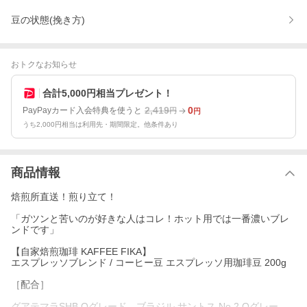
豆の状態(挽き方)
おトクなお知らせ
合計5,000円相当プレゼント！
2,419
0
PayPayカード入会特典を使うと
円
円
うち2,000円相当は利用先・期間限定。他条件あり
商品情報
焙煎所直送！煎り立て！
「ガツンと苦いのが好きな人はコレ！ホット用では一番濃いブレ
ンドです」
【自家焙煎珈琲 KAFFEE FIKA】
エスプレッソブレンド / コーヒー豆 エスプレッソ用珈琲豆 200g
［配合］
グアテマラSHB Qグレード、ブラジル サントス No.2 Qグレー