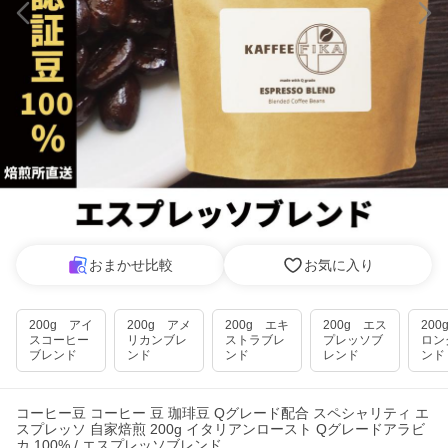
おまかせ比較
お気に入り
200g アイ
200g アメ
200g エキ
200g エス
20
スコーヒー
リカンブレ
ストラブレ
プレッソブ
ロン
ブレンド
ンド
ンド
レンド
ンド
コーヒー豆 コーヒー 豆 珈琲豆 Qグレード配合 スペシャリティ エ
スプレッソ 自家焙煎 200g イタリアンロースト Qグレードアラビ
カ 100% / エスプレッソブレンド