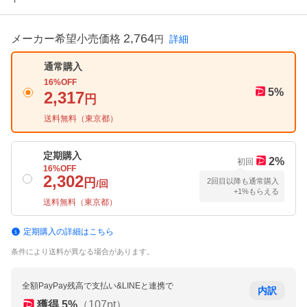
2,764
メーカー希望小売価格
円
詳細
通常購入
16
%OFF
5
%
2,317
円
送料無料（
東京都
）
定期購入
2
%
初回
16
%OFF
2,302
円
2回目以降も通常購入
/回
+1%もらえる
送料無料（
東京都
）
定期購入の詳細はこちら
条件により送料が異なる場合があります。
全額PayPay残高で支払い&LINEと連携で
内訳
獲得
5
%
（
107
pt）