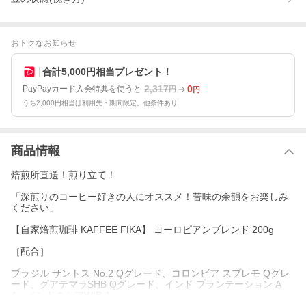
おトクなお知らせ
合計5,000円相当プレゼント！
2,317
0
PayPayカード入会特典を使うと
円
円
うち2,000円相当は利用先・期間限定。他条件あり
商品情報
焙煎所直送！煎り立て！
「深煎りのコーヒー好きの人にオススメ！苦味の余韻をお楽しみ
ください」
【自家焙煎珈琲 KAFFEE FIKA】 ヨーロピアンブレンド 200g
［配合］
ブラジル サントス No.2 Qグレード、コロンビア スプレモ Qグレ
ード、グアテマラSHB Qグレード、インド プランテーション A
A、インドネシアWIB-1