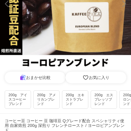
おまかせ比較
お気に入り
200g アイ
200g アメ
200g エキ
200g エス
20
スコーヒー
リカンブレ
ストラブレ
プレッソブ
ロン
ブレンド
ンド
ンド
レンド
ンド
コーヒー豆 コーヒー 豆 珈琲豆 Qグレード配合 スペシャリティ使
用 自家焙煎 200g 深煎り フレンチロースト / ヨーロピアンブレン
ド