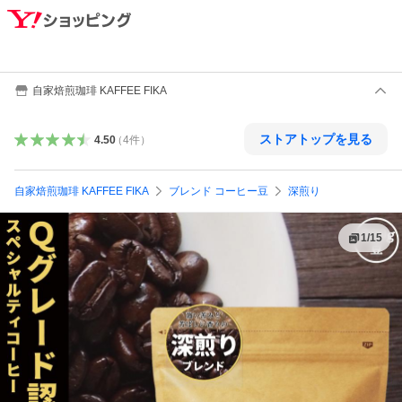
自家焙煎珈琲 KAFFEE FIKA
ストアトップを見る
4.50
（
4
件
）
自家焙煎珈琲 KAFFEE FIKA
ブレンド コーヒー豆
深煎り
1
/
15