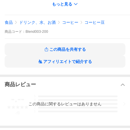
もっと見る
［特徴］
しっかりとした苦味を感じれるブレンド。後口に嫌味の無い苦さ
と香ばしさの余韻がしっかりと残ります。
食品
ドリンク、水、お酒
コーヒー
コーヒー豆
ブレンドしているコーヒー豆は深煎りにした時に苦味と同時にほ
商品
コード：
Blend003-200
のかな甘味を感じられるように割合を配合。一口目から芳ばしい
香りが広がり後口に嫌味の無い苦さと香りの余韻がしっかりと残
ります。
この商品を共有する
深煎りで苦味の強いこのブレンドをミルクと半々にしてカフェオ
レにするのもおすすめ。
ミルクに負けることなくコーヒーの風味もはっきりと感じられま
アフィリエイトで紹介する
す。
ヨーロピアンブレンドは深煎りコーヒーが好きという方におすす
めのブレンドです。
商品レビュー
［焙煎度合］
-.--
5
フレンチロースト (French Roast)
4
この
商品
に関するレビューはありません
3
2
1
-
件