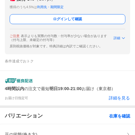
獲得のうち4.5%は
利用先・期間限定
ログインして確認
ご注意
表示よりも実際の付与数・付与率が少ない場合があります
詳細
（付与上限、未確定の付与等）
原則税抜価格が対象です。特典詳細は内訳でご確認ください。
条件達成でおトク
4時間以内
の注文で最短
明日19:00-21:00
お届け（東京都）
詳細を見る
お届け日指定可
バリエーション
在庫を確認
豆の状態(挽き方)