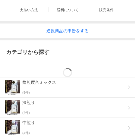
支払い方法
送料について
販売条件
違反
商品の
申告をする
カテゴリから探す
焙煎度合ミックス
(
8
件)
深煎り
(
4
件)
中煎り
(
4
件)