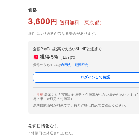
価格
3,600
円
送料無料
（
東京都
）
条件により送料が異なる場合があります。
全額PayPay残高で支払い&LINEと連携で
獲得
5
%
（
167
pt）
獲得のうち4.5%は
利用先・期間限定
ログインして確認
ご注意
表示よりも実際の付与数・付与率が少ない場合があります（
与上限、未確定の付与等）
原則税抜価格が対象です。特典詳細は内訳でご確認ください。
発送日情報なし
※休業日は発送されません。