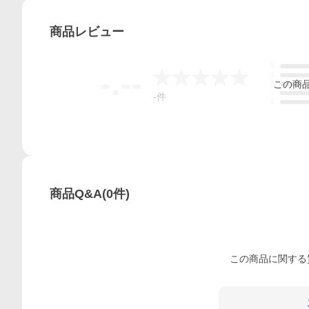
商品
レビュー
5
-.--
4
この
商
3
2
-
件
1
商品Q&A
(
0
件)
この
商品
に関する