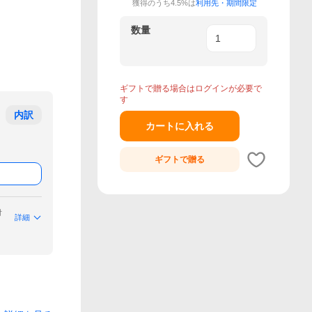
獲得のうち4.5%は
利用先・期間限定
数量
ギフトで贈る場合はログインが必要で
す
内訳
カートに入れる
ギフトで
贈る
付
詳細