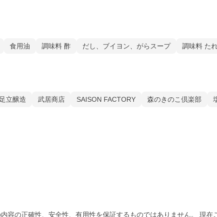
食用油
調味料 酢
だし、ブイヨン、がらスープ
調味料 た
足立醸造
武居商店
SAISON FACTORY
森のきのこ倶楽部
内容の正確性、安全性、有用性を保証するものではありません。 現在