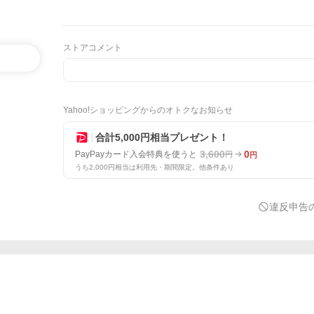
ストアコメント
Yahoo!ショッピングからのオトクなお知らせ
合計5,000円相当プレゼント！
3,600
0
PayPayカード入会特典を使うと
円
円
うち2,000円相当は利用先・期間限定。他条件あり
違反申告