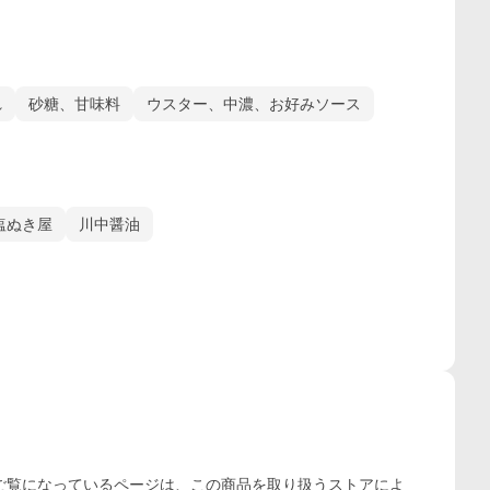
れ
砂糖、甘味料
ウスター、中濃、お好みソース
塩ぬき屋
川中醤油
ご覧になっているページは、この
商品
を取り扱うストアによ