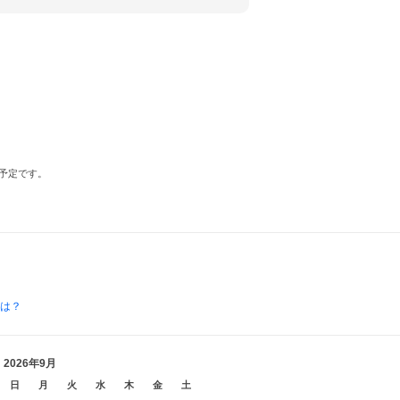
予定です。
とは？
2026年9月
日
月
火
水
木
金
土