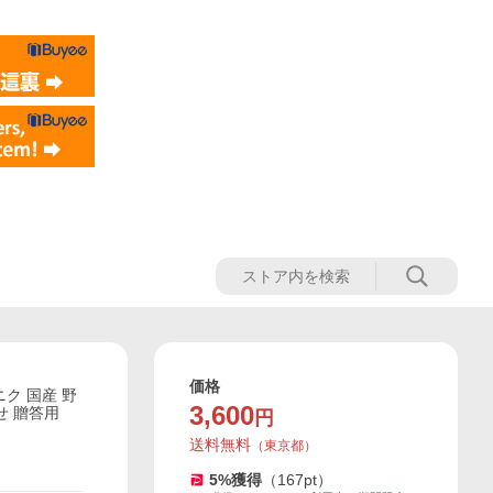
価格
ク 国産 野
3,600
せ 贈答用
円
送料無料
（
東京都
）
5
%獲得
（
167
pt）