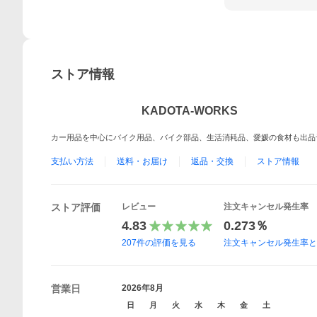
ストア情報
KADOTA-WORKS
カー用品を中心にバイク用品、バイク部品、生活消耗品、愛媛の食材も出品
支払い方法
送料・お届け
返品・交換
ストア情報
ストア評価
レビュー
注文キャンセル発生率
4.83
0.273％
207
件の評価を見る
注文キャンセル発生率
営業日
2026年8月
日
月
火
水
木
金
土