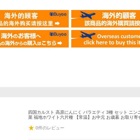
四国カルスト 高原にんにく バラエティ 3種 セット ニンニ
菜 福地ホワイト六片種 【常温】お中元 お歳暮 お取り寄
0
件のレビュー