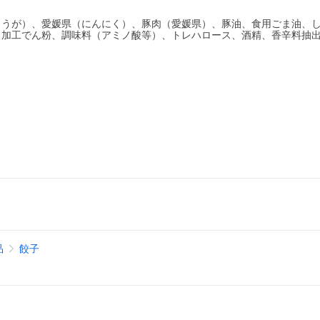
ょうが）、愛媛県（にんにく）、豚肉（愛媛県）、豚油、食用ごま油、
／加工でん粉、調味料（アミノ酸等）、トレハロース、酒精、香辛料抽
品
餃子