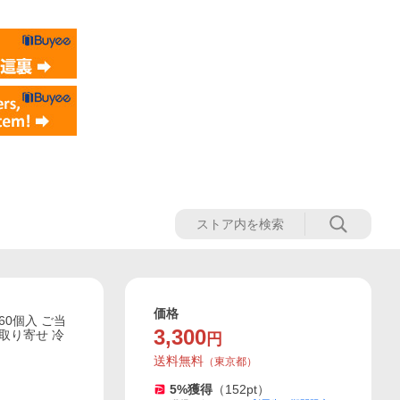
価格
60個入 ご当
3,300
取り寄せ 冷
円
送料無料
（
東京都
）
5
%獲得
（
152
pt）