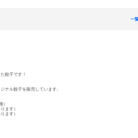
一
った餃子です！
リジナル餃子を販売しています。
種）
あります）
あります）