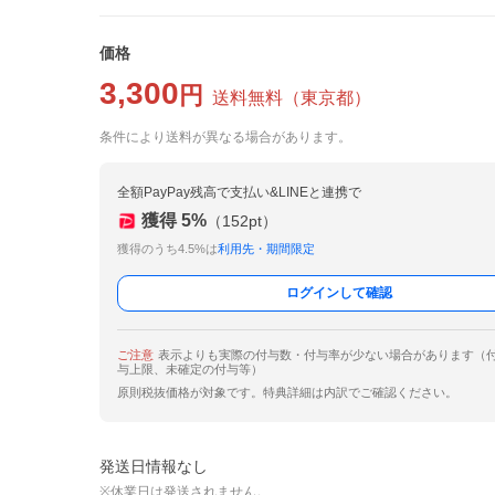
価格
3,300
円
送料無料
（
東京都
）
条件により送料が異なる場合があります。
全額PayPay残高で支払い&LINEと連携で
獲得
5
%
（
152
pt）
獲得のうち4.5%は
利用先・期間限定
ログインして確認
ご注意
表示よりも実際の付与数・付与率が少ない場合があります（
与上限、未確定の付与等）
原則税抜価格が対象です。特典詳細は内訳でご確認ください。
発送日情報なし
※休業日は発送されません。