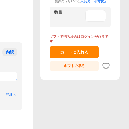
獲得のうち4.5%は
利用先・期間限定
数量
ギフトで贈る場合はログインが必要で
す
内訳
カートに入れる
ギフトで
贈る
付
詳細