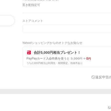
置き配指定可
ストアコメント
Yahoo!ショッピングからのオトクなお知らせ
合計5,000円相当プレゼント！
3,300
0
PayPayカード入会特典を使うと
円
円
うち2,000円相当は利用先・期間限定。他条件あり
違反申告
5