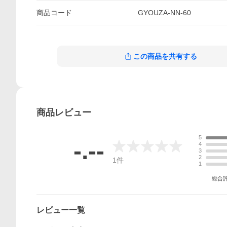
商品
コード
GYOUZA-NN-60
この商品を共有する
商品
レビュー
5
-.--
4
3
2
1
件
1
総合
レビュー一覧