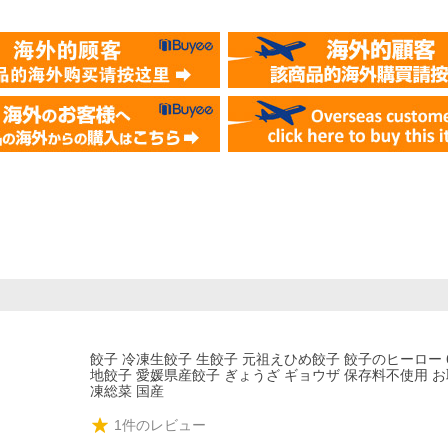
餃子 冷凍生餃子 生餃子 元祖えひめ餃子 餃子のヒーロー 
地餃子 愛媛県産餃子 ぎょうざ ギョウザ 保存料不使用 お
凍総菜 国産
1
件のレビュー