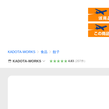
KADOTA-WORKS
食品
餃子
KADOTA-WORKS
4.83
（
207
件
）