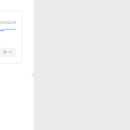
2023/11/19
kre********