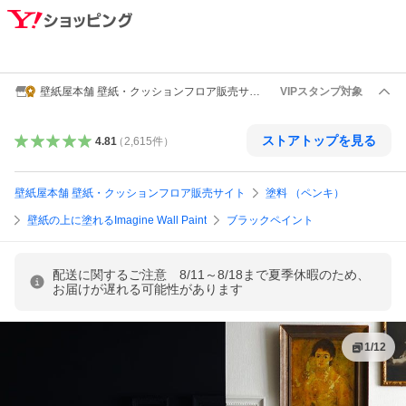
壁紙屋本舗 壁紙・クッションフロア販売サイ
VIPスタンプ対象
ト
ストアトップを見る
4.81
（
2,615
件
）
壁紙屋本舗 壁紙・クッションフロア販売サイト
塗料 （ペンキ）
壁紙の上に塗れるImagine Wall Paint
ブラックペイント
配送に関するご注意 8/11～8/18まで夏季休暇のため、
お届けが遅れる可能性があります
1
/
12