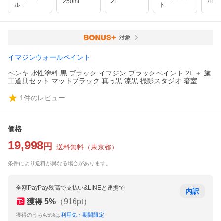
250ml
2L
4L
ル
ト
対象
イマジンウォールペイント
ペンキ 水性塗料 黒 ブラック イマジン ブラックペイント 2L ＋ 施
工道具セット マットブラック 真っ黒 漆黒 撮影スタジオ 暗室
1
件のレビュー
価格
19,998
円
送料無料
（
東京都
）
条件により送料が異なる場合があります。
全額PayPay残高で支払い&LINEと連携で
内訳
獲得
5
%
（
916
pt）
獲得のうち4.5%は
利用先・期間限定