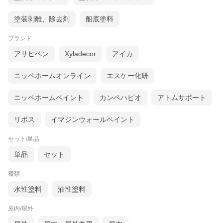
圧倒的な黒。
巷で黒すぎる塗料が話題になっていた頃
塗装剥離、除去剤
船底塗料
「ターナー色彩さんで世界一黒いペンキって作れないんです
か？」
ブランド
そんな私たちの無茶ぶりに応えて誕生したのが
「THE BLACK PAINT」
アサヒペン
Xyladecor
アイカ
ザ・ブラックペイント
余計な光の反射を防ぎたい、撮影スタジオや暗室など
とにかく真っ黒にしたい！そんな欲求を満たしてくれるペンキで
ニッペホームオンライン
エスケー化研
す。
できる限りの「黒」を追求した圧倒的に黒いペンキ。
ニッペホームペイント
カンペハピオ
アトムサポート
どこに塗るかはあなた次第。思う存分黒くしてください。
リボス
イマジンウォールペイント
セット/単品
単品
セット
種類
水性塗料
油性塗料
屋内/屋外