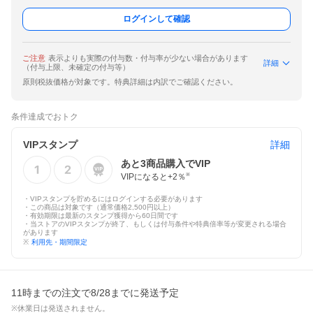
ログインして確認
ご注意
表示よりも実際の付与数・付与率が少ない場合があります
詳細
（付与上限、未確定の付与等）
原則税抜価格が対象です。特典詳細は内訳でご確認ください。
条件達成でおトク
VIPスタンプ
詳細
あと
3
商品購入でVIP
VIPになると+
2
％
※
・VIPスタンプを貯めるにはログインする必要があります
・この商品は対象です（通常価格2,500円以上）
・有効期限は最新のスタンプ獲得から60日間です
・当ストアのVIPスタンプが終了、もしくは付与条件や特典倍率等が変更される場合
があります
※
利用先・期間限定
11時までの注文で8/28までに発送予定
※休業日は発送されません。