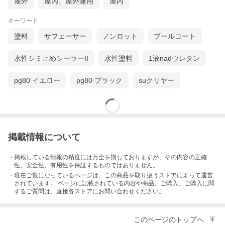
屋外
屋内、屋外兼用
屋内
キーワード
塗料
サフェーサー
ノンロット
プールコート
水性シミ止めシーラーII
水性塗料
1液nadウレタン
pg80 イエロー
pg80 ブラック
suクリヤー
掲載情報について
・掲載している情報の精度には万全を期しておりますが、その内容の正確
性、安全性、有用性を保証するものではありません。
・現在ご覧になっているページは、この
商品
を取り扱うストアによって運営
されています。 ページに記載されている内容
や商品、ご購入
、ご購入に関
するご質問は、直接各ストアにお問い合わせください。
このページのトップへ