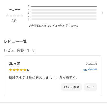
-.--
5
ペンキ 水性ペンキ 黒 ブラック マット マットブラック 漆黒 真っ
4
黒 黒すぎる アート BLACK2.0 ベンタブラック Vantablack 撮影ス
3
タジオ 暗室 黒背景 壁紙屋本 舗 ポイント利用
2
1
1
件
総合評価に有効なレビュー数が足りません
レビュー一覧
レビュー内容
（口コミ）
真っ黒
2020/1/2
5
gre********
撮影スタジオ用に購入しました。真っ黒です。
いいね
0