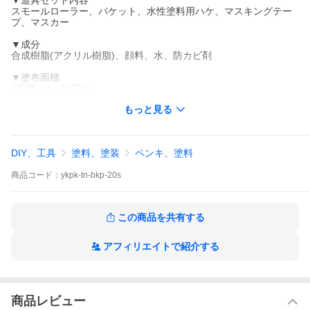
▼道具セット内容
スモールローラー、バケット、水性塗料用ハケ、マスキングテー
プ、マスカー
▼成分
合成樹脂(アクリル樹脂)、顔料、水、防カビ剤
▼塗布面積
2回塗：9〜11平米
3回塗：6〜7.4平米
もっと見る
※下地の色・凹凸等によって大きく変わる場合がございます。
▼乾燥時間
約2時間
DIY、工具
塗料、塗装
ペンキ、塗料
▼用途
商品
コード：
ykpk-tn-bkp-20s
室内壁(塩化ビニルクロス、石膏ボード、プラスターボード、モル
タル、コンクリート、無塗装木部)
※下地処理が必要な場合もあります。
※平滑面への塗装を推奨します。
この商品を共有する
▼注意事項
・特にペンキの成分が沈殿しやすいので、使用前によく攪拌して
アフィリエイトで紹介する
ください。
・デジタル画像のため、お客様のパソコン環境により、画面上の
色と商品の色は異なる場合がございます。
・ご注文確定後のお客様都合によるキャンセル、返品、交換は出
来ません。あらかじめご了承ください。
商品レビュー