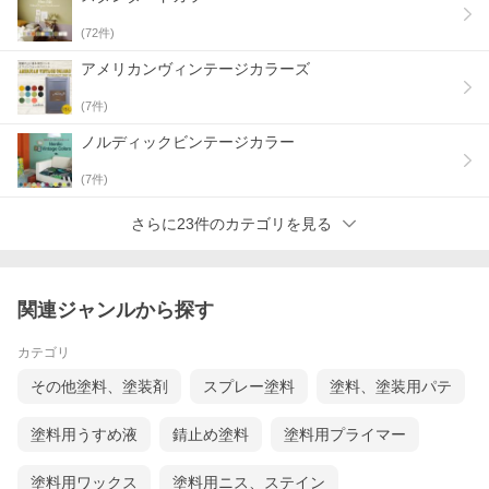
(
72
件)
アメリカンヴィンテージカラーズ
(
7
件)
ノルディックビンテージカラー
(
7
件)
さらに23件のカテゴリを見る
関連ジャンルから探す
カテゴリ
その他塗料、塗装剤
スプレー塗料
塗料、塗装用パテ
塗料用うすめ液
錆止め塗料
塗料用プライマー
塗料用ワックス
塗料用ニス、ステイン