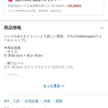
25,300
20,300
PayPayカード入会特典を使うと
円
円
うち2,000円相当は利用先・期間限定。他条件あり
商品情報
シンプル&スタイリッシュで楽しい壁紙、それがwallshoppe(ウォ
ールショップ)。
▼商品規格
・サイズ
巾 約66.8cm × 長さ 約3m
・柄リピート
タテ 95.5cm ステップリピート (1/2ステップ)
・認定など
F☆☆☆☆未取得 防火認定未取得
もっと見る
▼商品について
・重ね貼りの商品ですので、有効幅が前後する可能性がありま
す。
・パソコン環境により、画面上の色と商品の色は異なる場合がご
DIY、工具
住宅設備
内装
壁紙
ざいます。