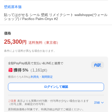
壁紙屋本舗
貼ってはがせる シール 壁紙 リメイクシート wallshoppe(ウォール
ショップ) / Pacifico Palm-Onyx #2
価格
25,300
円
送料無料
（
東京都
）
条件により送料が異なる場合があります。
全額PayPay残高で支払い&LINEと連携で
内訳
獲得
5
%
（
1,161
pt）
獲得のうち4.5%は
利用先・期間限定
ログインして確認
ご注意
表示よりも実際の付与数・付与率が少ない場合があります
詳細
（付与上限、未確定の付与等）
原則税抜価格が対象です。特典詳細は内訳でご確認ください。