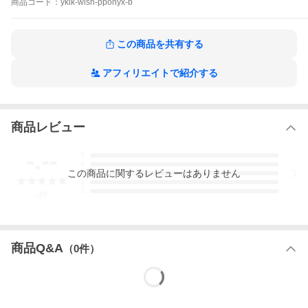
商品
コード：
ykik-wlsh-pponyx-b
▼施工上のご注意
・一部汚れ防止やフッ素コートなどの機能性壁紙には接着しない
場合がございます。
・砂壁や聚落壁などの塗壁には直接貼る事ができません。
この商品を共有する
・施工の前に必ずデザインの向きをお確かめください。
・壁紙の上から貼ったシール壁紙をはがす際はゆっくりとはがし
て下さい。勢いよくはがすと下地の壁紙を傷める場合がありま
アフィリエイトで紹介する
す。
※上記以外でも、きれいにはがせない場合やうまく張り付かない
場合があります。
賃貸 シール壁紙 壁紙シール ステッカー 貼ってはがせる ボタニカ
商品レビュー
ル トロピカル バナナリーフ 黒 緑 ブラック グリーン 壁紙屋本 舗
ポイント利用
-.--
5
4
この
商品
に関するレビューはありません
3
2
1
-
件
商品Q&A
（
0
件）