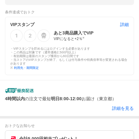
条件達成でおトク
VIPスタンプ
詳細
あと
3
商品購入でVIP
VIPになると+
2
％
※
・VIPスタンプを貯めるにはログインする必要があります
・この商品は対象です（通常価格2,500円以上）
・有効期限は最新のスタンプ獲得から60日間です
・当ストアのVIPスタンプが終了、もしくは付与条件や特典倍率等が変更される場合
があります
※
利用先・期間限定
4時間以内
の注文で最短
明日8:00-12:00
お届け（東京都）
詳細を見る
おトクなお知らせ
合計5,000円相当プレゼント！