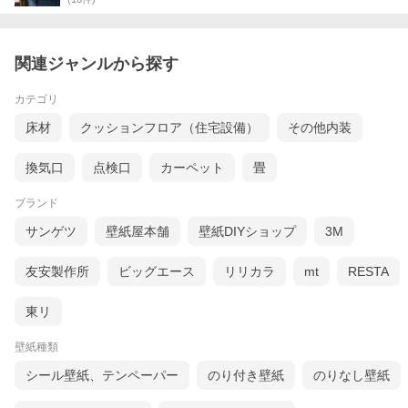
関連ジャンルから探す
シンプル&スタイリッシュで楽しい壁紙、それがwa
llshoppe(ウォールショップ)。
カテゴリ
自分らしいスタイルを表現したい！という方のために、上品なも
の、遊び心のあるもの、チャーミングなもの、エッジの効いたも
床材
クッションフロア（住宅設備）
その他内装
の可愛らしいものから大胆なデザインまで、幅広いデザインを取
り揃えています。
換気口
点検口
カーペット
畳
流行のデザインにしたり、クラシカルな空間を演出することもで
きるよう、どの柄を組み合わせても合うようにデザインされてい
ブランド
ます。
サンゲツ
壁紙屋本舗
壁紙DIYショップ
3M
友安製作所
ビッグエース
リリカラ
mt
RESTA
東リ
壁紙種類
シール壁紙、テンペーパー
のり付き壁紙
のりなし壁紙