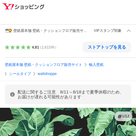
壁紙屋本舗 壁紙・クッションフロア販売サイ
VIPスタンプ対象
ト
ストアトップを見る
4.81
（
2,615
件
）
壁紙屋本舗 壁紙・クッションフロア販売サイト
輸入壁紙
シールタイプ
wallshoppe
配送に関するご注意 8/11～8/18まで夏季休暇のため、
お届けが遅れる可能性があります
1
/
12