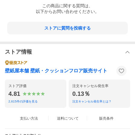
この
商品
に関する質問は、
以下からお問い合わせください。
TOPページはこちら >
ストアに質問を投稿する
ストア情報
wallshoppe(ウォールショップ) / Pacifico Palm-O
壁紙屋本舗 壁紙・クッションフロア販売サイト
nyx #2
ストア評価
注文キャンセル発生率
4.81
0.13％
2,615
件の評価を見る
注文キャンセル発生率とは？
支払い方法
送料について
販売条件