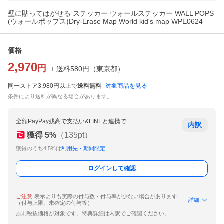
壁に貼ってはがせる ステッカー ウォールステッカー WALL POPS
(ウォールポップス)Dry-Erase Map World kid's map WPE0624
価格
2,970
円
+ 送料
580
円
（
東京都
）
同一ストア3,980円以上で
送料無料
対象商品を見る
条件により送料が異なる場合があります。
全額PayPay残高で支払い&LINEと連携で
内訳
獲得
5
%
（
135
pt）
獲得のうち4.5%は
利用先・期間限定
ログインして確認
ご注意
表示よりも実際の付与数・付与率が少ない場合があります
詳細
（付与上限、未確定の付与等）
原則税抜価格が対象です。特典詳細は内訳でご確認ください。