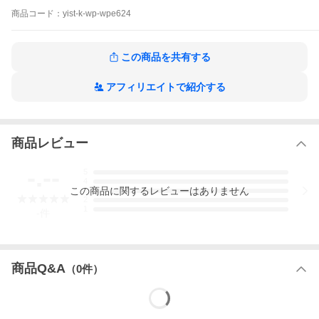
商品
コード：
yist-k-wp-wpe624
この商品を共有する
アフィリエイトで紹介する
商品レビュー
-.--
5
4
この
商品
に関するレビューはありません
3
2
1
-
件
商品Q&A
（
0
件）
ウォールステッカー『Wall POPS！』