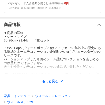
2,970
0
PayPayカード入会特典を使うと
円
円
うち2,000円相当は利用先・期間限定。他条件あり
商品情報
▼商品の詳細
・シートサイズ
60.96cm×91.44cm 4枚セット
・Wall Pops!(ウォールポップス)はアメリカで50年以上の歴史のあ
る壁紙とホームデコレーション企業Brewster(ブリュースター)のシ
リーズです。
バージョンアップした今回のシール壁紙コレクションを楽しめる
のは壁だけではありません。
天井や小物へのデコレーションをお好みでお楽しみください。
WALL POPS! 貼ってはがせる ステッカー ウォールステッカー 壁
紙シール シール 賃貸 ホワイトボード 世界地図 WPE0624 目隠し
もっと見る
汚れ 傷 キズ 壁紙屋本 舗 ポイント利用
家具、インテリア
ウォールデコレーション
ウォールステッカー