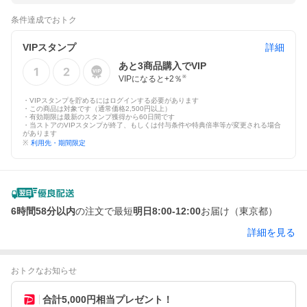
条件達成でおトク
VIPスタンプ
詳細
あと
3
商品購入でVIP
VIPになると+
2
％
※
・VIPスタンプを貯めるにはログインする必要があります
・この商品は対象です（通常価格2,500円以上）
・有効期限は最新のスタンプ獲得から60日間です
・当ストアのVIPスタンプが終了、もしくは付与条件や特典倍率等が変更される場合
があります
※
利用先・期間限定
6時間58分以内
の注文で最短
明日8:00-12:00
お届け（東京都）
詳細を見る
おトクなお知らせ
合計5,000円相当プレゼント！