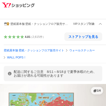
壁紙屋本舗 壁紙・クッションフロア販売サイ
VIPスタンプ対象
ト
ストアトップを見る
4.81
（
2,615
件
）
壁紙屋本舗 壁紙・クッションフロア販売サイト
ウォールステッカー
WALL POPS！
配送に関するご注意 8/11～8/18まで夏季休暇のため、
お届けが遅れる可能性があります
1
/
4