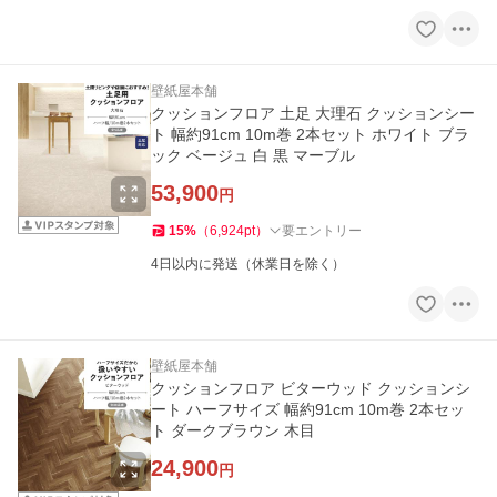
壁紙屋本舗
クッションフロア 土足 大理石 クッションシー
ト 幅約91cm 10m巻 2本セット ホワイト ブラ
ック ベージュ 白 黒 マーブル
53,900
円
15
%
（
6,924
pt
）
要エントリー
4日以内に発送（休業日を除く）
壁紙屋本舗
クッションフロア ビターウッド クッションシ
ート ハーフサイズ 幅約91cm 10m巻 2本セッ
ト ダークブラウン 木目
24,900
円