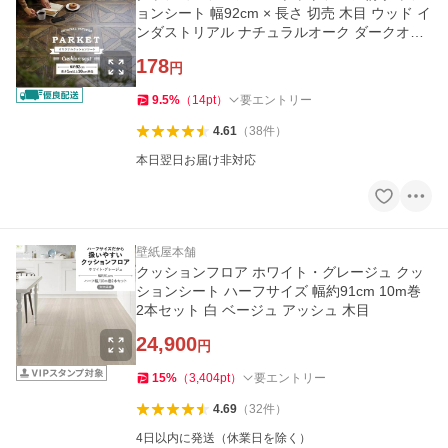
ョンシート 幅92cm × 長さ 切売 木目 ウッド イ
ンダストリアル ナチュラルオーク ダークオー
ク
178
円
9.5
%
（
14
pt
）
要エントリー
4.61
（
38
件
）
本日翌日お届け非対応
壁紙屋本舗
クッションフロア ホワイト・グレージュ クッ
ションシート ハーフサイズ 幅約91cm 10m巻
2本セット 白 ベージュ アッシュ 木目
24,900
円
15
%
（
3,404
pt
）
要エントリー
4.69
（
32
件
）
4日以内に発送（休業日を除く）