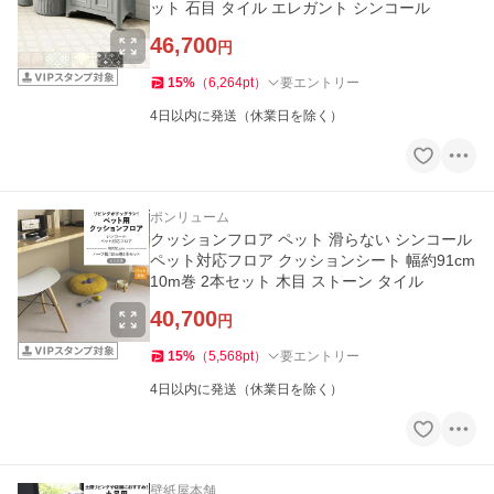
ット 石目 タイル エレガント シンコール
46,700
円
15
%
（
6,264
pt
）
要エントリー
4日以内に発送（休業日を除く）
ポンリューム
クッションフロア ペット 滑らない シンコール
ペット対応フロア クッションシート 幅約91cm
10m巻 2本セット 木目 ストーン タイル
40,700
円
15
%
（
5,568
pt
）
要エントリー
4日以内に発送（休業日を除く）
壁紙屋本舗