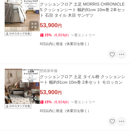
クッションフロア 土足 MORRIS CHRONICLE
S クッションシート 幅約91cm 10m巻 2本セッ
ト 石目 タイル 木目 サンゲツ
53,900
円
15
%
（
6,924
pt
）
要エントリー
4日以内に発送（休業日を除く）
壁紙屋本舗
クッションフロア 土足 タイル柄 クッションシ
ート 幅約91cm 10m巻 2本セット モロッカン
53,900
円
15
%
（
6,924
pt
）
要エントリー
4日以内に発送（休業日を除く）