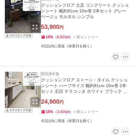
クッションフロア 土足 コンクリート クッショ
ンシート 幅約91cm 10m巻 2本セット グレー
ベージュ モルタル シンプル
53,900
円
15
%
（
6,924
pt
）
要エントリー
4日以内に発送（休業日を除く）
壁紙屋本舗
クッションフロア ストーン・タイル クッショ
ンシート ハーフサイズ 幅約91cm 10m巻 2本
セット 石目 テラコッタ ホワイト ブラック ベ
ージュ
24,900
円
15
%
（
3,404
pt
）
要エントリー
4日以内に発送（休業日を除く）