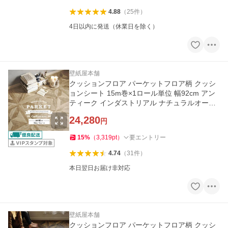
4.88
（
25
件
）
4日以内に発送（休業日を除く）
壁紙屋本舗
クッションフロア パーケットフロア柄 クッシ
ョンシート 15m巻×1ロール単位 幅92cm アン
ティーク インダストリアル ナチュラルオーク
ダークオーク
24,280
円
15
%
（
3,319
pt
）
要エントリー
4.74
（
31
件
）
本日翌日お届け非対応
壁紙屋本舗
クッションフロア パーケットフロア柄 クッシ