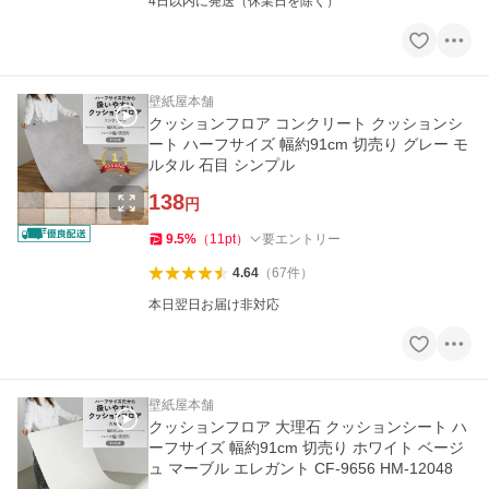
4日以内に発送（休業日を除く）
壁紙屋本舗
クッションフロア コンクリート クッションシ
ート ハーフサイズ 幅約91cm 切売り グレー モ
ルタル 石目 シンプル
138
円
9.5
%
（
11
pt
）
要エントリー
4.64
（
67
件
）
本日翌日お届け非対応
壁紙屋本舗
クッションフロア 大理石 クッションシート ハ
ーフサイズ 幅約91cm 切売り ホワイト ベージ
ュ マーブル エレガント CF-9656 HM-12048