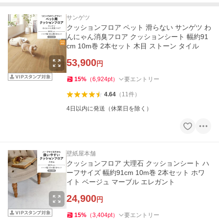
サンゲツ
クッションフロア ペット 滑らない サンゲツ わ
んにゃん消臭フロア クッションシート 幅約91
cm 10m巻 2本セット 木目 ストーン タイル
53,900
円
15
%
（
6,924
pt
）
要エントリー
4.64
（
11
件
）
4日以内に発送（休業日を除く）
壁紙屋本舗
クッションフロア 大理石 クッションシート ハ
ーフサイズ 幅約91cm 10m巻 2本セット ホワ
イト ベージュ マーブル エレガント
24,900
円
15
%
（
3,404
pt
）
要エントリー