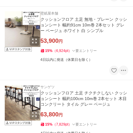
壁紙屋本舗
クッションフロア 土足 無地・プレーン クッシ
ョンシート 幅約91cm 10m巻 2本セット グレ
ー ベージュ ホワイト 白 シンプル
53,900
円
15
%
（
6,924
pt
）
要エントリー
4日以内に発送（休業日を除く）
サンゲツ
クッションフロア 土足 チクチクしない クッシ
ョンシート 幅約100cm 10m巻 2本セット 木目
コンクリート タイル グレー ベージュ
63,800
円
15
%
（
7,829
pt
）
要エントリー