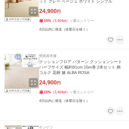
ット グレー ベージュ ホワイト シンプル
24,900
円
15
%
（
3,404
pt
）
要エントリー
4日以内に発送（休業日を除く）
壁紙屋本舗
クッションフロア パターン クッションシート
ハーフサイズ 幅約91cm 10m巻 2本セット 柄
コルク 花柄 籐 ALBA ROSA
24,900
円
15
%
（
3,404
pt
）
要エントリー
4日以内に発送（休業日を除く）
サンゲツ