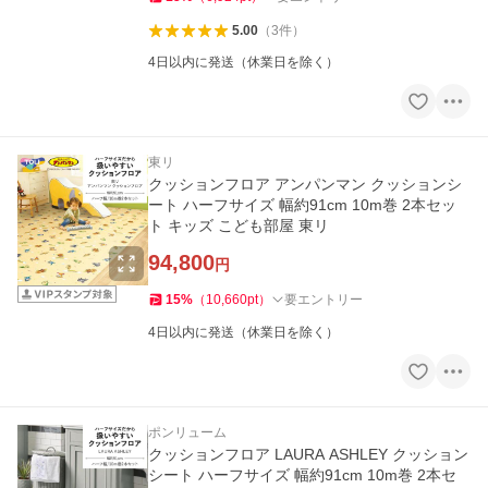
5.00
（
3
件
）
4日以内に発送（休業日を除く）
東リ
クッションフロア アンパンマン クッションシ
ート ハーフサイズ 幅約91cm 10m巻 2本セッ
ト キッズ こども部屋 東リ
94,800
円
15
%
（
10,660
pt
）
要エントリー
4日以内に発送（休業日を除く）
ポンリューム
クッションフロア LAURA ASHLEY クッション
シート ハーフサイズ 幅約91cm 10m巻 2本セ