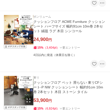
ポンリューム
クッションフロア ACME Furniture クッション
シート ハーフサイズ 幅約91cm 10m巻 2本セ
ット 絨毯 ラグ 木目 シンコール
24,900
円
15
%
（
3,404
pt
）
要エントリー
4日以内に発送（休業日を除く）
東リ
クッションフロア ペット 滑らない 東リCFシ
ート-P NW クッションシート 幅約91cm 10m
巻 2本セット 木目 ストーン タイル
53,900
円
15
%
（
6,924
pt
）
要エントリー