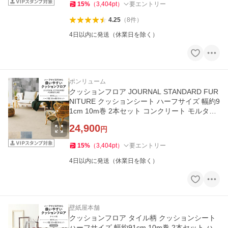
15
%
（
3,404
pt
）
要エントリー
4.25
（
8
件
）
4日以内に発送（休業日を除く）
ポンリューム
クッションフロア JOURNAL STANDARD FUR
NITURE クッションシート ハーフサイズ 幅約9
1cm 10m巻 2本セット コンクリート モルタル
ダメージデニム シンコール
24,900
円
15
%
（
3,404
pt
）
要エントリー
4日以内に発送（休業日を除く）
壁紙屋本舗
クッションフロア タイル柄 クッションシート
ハーフサイズ 幅約91cm 10m巻 2本セット ハ