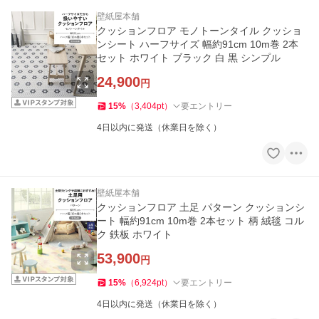
壁紙屋本舗
クッションフロア モノトーンタイル クッショ
ンシート ハーフサイズ 幅約91cm 10m巻 2本
セット ホワイト ブラック 白 黒 シンプル
24,900
円
15
%
（
3,404
pt
）
要エントリー
4日以内に発送（休業日を除く）
壁紙屋本舗
クッションフロア 土足 パターン クッションシ
ート 幅約91cm 10m巻 2本セット 柄 絨毯 コル
ク 鉄板 ホワイト
53,900
円
15
%
（
6,924
pt
）
要エントリー
4日以内に発送（休業日を除く）