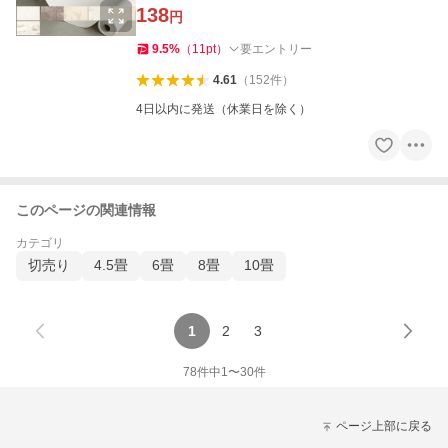
138
円
9.5
%
（
11
pt
）
要エントリー
4.61
（
152
件
）
4日以内に発送（休業日を除く）
このページの関連情報
カテゴリ
切売り
4.5畳
6畳
8畳
10畳
1
2
3
78
件中
1
〜
30
件
ページ上部に戻る