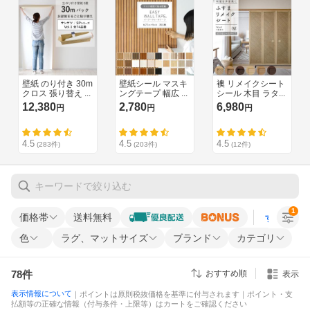
1
価格帯
送料無料
すべての条
色
ラグ、マットサイズ
ブランド
カテゴリ
78
件
おすすめ順
表示
表示情報について
｜ポイントは原則税抜価格を基準に付与されます｜ポイント・支
払額等の正確な情報（付与条件・上限等）はカートをご確認ください