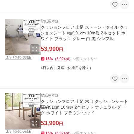
壁紙屋本舗
クッションフロア 土足 ストーン・タイル クッ
ションシート 幅約91cm 10m巻 2本セット ホ
ワイト ブラック グレー 白 黒 シンプル
53,900
円
15
%
（
6,924
pt
）
要エントリー
4日以内に発送（休業日を除く）
壁紙屋本舗
クッションフロア 土足 木目 クッションシート
幅約91cm 10m巻 2本セット ナチュラル ダー
ク ホワイト ブラウン ウッド
53,900
円
15
%
（
6,924
pt
）
要エントリー