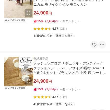
ニカム モザイクタイル モロッカン
24,900
円
15
%
（
3,404
pt
）
要エントリー
4.67
（
3
件
）
4日以内に発送（休業日を除く）
壁紙屋本舗
クッションフロア ナチュラル・アンティーク
クッションシート ハーフサイズ 幅約91cm 10
m巻 2本セット ブラウン 木目 北欧 床 シート
張替え
24,900
円
15
%
（
3,404
pt
）
要エントリー
4.57
（
7
件
）
4日以内に発送（休業日を除く）