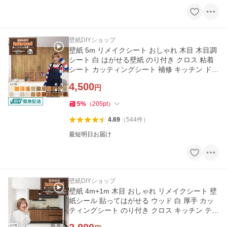
壁紙DIYショップ
壁紙 5m リメイクシート おしゃれ 木目 木目調
シート 白 はがせる壁紙 のり付き クロス 粘着
シート カッティングシート 補修 キッチン ドア
防水 耐熱 DIY 爆買
4,500
円
5
%
（
205
pt
）
4.69
（
544
件
）
最短明日お届け
壁紙DIYショップ
壁紙 4m+1m 木目 おしゃれ リメイクシート 壁
紙シール 貼ってはがせる ウッド 白 厚手 カッ
ティングシート のり付き クロス キッチン テー
ブル 床 DIY 防水 爆買