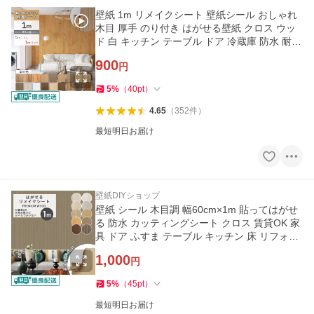
壁紙 1m リメイクシート 壁紙シール おしゃれ
木目 厚手 のり付き はがせる壁紙 クロス ウッ
ド 白 キッチン テーブル ドア 冷蔵庫 防水 耐熱
補修 DIY 爆買
900
円
5
%
（
40
pt
）
4.65
（
352
件
）
最短明日お届け
壁紙DIYショップ
壁紙 シール 木目調 幅60cm×1m 貼ってはがせ
る 防水 カッティングシート クロス 賃貸OK 家
具 ドア ふすま テーブル キッチン 床 リフォー
ム DIY おしゃれ 爆買
1,000
円
5
%
（
45
pt
）
最短明日お届け