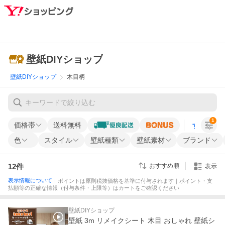
壁紙DIYショップ
壁紙DIYショップ
木目柄
1
価格帯
送料無料
すべての条
色
スタイル
壁紙種類
壁紙素材
ブランド
12
件
おすすめ順
表示
表示情報について
｜ポイントは原則税抜価格を基準に付与されます｜ポイント・支
払額等の正確な情報（付与条件・上限等）はカートをご確認ください
壁紙DIYショップ
壁紙 3m リメイクシート 木目 おしゃれ 壁紙シ