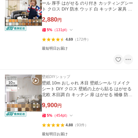
ール 厚手 はがせる のり付き カッティングシー
ト クロス DIY 防水 ウッド 白 キッチン 家具 冷
蔵庫 補修 襖 爆買
2,880
円
5
%
（
131
pt
）
4.69
（
172
件
）
最短明日お届け
壁紙DIYショップ
壁紙 10m おしゃれ 木目 壁紙シール リメイク
シート DIY クロス 壁紙の上から貼る はがせる
北欧 木目調 白 キッチン 扉 はがせる 補修 防水
賃貸 張り替え 爆買
9,900
円
5
%
（
454
pt
）
4.88
（
93
件
）
最短明日お届け