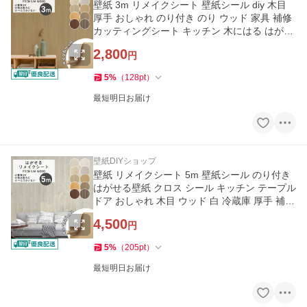
壁紙 3m リメイクシート 壁紙シール diy 木目
厚手 おしゃれ のり付き のり ウッド 家具 補修
カッティングシート キッチン 木にはる はがせ
る 防水 爆買
2,800
円
5
%
（
128
pt
）
最短明日お届け
壁紙DIYショップ
壁紙 リメイクシート 5m 壁紙シール のり付き
はがせる壁紙 クロス シール キッチン テープル
ドア おしゃれ 木目 ウッド 白 冷蔵庫 厚手 補修
爆買
4,500
円
5
%
（
205
pt
）
最短明日お届け