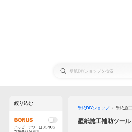
絞り込む
壁紙DIYショップ
壁紙施
壁紙施工補助ツール
ハッピーアワーはBONUS
対象商品がお得