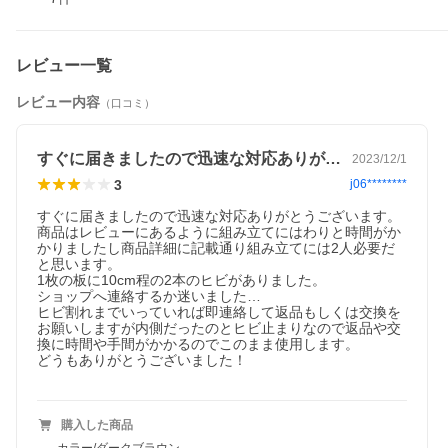
レビュー一覧
レビュー内容
（口コミ）
すぐに届きましたので迅速な対応ありがと…
2023/12/1
3
j06********
当店はメーカーグループ直販店だから安心・丁寧。
すぐに届きましたので迅速な対応ありがとうございます。

商品はレビューにあるように組み立てにはわりと時間がか
かりましたし商品詳細に記載通り組み立てには2人必要だ
と思います。

1枚の板に10cm程の2本のヒビがありました。

ショップへ連絡するか迷いました…

ヒビ割れまでいっていれば即連絡して返品もしくは交換を
お願いしますが内側だったのとヒビ止まりなので返品や交
換に時間や手間がかかるのでこのまま使用します。

どうもありがとうございました！

購入した商品