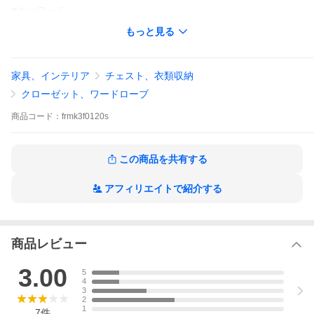
■キーワード
天井突っ張り 天井つっぱり 衣類 収納 棚 扉付き ロッカーダンス
もっと見る
整理ダンス 大容量 大量収納 服 タンス 箪笥 たんす タンス 整理 家
具 ワードローブ 洋服棚 木製 収納タンス リビング 壁面収納 可動
棚板 60cm幅 幅60 扉 服の収納 衣類の収納 洋服の収納 つっぱり
耐震 収納棚 送料無料 6段 リビング シンプル 省スペース ラック
家具、インテリア
チェスト、衣類収納
白 ホワイト スリム 収納庫
クローゼット、ワードローブ
商品
コード：
frmk3f0120s
この商品を共有する
アフィリエイトで紹介する
商品レビュー
3.00
5
4
3
2
1
7
件