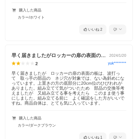
購入した商品
カラー/ホワイト
いいね
2
早く届きましたがロッカーの扉の表面の板…
2024/1/20
2
yuk********
早く届きましたが　ロッカーの扉の表面の板は、波打っ
て　取っ手の部品の　ネジ穴が対象では、ない為斜めにな
っています。上置きの方の底部分に20cm位のひびわれが
ありました。組み立てて気がついたため　部品の交換等考
えましたが　又組み立てる事を考えたら　このまま使う事
にしました。組み立てる前に　よく確認をした方がいいで
すね。商品自体は、とても気に入っています。
購入した商品
カラー/ダークブラウン
いいね
1