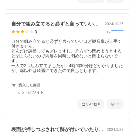
自分で組み立てると必ずと言っていいほど…
2024/10/26
3
ycf********
自分で組み立てると必ずと言っていいほど観音扉が上手く
付きません。

どんだけ調整してもズレますし、片方ずつ閉めようとする
と閉まらないので両扉を同時に閉めないと閉まらないで
す。

一人で2つ組み立てましたが、4時間30分ほどかかりました
が、扉以外は綺麗にできたので良しとします。
購入した商品
カラー/ホワイト
いいね
0
表面が押しつぶされて跡が付いていたり傷…
2024/2/28