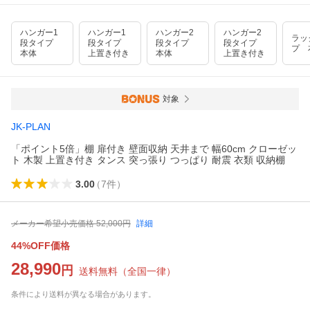
ハンガー1
ハンガー1
ハンガー2
ハンガー2
ラッ
段タイプ
段タイプ
段タイプ
段タイプ
プ 
本体
上置き付き
本体
上置き付き
対象
JK-PLAN
「ポイント5倍」棚 扉付き 壁面収納 天井まで 幅60cm クローゼッ
ト 木製 上置き付き タンス 突っ張り つっぱり 耐震 衣類 収納棚
3.00
（
7
件
）
メーカー希望小売価格
52,000
円
詳細
44%OFF価格
28,990
円
送料無料
（
全国一律
）
条件により送料が異なる場合があります。