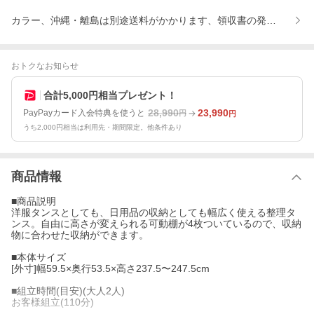
カラー、沖縄・離島は別途送料がかかります、領収書の発行につい
おトクなお知らせ
合計5,000円相当プレゼント！
28,990
23,990
PayPayカード入会特典を使うと
円
円
うち2,000円相当は利用先・期間限定。他条件あり
商品情報
■商品説明
洋服タンスとしても、日用品の収納としても幅広く使える整理タ
ンス。自由に高さが変えられる可動棚が4枚ついているので、収納
物に合わせた収納ができます。
■本体サイズ
[外寸]幅59.5×奥行53.5×高さ237.5〜247.5cm
■組立時間(目安)(大人2人)
お客様組立(110分)