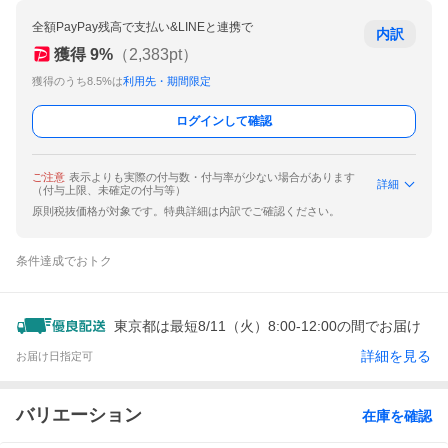
全額PayPay残高で支払い&LINEと連携で
内訳
獲得
9
%
（
2,383
pt）
獲得のうち8.5%は
利用先・期間限定
ログインして確認
ご注意
表示よりも実際の付与数・付与率が少ない場合があります
詳細
（付与上限、未確定の付与等）
原則税抜価格が対象です。特典詳細は内訳でご確認ください。
条件達成でおトク
東京都は最短8/11（火）8:00-12:00の間でお届け
詳細を見る
お届け日指定可
バリエーション
在庫を確認