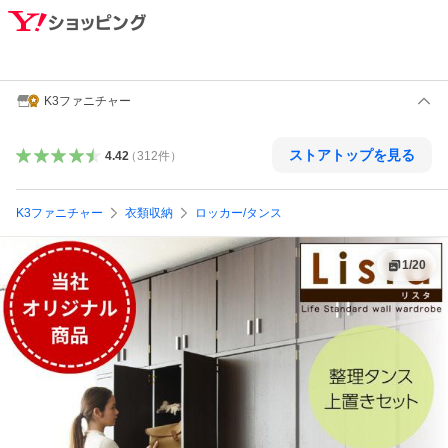
K3ファニチャー
ストアトップを見る
4.42
（
312
件
）
K3ファニチャー
衣類収納
ロッカー/タンス
1
/
20