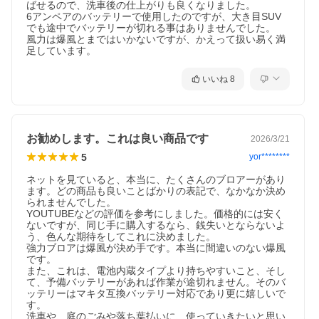
ばせるので、洗車後の仕上がりも良くなりました。

6アンペアのバッテリーで使用したのですが、大き目SUV
でも途中でバッテリーが切れる事はありませんでした。

風力は爆風とまではいかないですが、かえって扱い易く満
足しています。
いいね
8
お勧めします。これは良い商品です
2026/3/21
5
yor********
ネットを見ていると、本当に、たくさんのブロアーがあり
ます。どの商品も良いことばかりの表記で、なかなか決め
られませんでした。

YOUTUBEなどの評価を参考にしました。価格的には安く
ないですが、同じ手に購入するなら、銭失いとならないよ
う、色んな期待をしてこれに決めました。

強力ブロアは爆風が決め手です。本当に間違いのない爆風
です。

また、これは、電池内蔵タイプより持ちやすいこと、そし
て、予備バッテリーがあれば作業が途切れません。そのバ
ッテリーはマキタ互換バッテリー対応であり更に嬉しいで
す。

洗車や、庭のごみや落ち葉払いに、使っていきたいと思い