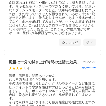
倉庫床のゴミ飛ばしや車内のゴミ飛ばしに威力発揮してま
す。マキタ互換バッテリーで問題なく動いており、間違い
なくブラシレスモーターでした。洗車時の水飛ばしについ
ては、まだ行っていませんが撥水されているなら十分に飛
ばせると思います。仕方ありませんが、あまり撥水が効い
てなく、雨水を飛ばしてみましたが、小さな水滴までは飛
ばせません。これはどんなブロワーでも無理なレベルかと
♪いい買物でした。あとは、どれくらいの耐久性かです
が、LINE登録で1年保証なので安心感はあります。
いいね
22
風量は十分で拭き上げ時間の短縮に効果あり
2025/6/30
4
msc********
風量、風圧共に問題ありません。

むしろ強力はほうだと思います。

車の洗車で使用しましたが、グリルやホイールなど細部に
ピンポイントで水滴を飛ばすのはしっかりと効果が確認で
きます。一方、ボンネットやルーフなど平面で広範囲の場
合は、吹き出し部が大きいので、風が拡散してしまいま
す。

それでも拭き上げタオルより使用頻度は格段に減りますの