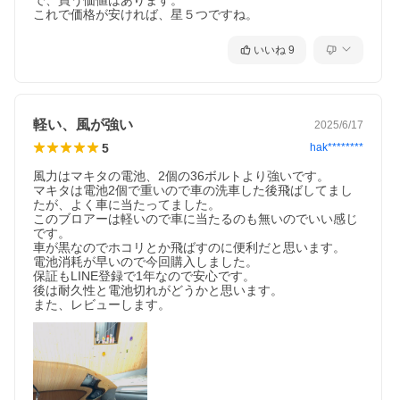
で、買う価値はあります。

これで価格が安ければ、星５つですね。
いいね
9
軽い、風が強い
2025/6/17
5
hak********
風力はマキタの電池、2個の36ボルトより強いです。

マキタは電池2個で重いので車の洗車した後飛ばしてまし
たが、よく車に当たってました。

このブロアーは軽いので車に当たるのも無いのでいい感じ
です。

車が黒なのでホコリとか飛ばすのに便利だと思います。

電池消耗が早いので今回購入しました。

保証もLINE登録で1年なので安心です。

後は耐久性と電池切れがどうかと思います。

また、レビューします。