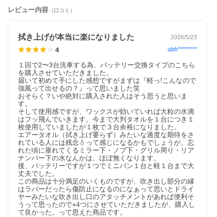
レビュー内容
（口コミ）
拭き上げが本当に楽になりました
2026/5/23
4
ubh********
１回で2〜3台洗車する為、バッテリー交換タイプのこちら
を購入させていただきました。

届いて初めて手にした感想ですがまずは『軽っ!こんなので
強風って出せるの？』って思いました笑

おそらく？いや絶対に購入された人はそう思うと思いま
す。

そして使用感ですが、ワックスが効いていれば大粒の水滴
はフッ飛んでいきます。今まで大判タオルを１台につき１
枚使用していましたが１枚で３台余裕になりました。

エアータオル（拭き上げ要らず）みたいな過度な期待をさ
れている人には残念💧って感じになるかもでしょうが、忘
れた頃に垂れてくるミラー下・ノブ下・グリル周り・リア
ナンバー下の水なんかは、ほぼ無くなります。

後、バッテリーですが１つでミニバン１台と軽１台まで大
丈夫でした。

この商品は十分満足のいくものですが、吹き出し部分の縁
はラバーだったら傷防止になるのになぁって思いとドライ
ヤーみたいな吹き出し口のアタッチメントがあれば便利そ
うって思ったので⭐︎4つにさせていただきましたが、購入し