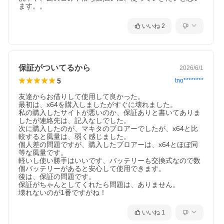
ます。。
いいね
2
保証がついてるから
2026/6/1
5
tno********
友達からお借りして使用して良かった。

最初は、x64を購入しましたがすぐに壊れました。

私の購入したサイトが悪いのか、保証ありと書いてありま
したが連絡先は、記入なしでした。

次に購入したのが、マキタのブロアーでしたが、x64と比
較すると風量は、弱く感じました。

個人差の問題ですが、購入したブロアーは、x64とほぼ同
等な風量です。

軽いし使い勝手はいいです、バッテリーも交換式なので数
個バッテリーがあると安心して使用できます。

後は、保証の問題です。

保証がちゃんとしてくれたら問題は、ありません。

壊れないのが1番ですがね！
いいね
1