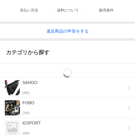
支払い方法
送料について
販売条件
違反
商品の
申告をする
カテゴリから探す
SAHOO
(
8
件)
FOBO
(
7
件)
iGSPORT
(
5
件)