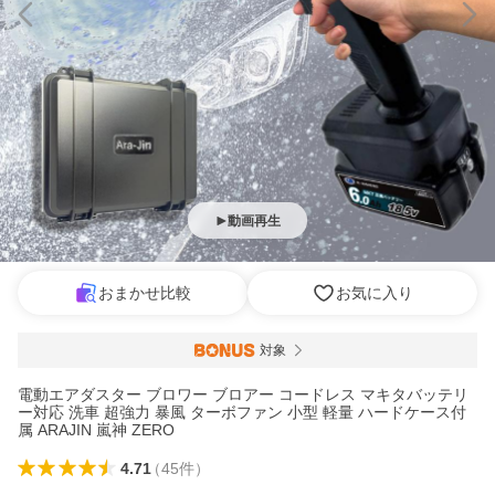
動画再生
おまかせ比較
お気に入り
対象
電動エアダスター ブロワー ブロアー コードレス マキタバッテリ
ー対応 洗車 超強力 暴風 ターボファン 小型 軽量 ハードケース付
属 ARAJIN 嵐神 ZERO
4.71
（
45
件
）