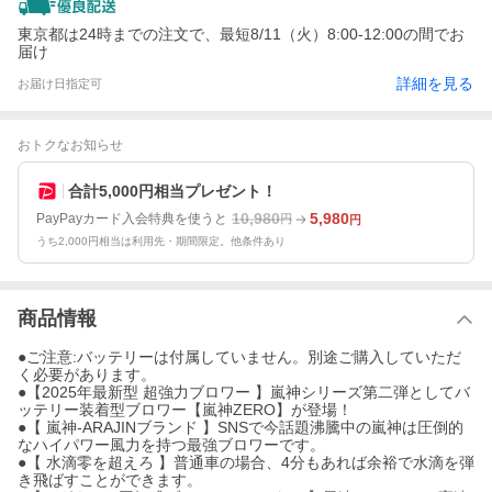
東京都は24時までの注文で、最短8/11（火）8:00-12:00の間でお
届け
詳細を見る
お届け日指定可
おトクなお知らせ
合計5,000円相当プレゼント！
10,980
5,980
PayPayカード入会特典を使うと
円
円
うち2,000円相当は利用先・期間限定。他条件あり
商品情報
●ご注意:バッテリーは付属していません。別途ご購入していただ
く必要があります。
●【2025年最新型 超強力ブロワー 】嵐神シリーズ第二弾としてバ
ッテリー装着型ブロワー【嵐神ZERO】が登場！
●【 嵐神-ARAJINブランド 】SNSで今話題沸騰中の嵐神は圧倒的
なハイパワー風力を持つ最強ブロワーです。
●【 水滴零を超えろ 】普通車の場合、4分もあれば余裕で水滴を弾
き飛ばすことができます。