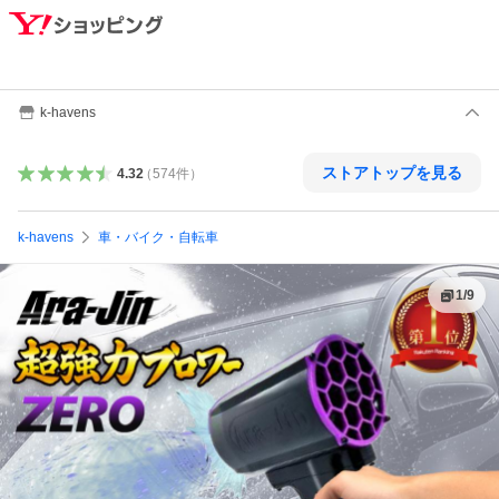
k-havens
ストアトップを見る
4.32
（
574
件
）
k-havens
車・バイク・自転車
1
/
9