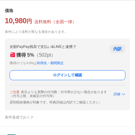
価格
10,980
円
送料無料
（
全国一律
）
条件により送料が異なる場合があります。
全額PayPay残高で支払い&LINEと連携で
内訳
獲得
5
%
（
502
pt）
獲得のうち4.5%は
利用先・期間限定
ログインして確認
ご注意
表示よりも実際の付与数・付与率が少ない場合があります
詳細
（付与上限、未確定の付与等）
原則税抜価格が対象です。特典詳細は内訳でご確認ください。
条件達成でおトク