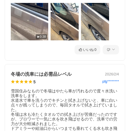
0:38
いいね
0
冬場の洗車には必需品レベル
2026/2/4
5
pfg********
雪国住みなもので冬場はやたら車が汚れるので度々水洗い
洗車をします。

水道水で車を洗うのでキチンと拭き上げないと、車に白い
点々が残ってしまうので、毎回タオルで拭き上げていまし
た。

冬場は水も冷たくタオルでの拭き上げが苦痛だったのです
が、ブロワーで一気に水を吹き飛ばせるので、洗車での労
力が大分軽減されました。

ドアミラーや給油口からいつまでも垂れてくる水も吹き飛