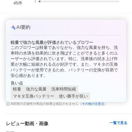
1
45
件
AI要約
軽量で強力な風量が評価されているブロワー
このブロワーは軽量でありながら、強力な風量を持ち、洗
車時の水滴を効果的に吹き飛ばすことができると多くのユ
ーザーから評価されています。特に、洗車後の拭き上げ作
業が大幅に短縮される点が好評です。また、マキタの互換
バッテリーが使用できるため、バッテリーの交換が容易で
安心感があります。
良い点
軽量
強力な風量
洗車時間短縮
マキタ互換バッテリー
使い勝手が良い
その他の注意点
AI回答の正確性や商品の効果は保証されません（
）
一覧で見る
レビュー動画・画像