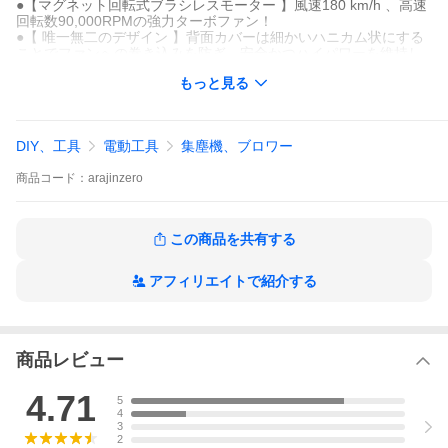
●【マグネット回転式ブラシレスモーター 】風速180 km/h 、高速
回転数90,000RPMの強力ターボファン！
●【 唯一無二のデザイン 】背面カバーは細かいハニカム状にする
ことでファンへの巻き込みを防ぎ、安全かつハイパワーを維持し
た設計です。
もっと見る
●【 放熱口を設置 】内部基盤の熱を効率的に放出する放熱穴を搭
載し、長時間使用でも発火リスクを抑えてご使用いただけます。
●【 MAKITAバッテリー対応 】18V~21V及び4~6Ahのバッテリー
をご使用ください。BL1815N BL1820B BL1830B BL1850B BL186
DIY、工具
電動工具
集塵機、ブロワー
0B など。
●【オリジナルハードケース】持ち運びに便利で、内部はクッショ
商品
コード：
arajinzero
ン、衝撃に強くバッテリーも収納可能です。
●【 セット内容 】本体、専用ケース、日本語説明書兼保証書
この商品を共有する
アフィリエイトで紹介する
商品レビュー
4.71
5
4
3
2