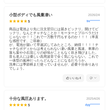
小型ボディでも風量凄い
2026/2/4
5
tre********
商品は電池より先に注文翌日には届きビックリ。開けてビ
ックリ。なんとチャチなことか！モーターとプロペラだけ
じゃないか！！これで一万数千円もするのか！！！（率直
な感想です、ご容赦）

が、電池が届いて早速試してみたところ、納得！！！！チ
ャチなボディからは考えられない凄い風量と風速。車庫の
落ち葉や小石混じりの砂埃がこともなく吹き飛びました。
音も老人には優しい高周波音で全く気にならない。これで
一体型の嵐神だったらどんなことになるだろうか。

洗車には季節柄まだ使っていませんが、必要十分余りあり
でしょう。
いいね
4
十分な風圧あります。
2025/4/26
5
dyg********