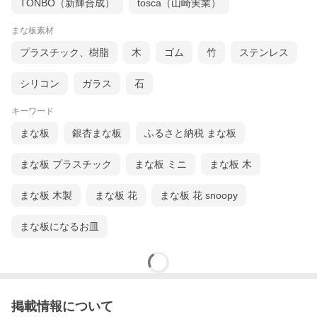
TONBO（新輝合成）
tosca（山崎実業）
まな板素材
プラスチック、樹脂
木
ゴム
竹
ステンレス
シリコン
ガラス
石
キーワード
まな板
銀杏まな板
ふるさと納税 まな板
まな板 プラスチック
まな板 ミニ
まな板 木
まな板 木製
まな板 花
まな板 花 snoopy
まな板になるお皿
掲載情報について