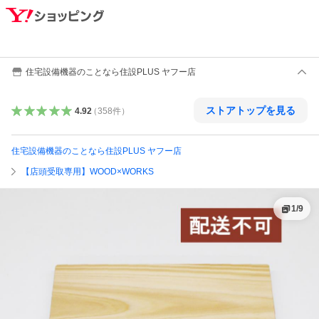
住宅設備機器のことなら住設PLUS ヤフー店
ストアトップを見る
4.92
（
358
件
）
住宅設備機器のことなら住設PLUS ヤフー店
【店頭受取専用】WOOD×WORKS
1
/
9