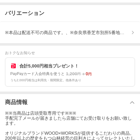
バリエーション
※本品は配送不可の商品です。、※奈良県香芝市別所5番地 までご
おトクなお知らせ
合計5,000円相当プレゼント！
1,200
0
PayPayカード入会特典を使うと
円
円
うち2,000円相当は利用先・期間限定。他条件あり
商品情報
※※当商品は店頭受取専用です※※※
手配完了メールが届きましたら店舗にてお受け取りをお願い致し
ます。
オリジナルブランドWOOD×WORKSが提供するこだわりの商品。
200年以上の歴史をもつ山林経営の目利きによってセレクトいたし