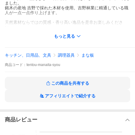
ました。
銘木の産地 吉野で採れた木材を使用。吉野林業に精通している職
人が一点一点作り上げます。
天然素材ならではの質感・香り高い逸品を是非お楽しみくださ
い。
プレゼントやプチギフトにもオススメです！
もっと見る
■内容量
国産吉野ひのきまな板 小
大きさ（約） 縦180mm 横300mm 厚さ21mm
キッチン、日用品、文具
調理器具
まな板
■注意事項
商品
コード：
tentou-manaita-syou
使用後は風通しのよいところなどで、よく乾かし水気を取ってく
ださい。
割れや大きな反りが生じてしまいますので、食器洗い乾燥機は使
用しないでください。
この商品を共有する
ストア内別ページにて、国産吉野ひのきまな板 中（大きさ
（約） 縦210mm 横350mm 厚さ22mm）
アフィリエイトで紹介する
大（大きさ（約） 縦240mm 横400mm 厚さ22mm）
の2種類のサイズを掲載しております。是非ともご覧ください！
商品レビュー
-.--
5