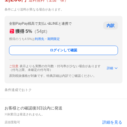
送料無料
（
全国一律
）
条件により送料が異なる場合があります。
全額PayPay残高で支払い&LINEと連携で
内訳
獲得
5
%
（
54
pt）
獲得のうち4.5%は
利用先・期間限定
ログインして確認
ご注意
表示よりも実際の付与数・付与率が少ない場合があります
詳細
（付与上限、未確定の付与等）
原則税抜価格が対象です。特典詳細は内訳でご確認ください。
条件達成でおトク
お客様との確認後3日以内に発送
※休業日は発送されません。
詳細を見る
店頭受取可