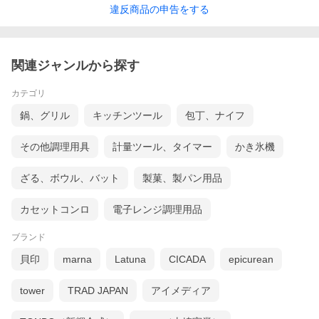
違反
商品の
申告をする
関連ジャンルから探す
カテゴリ
鍋、グリル
キッチンツール
包丁、ナイフ
その他調理用具
計量ツール、タイマー
かき氷機
ざる、ボウル、バット
製菓、製パン用品
カセットコンロ
電子レンジ調理用品
ブランド
貝印
marna
Latuna
CICADA
epicurean
tower
TRAD JAPAN
アイメディア