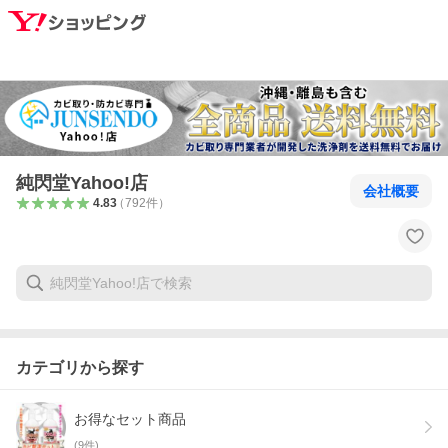
純閃堂Yahoo!店
会社概要
4.83
（
792
件
）
カテゴリから探す
お得なセット商品
(
9
件)