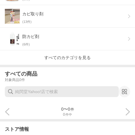
カビ取り剤
(
13
件)
防カビ剤
(
6
件)
すべてのカテゴリを見る
すべての商品
対象商品
0
件
0
〜
0
件
0
件中
ストア情報