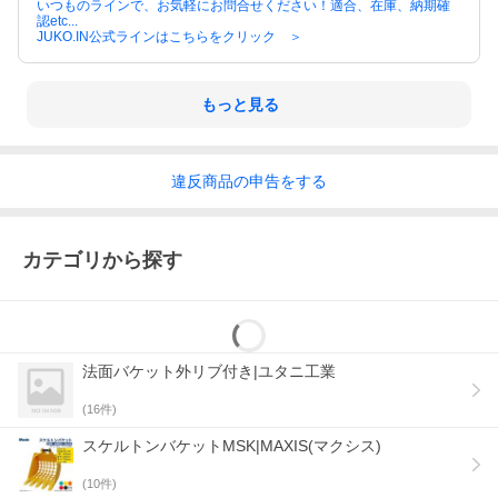
そのほかの外リブ法面バケットはこちらから >
いつものラインで、お気軽にお問合せください！適合、在庫、納期確
認etc...
JUKO.IN公式ラインはこちらをクリック ＞
つかみ・草刈り・リブなし法面・スケルトンなどアタッチメント
はこちらから
もっと見る
違反
商品の
申告をする
カテゴリから探す
法面バケット外リブ付き|ユタニ工業
(
16
件)
スケルトンバケットMSK|MAXIS(マクシス)
(
10
件)