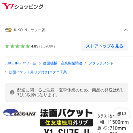
JUKO.IN・ヤフー店
ストアトップを見る
4.85
（
1,593
件
）
JUKO.IN・ヤフー店
建設機械・産業機械関連
アタッチメント
法面バケット外リブ付き|ユタニ工業
配送に関するご注意 夏季休業のため、商品の発送は8/1
7(月)以降になります。
1
/
2