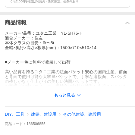
うち2,000円相当は利用先・期間限定。他条件あり
商品情報
メーカー/品番：ユタニ工業 Y1-SH75-H
適合メーカー：住友
本体クラスの目安：6t〜8t
全幅×奥行×高さ×板厚(mm)：1500×710×510×14
■メーカー色に無料で塗装して出荷
高い品質を誇るユタニ工業の法面バケット安心の国内生産。前面
と背面で使用可能な大容量バケットで、丁寧な溶接面、スパッタ
の残しがなく仕上がりの美しい法面バケットです。
お客様がお使いのメーカー機械色に無料で塗装し出荷させていた
だきます。
もっと見る
DIY、工具
建築、建設用
その他建築、建設用
商品
コード：
186506855