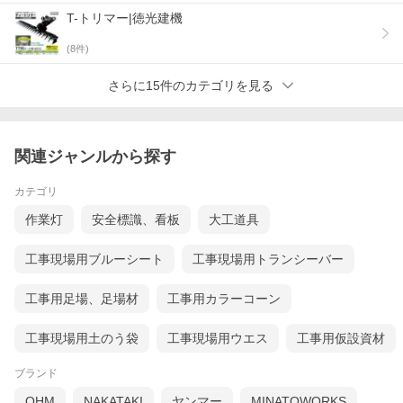
T-トリマー|徳光建機
注意事項
(
8
件)
■ 沖縄、離島、北海道ほか一部地域のお客様は別途送料を見積も
りし、事前にご連絡いたします。
■ ご注文確認後、発送や納期に関してご連絡する場合がございま
さらに15件のカテゴリを見る
すので、必ず日中連絡のとれる電話番号をお知らせください。連
絡がつかない場合は発送ができません。
■ アタッチメントはメーカー在庫品となります。万が一欠品にな
り、お時間をいただく場合は事前にご連絡いたします。
関連ジャンルから探す
■ お客様都合による返品・交換はお受けできません。
■ 特注カラーはお受けいたしかねます。
カテゴリ
ユタニ工業
作業灯
安全標識、看板
大工道具
ユタニ工業はオリジナルの重機アタ
ッチメントの開発や、建設機械用部
工事現場用ブルーシート
工事現場用トランシーバー
品の製造・修理・改良・販売などを
行う日本の企業です。非常に高い技
術と豊富な経験を活かし、日本人と
工事用足場、足場材
工事用カラーコーン
して誇れるモノづくりを目指す企業
です。
工事現場用土のう袋
工事現場用ウエス
工事用仮設資材
ブランド
高い品質を誇るユタニ工業の法面バケット
安心の国内生産。前面と背面で使用可能な大容量バケットで、丁
OHM
NAKATAKI
ヤンマー
MINATOWORKS