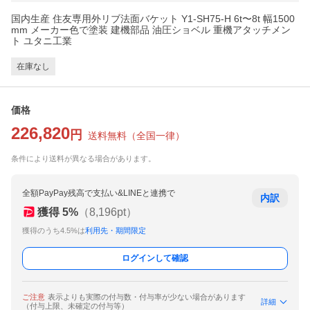
国内生産 住友専用外リブ法面バケット Y1-SH75-H 6t〜8t 幅1500
mm メーカー色で塗装 建機部品 油圧ショベル 重機アタッチメン
ト ユタニ工業
在庫なし
価格
226,820
円
送料無料
（
全国一律
）
条件により送料が異なる場合があります。
全額PayPay残高で支払い&LINEと連携で
内訳
獲得
5
%
（
8,196
pt）
獲得のうち4.5%は
利用先・期間限定
ログインして確認
ご注意
表示よりも実際の付与数・付与率が少ない場合があります
詳細
（付与上限、未確定の付与等）