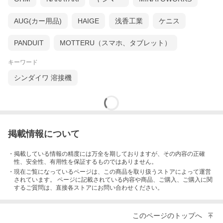
寧な溶接面、スパッタの残しがなく仕上がりの美しい法面バケッ
トです。
お客様がお使いのメーカー機械色に無料で塗装して出荷させてい
AUG(カー用品)
HAIGE
浅香工業
ケニス
ただきます。
PANDUIT
MOTTERU（スマホ、タブレット）
お問い合わせ
お客様のお好みの方法でお問い合わせください！専任プロフェッ
キーワード
ショナルが安心、確実に対応いたします！
シンダイワ 溶接機
掲載情報について
・掲載している情報の精度には万全を期しておりますが、その内容の正確
性、安全性、有用性を保証するものではありません。
・現在ご覧になっているページは、この
商品
を取り扱うストアによって運営
されています。 ページに記載されている内容
や商品、ご購入
、ご購入に関
するご質問は、直接各ストアにお問い合わせください。
このページのトップへ