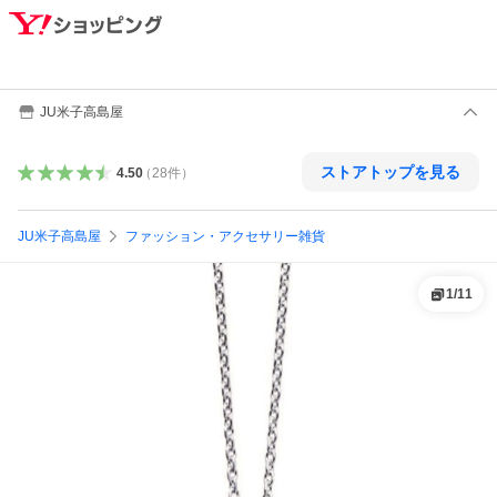
JU米子高島屋
ストアトップを見る
4.50
（
28
件
）
JU米子高島屋
ファッション・アクセサリー雑貨
1
/
11