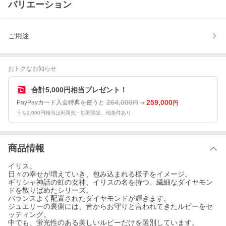
バリエーション
ご用途
おトクなお知らせ
合計5,000円相当プレゼント！
264,000
259,000
PayPayカード入会特典を使うと
円
円
うち2,000円相当は利用先・期間限定。他条件あり
商品情報
イリス。
日々の幸せが増えていき、包み込まれる様子をイメージ。
ギリシャ神話の虹の女神、イリスの名を持つ、繊細なダイヤモン
ドを散りばめたシリーズ。
バランスよく配置されたダイヤモンドが輝きます。
ジュエリーの裏側には、昔からお守りと言われてきたルビーをセ
ッティング。
中でも、蛍光性のある美しいルビーだけを選別しています。