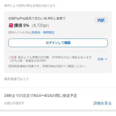
条件により送料が異なる場合があります。
全額PayPay残高で支払い&LINEと連携で
内訳
獲得
5
%
（
8,720
pt）
獲得のうち4.5%は
利用先・期間限定
ログインして確認
ご注意
表示よりも実際の付与数・付与率が少ない場合があります
詳細
（付与上限、未確定の付与等）
原則税抜価格が対象です。特典詳細は内訳でご確認ください。
条件達成でおトク
24時までの注文で8/14〜8/16の間に発送予定
詳細を見る
お届け日指定可