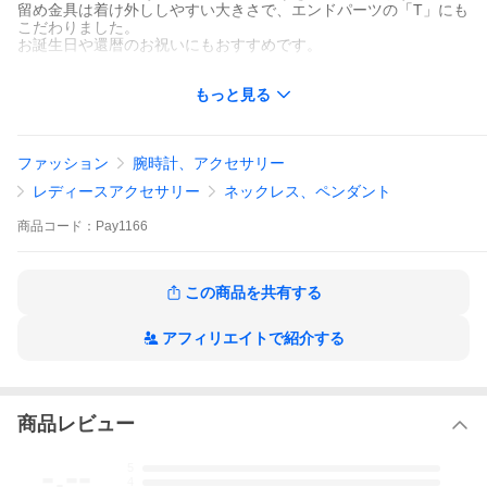
留め金具は着け外ししやすい大きさで、エンドパーツの「T」にも
こだわりました。
お誕生日や還暦のお祝いにもおすすめです。
【内容】トップ：Pt950/ダイヤモンド計0.25ct チェーン約45c
もっと見る
m：Pt850
TAKADAギャランティ付き
※ディスプレイ(モニタ)の都合上、商品画像は実際の商品の色と若
ファッション
腕時計、アクセサリー
干異なる場合がございます。
レディースアクセサリー
ネックレス、ペンダント
商品
コード：
Pay1166
この商品を共有する
アフィリエイトで紹介する
商品レビュー
-.--
5
4