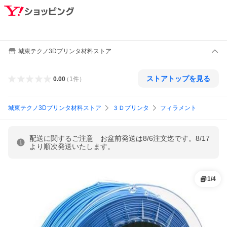
城東テクノ3Dプリンタ材料ストア
ストアトップを見る
0.00
（
1
件
）
城東テクノ3Dプリンタ材料ストア
３Ｄプリンタ
フィラメント
配送に関するご注意 お盆前発送は8/6注文迄です。8/17
より順次発送いたします。
1
/
4