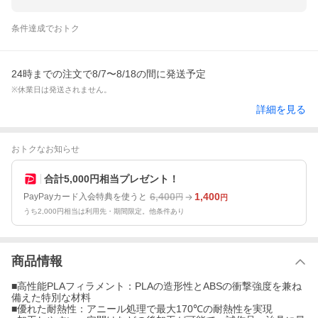
条件達成でおトク
24時までの注文で8/7〜8/18の間に発送予定
※休業日は発送されません。
詳細を見る
おトクなお知らせ
合計5,000円相当プレゼント！
6,400
1,400
PayPayカード入会特典を使うと
円
円
うち2,000円相当は利用先・期間限定。他条件あり
商品情報
■高性能PLAフィラメント：PLAの造形性とABSの衝撃強度を兼ね
備えた特別な材料
■優れた耐熱性：アニール処理で最大170℃の耐熱性を実現