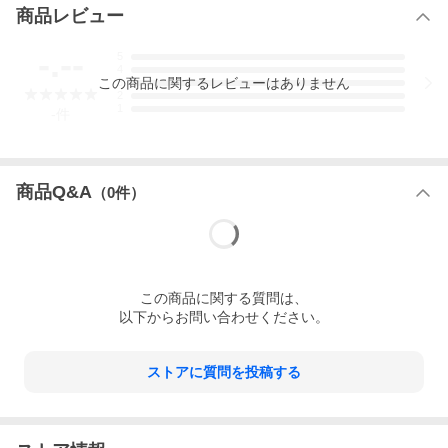
商品レビュー
キーワード：3Dプリンター フィラメント filkemp PLN PLA
-.--
5
4
この
商品
に関するレビューはありません
3
2
1
-
件
商品Q&A
（
0
件）
この
商品
に関する質問は、
以下からお問い合わせください。
ストアに質問を投稿する