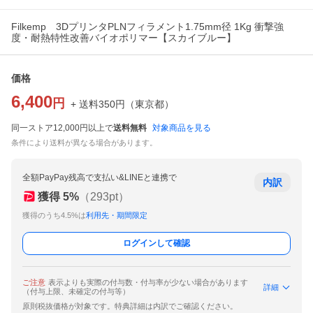
Filkemp 3DプリンタPLNフィラメント1.75mm径 1Kg 衝撃強
度・耐熱特性改善バイオポリマー【スカイブルー】
価格
6,400
円
+ 送料
350
円
（
東京都
）
同一ストア12,000円以上で
送料無料
対象商品を見る
条件により送料が異なる場合があります。
全額PayPay残高で支払い&LINEと連携で
内訳
獲得
5
%
（
293
pt）
獲得のうち4.5%は
利用先・期間限定
ログインして確認
ご注意
表示よりも実際の付与数・付与率が少ない場合があります
詳細
（付与上限、未確定の付与等）
原則税抜価格が対象です。特典詳細は内訳でご確認ください。