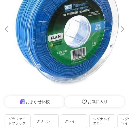
おまかせ比較
お気に入り
グラファイ
シグナルイ
シグ
グリーン
グレイ
トブラック
エロー
ワイ