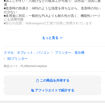
■加工しやすい：穴開けなどの後加工が可能で、試作品・治具に最
適
■造形時の快適さ：ABSのような強度を持ちながら、造形時の匂い
が少ない
■多用途に対応：一般的なPLAよりも耐久性が高く、機能性パーツ
にも活用可能
■安心の品質：Volkswagenの工場で治具に採用されています
【詳細情報】
・フィラメント径：1.75mm ± 0.15 mm
もっと見る
・メーカー： Fillemp社 (ポルトガル） https://filkemp.com/
・商品重量：1000g
【造形条件】
スマホ、タブレット、パソコン
プリンター、複合機
・ノズル温度：200〜215℃
・ステージ温度：40〜60℃
3Dプリンター
・ノズル径：0.4mm以上
・造形速度：300mm/s 推奨
商品
コード：
PLNfilament-skyblue
・エンクロージャ：使用推奨
・庫内保温：なし
【Filkemp社とは】
この商品を共有する
ドイツの大手化学メーカーであるヘキスト社が事業売却して1998
年に創業開始。
アフィリエイトで紹介する
主要事業は、製紙設備で使用される特殊シート、ブラスト用ブラ
シ繊維、釣り糸
3Dプリンタフィラメントを製造販売し主にヨーロッパ全域・アジ
アに販売しています。