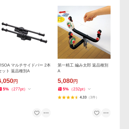
VISOA マルチサイドバー 2本
第一精工 編み太郎 返品種別
セット 返品種別A
A
6,050
5,080
円
円
5
%
（
277
pt
）
5
%
（
232
pt
）
4.33
（
3
件
）