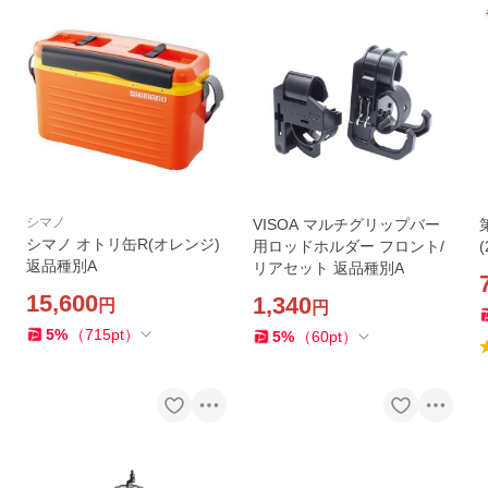
シマノ
VISOA マルチグリップバー
シマノ オトリ缶R(オレンジ)
用ロッドホルダー フロント/
返品種別A
リアセット 返品種別A
15,600
1,340
円
円
5
%
（
715
pt
）
5
%
（
60
pt
）