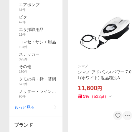
エアポンプ
31
件
ビク
42
件
エサ採取用品
11
件
コマセ・サシエ用品
104
件
ステッカー
325
件
シマノ
その他
シマノ アドバンスパワー 7.0
130
件
L(ホワイト) 返品種別A
タモの柄・枠・替網
572
件
11,600
円
ノッター・ライン用
5
%
（
532
pt
）
93
件
品
もっと見る
ブランド