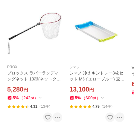
PROX
シマノ
プロックス ラバーランディ
シマノ 冷えキントレー3枚セ
ングネット 19型(ネットクリ
ット M(イエローブルー) 返品
ア)深さ45cm 返品種別A
種別A
5,280
13,100
円
円
5
%
（
242
pt
）
5
%
（
600
pt
）
4.31
（
13
件
）
4.79
（
14
件
）