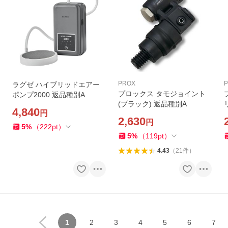
PROX
ラグゼ ハイブリッドエアー
プロックス タモジョイント
ポンプ2000 返品種別A
(ブラック) 返品種別A
4,840
円
2,630
円
5
%
（
222
pt
）
5
%
（
119
pt
）
4.43
（
21
件
）
1
2
3
4
5
6
7