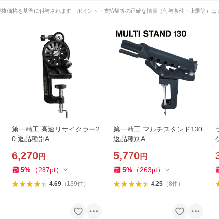
税抜価格を基準に付与されます｜ポイント・支払額等の正確な情報（付与条件・上限等）は
第一精工 高速リサイクラー2.
第一精工 マルチスタンド130
0 返品種別A
返品種別A
6,270
5,770
円
円
5
%
（
287
pt
）
5
%
（
263
pt
）
4.69
（
139
件
）
4.25
（
8
件
）