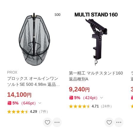
PROX
第一精工 マルチスタンド160
プロックス オールインワン
返品種別A
ソルトSE 500 4.98m 返品種
9,240
円
別A
14,100
円
5
%
（
424
pt
）
5
%
（
646
pt
）
4.71
（
24
件
）
4.29
（
7
件
）