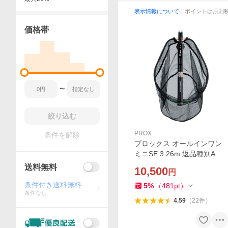
表示情報について
｜ポイントは原則
価格帯
〜
絞り込む
PROX
条件を解除
プロックス オールインワン
ミニSE 3.26m 返品種別A
送料無料
10,500
円
条件付き送料無料
5
%
（
481
pt
）
条件なし
4.59
（
22
件
）