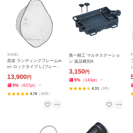
SHOEI
第一精工 マルチステーショ
昌栄 ランディングフレームin
ン 返品種別A
o+ ロックタイプ L (フレーム
3,150
円
カラー：チタン、ネットカラ
13,900
円
ー：スモーク) 返品種別A
5
%
（
143
pt
）
5
%
（
637
pt
）
4.33
（
3
件
）
4.78
（
36
件
）