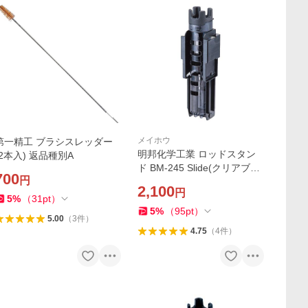
メイホウ
第一精工 ブラシスレッダー
明邦化学工業 ロッドスタン
(2本入) 返品種別A
ド BM-245 Slide(クリアブラ
700
円
ック) 返品種別A
2,100
円
5
%
（
31
pt
）
5
%
（
95
pt
）
5.00
（
3
件
）
4.75
（
4
件
）