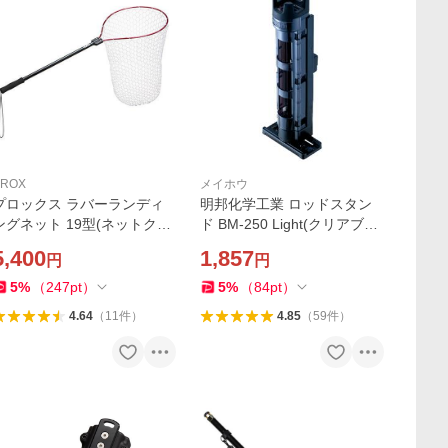
PROX
メイホウ
プロックス ラバーランディ
明邦化学工業 ロッドスタン
ングネット 19型(ネットクリ
ド BM-250 Light(クリアブラ
ア)深さ60cm 返品種別A
ック×ブラック) 返品種別A
5,400
1,857
円
円
5
%
（
247
pt
）
5
%
（
84
pt
）
4.64
（
11
件
）
4.85
（
59
件
）