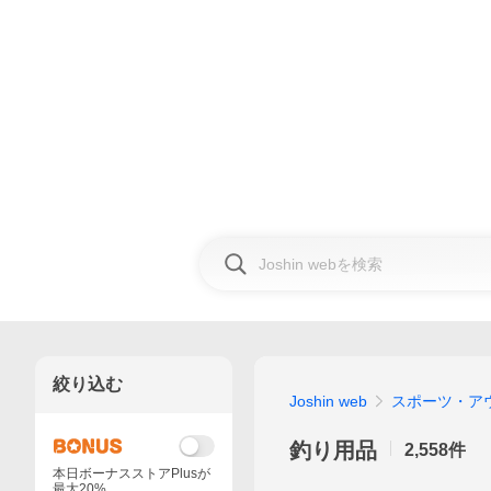
絞り込む
Joshin web
スポーツ・ア
釣り用品
2,558
件
本日ボーナスストアPlusが
最大20%