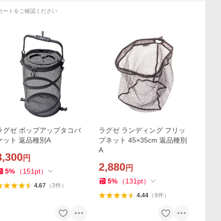
カートをご確認ください
ラグゼ ポップアップタコバ
ラグゼ ランディング フリッ
ケット 返品種別A
プネット 45×35cm 返品種別
A
3,300
円
2,880
円
5
%
（
151
pt
）
5
%
（
131
pt
）
4.67
（
3
件
）
4.44
（
9
件
）