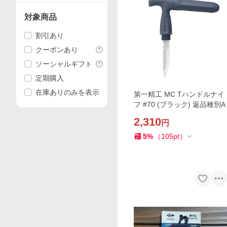
対象商品
割引あり
クーポンあり
ソーシャルギフト
定期購入
在庫ありのみを表示
第一精工 MC Tハンドルナイ
フ #70 (ブラック) 返品種別A
2,310
円
5
%
（
105
pt
）