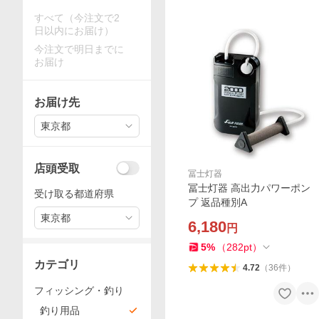
すべて（今注文で2
日以内にお届け）
今注文で明日までに
お届け
お届け先
東京都
店頭受取
冨士灯器
冨士灯器 高出力パワーポン
受け取る都道府県
プ 返品種別A
東京都
6,180
円
5
%
（
282
pt
）
カテゴリ
4.72
（
36
件
）
フィッシング・釣り
釣り用品