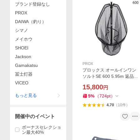
ブランド登録なし
PROX
DAIWA（釣り）
シマノ
メイホウ
SHOEI
Jackson
PROX
Gamakatsu
プロックス オールインワン
冨士灯器
ソルトSE 600 5.95m 返品種
別A
VICEO
15,800
円
もっと見る
5
%
（
724
pt
）
4.70
（
10
件
）
開催中のイベント
ボーナスセレクショ
ン最大40%