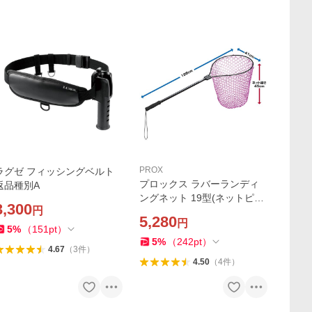
PROX
ラグゼ フィッシングベルト
プロックス ラバーランディ
返品種別A
ングネット 19型(ネットピン
3,300
円
ク)深さ45cm 返品種別A
5,280
円
5
%
（
151
pt
）
5
%
（
242
pt
）
4.67
（
3
件
）
4.50
（
4
件
）