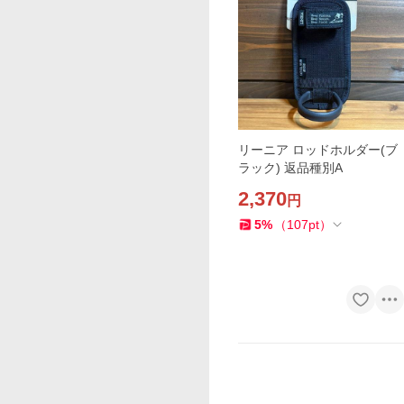
リーニア ロッドホルダー(ブ
ラック) 返品種別A
2,370
円
5
%
（
107
pt
）