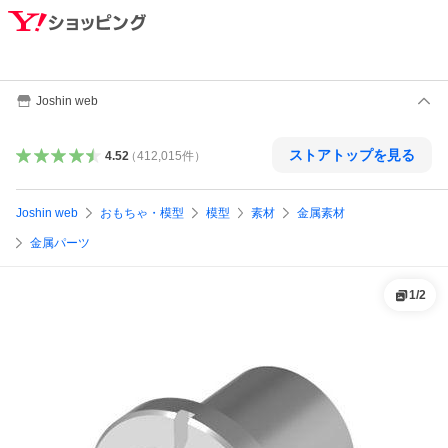
Joshin web
ストアトップを見る
4.52
（
412,015
件
）
Joshin web
おもちゃ・模型
模型
素材
金属素材
金属パーツ
1
/
2