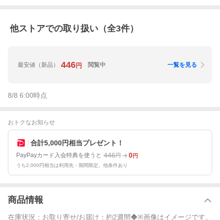
他ストアでの取り扱い（全
3
件）
446
最安値
（新品）
閲覧中
一覧を見る
円
8/8 6:00
時点
おトクなお知らせ
合計5,000円相当プレゼント！
446
0
PayPayカード入会特典を使うと
円
円
うち2,000円相当は利用先・期間限定。他条件あり
商品情報
在庫状況：お取り寄せ/お届け：約2週間◆※画像はイメージです。