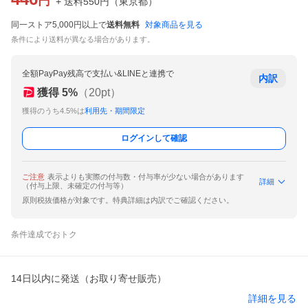
円
+ 送料
550
円
（
東京都
）
同一ストア5,000円以上で
送料無料
対象商品を見る
条件により送料が異なる場合があります。
全額PayPay残高で支払い&LINEと連携で
内訳
獲得
5
%
（
20
pt）
獲得のうち4.5%は
利用先・期間限定
ログインして確認
ご注意
表示よりも実際の付与数・付与率が少ない場合があります
詳細
（付与上限、未確定の付与等）
原則税抜価格が対象です。特典詳細は内訳でご確認ください。
条件達成でおトク
14日以内に発送（お取り寄せ販売）
詳細を見る