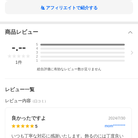
アフィリエイトで紹介する
商品レビュー
-.--
5
4
3
2
1
1
件
総合評価に有効なレビュー数が足りません
レビュー一覧
レビュー内容
（口コミ）
良かったですよ
2024/7/30
5
mom********
いつも丁寧な対応に感謝いたします。飾るのには丁度良い