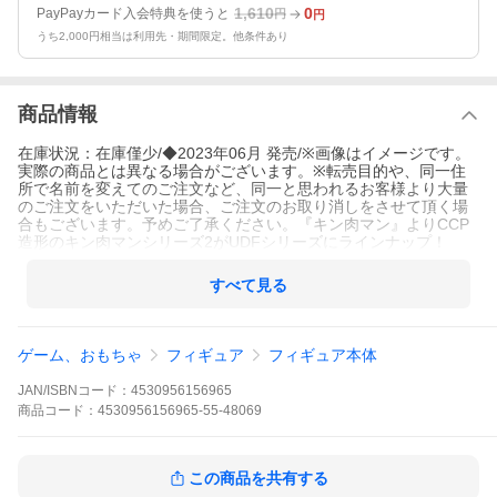
1,610
0
PayPayカード入会特典を使うと
円
円
うち2,000円相当は利用先・期間限定。他条件あり
商品情報
在庫状況：在庫僅少/◆2023年06月 発売/※画像はイメージです。
実際の商品とは異なる場合がございます。※転売目的や、同一住
所で名前を変えてのご注文など、同一と思われるお客様より大量
のご注文をいただいた場合、ご注文のお取り消しをさせて頂く場
合もございます。予めご了承ください。『キン肉マン』よりCCP
造形のキン肉マンシリーズ2がUDFシリーズにラインナップ！
すべて見る
ゲーム、おもちゃ
フィギュア
フィギュア本体
JAN/ISBNコード：
4530956156965
商品
コード：
4530956156965-55-48069
この商品を共有する