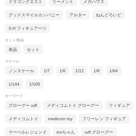
ドラゴンクエスト
リーメント
メガハウス
グッドスマイルカンパニー
アルター
ねんどろいど
S.H.フィギュアーツ
セット/単品
単品
セット
スケール
ノンスケール
1/7
1/6
1/12
1/8
1/64
1/144
1/100
キーワード
グローグー udf
メディコムトイ グローグー
フィギュア
メディコムトイ
medicom toy
フリーレン フィギュア
マーベルレジェンド
mxちゃん
udf グローグー