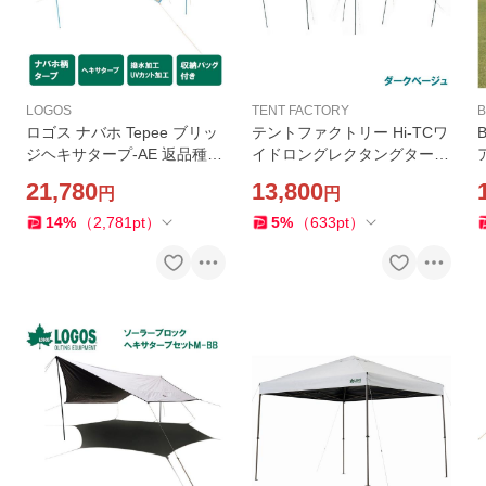
LOGOS
TENT FACTORY
ロゴス ナバホ Tepee ブリッ
テントファクトリー Hi-TCワ
ジヘキサタープ-AE 返品種別
イドロングレクタングタープ
A
(ダークベージュ) 返品種別A
21,780
13,800
円
円
14
%
（
2,781
pt
）
5
%
（
633
pt
）