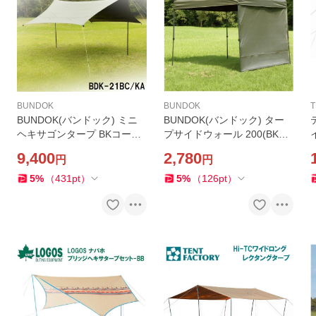
BUNDOK
BUNDOK
T
BUNDOK(バンドック) ミニ
BUNDOK(バンドック) ター
ヘキサゴンタープ BKコーテ
プサイドウォール 200(BKコ
ィング KA 返品種別A
ーティング) 返品種別A
9,400
2,780
円
円
5
%
（
431
pt
）
5
%
（
126
pt
）