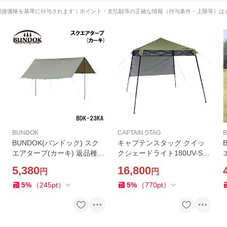
税抜価格を基準に付与されます｜ポイント・支払額等の正確な情報（付与条件・上限等）は
BUNDOK
CAPTAIN STAG
BUNDOK(バンドック) スク
キャプテンスタッグ クイッ
エアタープ(カーキ) 返品種別
クシェードライト180UV-S
A
(カーキ) 返品種別A
5,380
16,800
円
円
5
%
（
245
pt
）
5
%
（
770
pt
）