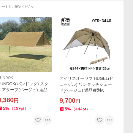
カートをご確認ください
BUNDOK
アイリスオーヤマ HUGEL(ヒ
BUNDOK(バンドック) スク
ューゲル) ワンタッチシェー
エアタープ(ベージュ) 返品種
ド(ベージュ) 返品種別A
別A
4,380
9,700
円
円
5
%
（
199
pt
）
5
%
（
444
pt
）