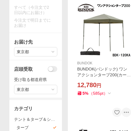
すべて（今注文で2
日以内にお届け）
今注文で明日までに
お届け
お届け先
東京都
BUNDOK
店頭受取
BUNDOK(バンドック) ワン
アクションタープ200(カー
受け取る都道府県
キ) 返品種別A
12,780
円
東京都
5
%
（
585
pt
）
カテゴリ
テント＆タープ＆シェ
ード
タープ