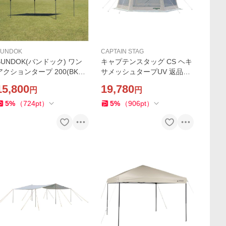
BUNDOK
CAPTAIN STAG
BUNDOK(バンドック) ワン
キャプテンスタッグ CS ヘキ
アクションタープ 200(BKコ
サメッシュタープUV 返品種
ーティング) 返品種別A
別A
15,800
19,780
円
円
5
%
（
724
pt
）
5
%
（
906
pt
）