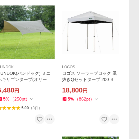
BUNDOK
LOGOS
BUNDOK(バンドック) ミニ
ロゴス ソーラーブロック 風
ヘキサゴンタープ(オリーブ
抜きQセットタープ 200-BG
(カーキ)) 返品種別A
返品種別A
5,480
18,800
円
円
5
%
（
250
pt
）
5
%
（
862
pt
）
5.00
（
3
件
）