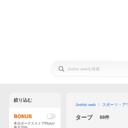
絞り込む
Joshin web
スポーツ・ア
タープ
68
件
本日ボーナスストアPlusが
最大20%