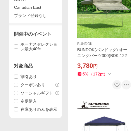
Canadian East
ブランド登録なし
開催中のイベント
ボーナスセレクショ
BUNDOK
ン最大40%
BUNDOK(バンドック) オー
ニングパーツ300(BDK-122K
A ワンアクションタープ300
3,780
対象商品
円
用) 返品種別A
5
%
（
172
pt
）
割引あり
クーポンあり
ソーシャルギフト
定期購入
在庫ありのみを表示