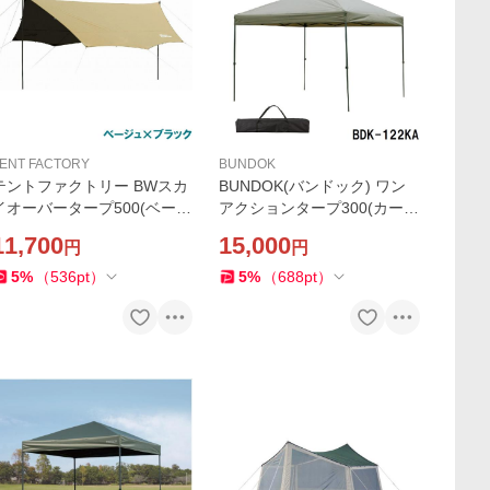
ENT FACTORY
BUNDOK
テントファクトリー BWスカ
BUNDOK(バンドック) ワン
イオーバータープ500(ベージ
アクションタープ300(カー
ュ×ブラック) 返品種別A
キ) 返品種別A
11,700
15,000
円
円
5
%
（
536
pt
）
5
%
（
688
pt
）