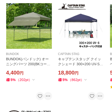
BUNDOK
CAPTAIN STAG
BUNDOK(バンドック) オー
キャプテンスタッグ クイッ
ニングパーツ 200(BKコーテ
クシェード 300×200 UV-S
ィング) 返品種別A
(キャスターバッグ付) 返品種
4,400
18,800
円
円
別A
5
%
（
202
pt
）
5
%
（
862
pt
）