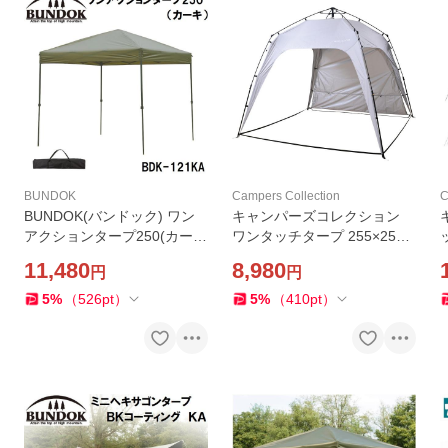
BUNDOK
Campers Collection
C
BUNDOK(バンドック) ワン
キャンパーズコレクション
アクションタープ250(カー
ワンタッチタープ 255×255c
キ) 返品種別A
m 返品種別A
11,480
8,980
円
円
5
%
（
526
pt
）
5
%
（
410
pt
）