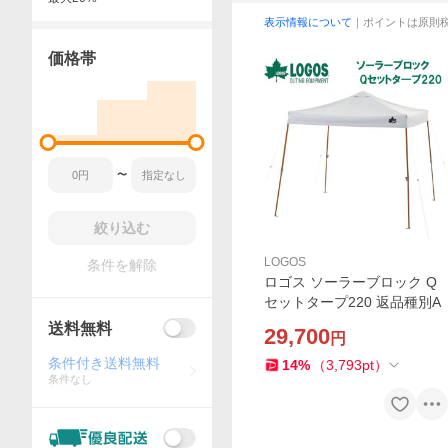
表示情報について
｜ポイントは原則
価格帯
〜
絞り込む
LOGOS
条件を解除
ロゴス ソーラーブロック Q
セットタープ220 返品種別A
送料無料
29,700
円
条件付き送料無料
14
%
（
3,793
pt
）
条件なし