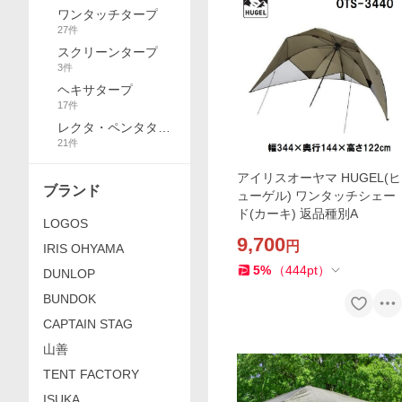
ワンタッチタープ
27
件
スクリーンタープ
3
件
ヘキサタープ
17
件
レクタ・ペンタター
21
件
プ
アイリスオーヤマ HUGEL(ヒ
ブランド
ューゲル) ワンタッチシェー
ド(カーキ) 返品種別A
LOGOS
9,700
円
IRIS OHYAMA
5
%
（
444
pt
）
DUNLOP
BUNDOK
CAPTAIN STAG
山善
TENT FACTORY
ISUKA