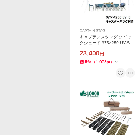
CAPTAIN STAG
キャプテンスタッグ クイッ
クシェード 375×250 UV-S
(キャスターバッグ付) 返品種
23,400
円
別A
5
%
（
1,073
pt
）