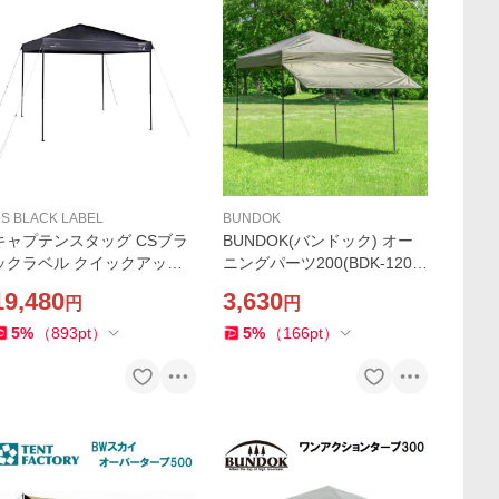
S BLACK LABEL
BUNDOK
キャプテンスタッグ CSブラ
BUNDOK(バンドック) オー
ックラベル クイックアップ
ニングパーツ200(BDK-120K
シェード 250UV 返品種別A
A ワンアクションタープ200
19,480
3,630
円
円
用) 返品種別A
5
%
（
893
pt
）
5
%
（
166
pt
）