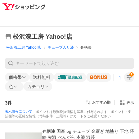
松沢漆工房 Yahoo!店
松沢漆工房 Yahoo!店
チューブ入り漆
弁柄漆
1
価格帯
送料無料
すべての条
色
カテゴリ
3
件
おすすめ順
表示
表示情報について
｜ポイントは原則税抜価格を基準に付与されます｜ポイント・支
払額等の正確な情報（付与条件・上限等）はカートをご確認ください
弁柄漆 国産 5g チューブ 金継ぎ 地塗り 下地 蒔
絵 赤漆 べんがら 本漆 漆芸