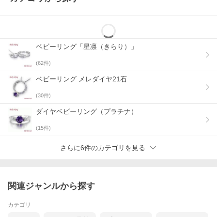
ずっとずっと、きらりと輝く“特別な贈り物”として。
ベビーリング「星凛（きらり）」
(
62
件)
ベビーリング メレダイヤ21石
? 大人用とおそろいのベビーリングはこちら
(
30
件)
ダイヤベビーリング（プラチナ）
(
15
件)
さらに6件のカテゴリを見る
関連ジャンルから探す
カテゴリ