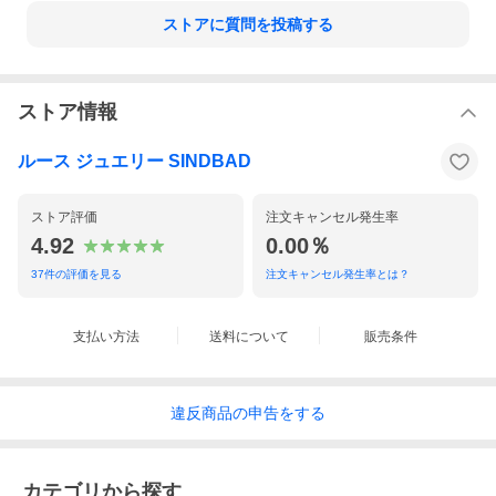
ベビーリング「星凛（きらり）」
ストアに質問を投稿する
7月の誕生石「ルビー」
赤ちゃんの健やかな未来を願う“守り石”。
メレダイヤが両脇で小さくきらめきます。
ストア情報
プラチナ枠に、専門職人が一つひとつ丁寧にセッティン
ルース ジュエリー SINDBAD
グ。
刻印無料／名入れOK（お名前・誕生日・記念日など）。
ストア評価
注文キャンセル発生率
日本製／送料無料／ギフトラッピング＆メッセージカード
4.92
0.00％
付き。
37
件の評価を見る
注文キャンセル発生率とは？
大人用サイズも展開中。
ベビーリングとおそろいで着けられる大人用もご用意して
支払い方法
送料について
販売条件
います。
出産祝い・ハーフバースデー・成人祝い・バースデーギフ
違反
商品の
申告をする
ト…
どんな大切な節目にもぴったり。
カテゴリから探す