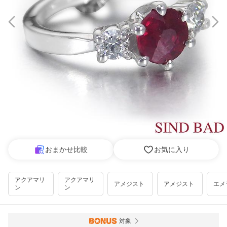
おまかせ比較
お気に入り
アクアマリ
アクアマリ
アメジスト
アメジスト
エメ
ン
ン
対象