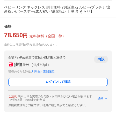
ベビーリング ネックレス 刻印無料 7月誕生石 ルビー/プラチナ/出
産祝い/バースデー/成人祝い /還暦祝い【 星凛-きらり】
価格
78,650
円
送料無料
（
全国一律
）
条件により送料が異なる場合があります。
全額PayPay残高で支払い&LINEと連携で
内訳
獲得
9
%
（
6,470
pt）
獲得のうち8.5%は
利用先・期間限定
ログインして確認
ご注意
表示よりも実際の付与数・付与率が少ない場合があります
詳細
（付与上限、未確定の付与等）
原則税抜価格が対象です。特典詳細は内訳でご確認ください。