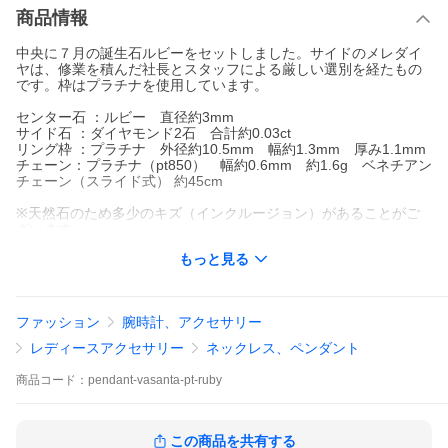
商品情報
中央に７月の誕生石ルビーをセットしました。サイドのメレダイ
ヤは、修業を積んだ社長とスタッフによる厳しい選別を経たもの
です。枠はプラチナを使用しています。
センター石 ：ルビー 直径約3mm
サイド石 ：ダイヤモンド2石 合計約0.03ct
リング枠 ：プラチナ 外径約10.5mm 幅約1.3mm 厚み1.1mm
チェーン：プラチナ（pt850） 幅約0.6mm 約1.6g ベネチアン
チェーン（スライド式） 約45cm
※天然石のため多少のキズ（インクルージョン）があることがご
ざいます。
※ご希望の刻印の他に、ロゴマーク「SBD」、ジュエリーのルー
もっと見る
ルにのっとりカラット数・金属の素材も刻印いたします。
※納期：お届けまで約2〜4週間
ファッション
腕時計、アクセサリー
※2週間以内のお届けにも対応させていただける場合があります。
早いお届けをご希望の方は、ぜひお問い合わせください。
レディースアクセサリー
ネックレス、ペンダント
【送料無料】【刻印無料】
商品
コード：
pendant-vasanta-pt-ruby
[7月][プラチナ]
◆ご不明な点がございましたら、お気軽にお問い合わせください
ませ。
この商品を共有する