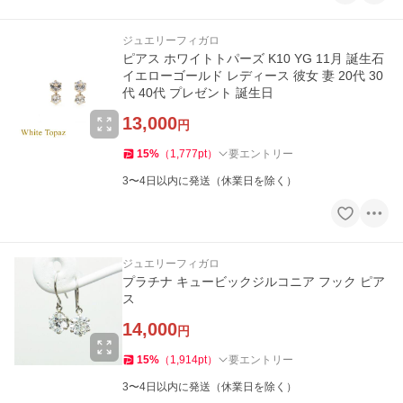
ジュエリーフィガロ
ピアス ホワイトトパーズ K10 YG 11月 誕生石
イエローゴールド レディース 彼女 妻 20代 30
代 40代 プレゼント 誕生日
13,000
円
15
%
（
1,777
pt
）
要エントリー
3〜4日以内に発送（休業日を除く）
ジュエリーフィガロ
プラチナ キュービックジルコニア フック ピア
ス
14,000
円
15
%
（
1,914
pt
）
要エントリー
3〜4日以内に発送（休業日を除く）