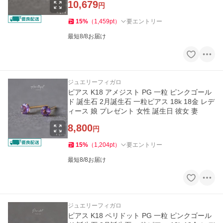
10,679
円
15
%
（
1,459
pt
）
要エントリー
最短8/8お届け
ジュエリーフィガロ
ピアス K18 アメジスト PG 一粒 ピンクゴール
ド 誕生石 2月誕生石 一粒ピアス 18k 18金 レデ
ィース 娘 プレゼント 女性 誕生日 彼女 妻
8,800
円
15
%
（
1,204
pt
）
要エントリー
最短8/8お届け
ジュエリーフィガロ
ピアス K18 ペリドット PG 一粒 ピンクゴール