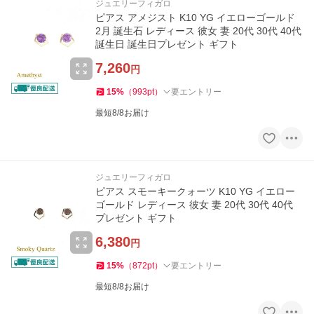
ジュエリーフィガロ
ピアス アメジスト K10 YG イエローゴールド
2月 誕生石 レディース 彼女 妻 20代 30代 40代
誕生日 誕生日プレゼント ギフト
7,260
円
15
%
（
993
pt
）
要エントリー
最短8/8お届け
ジュエリーフィガロ
ピアス スモーキークォーツ K10 YG イエロー
ゴールド レディース 彼女 妻 20代 30代 40代
プレゼント ギフト
6,380
円
15
%
（
872
pt
）
要エントリー
最短8/8お届け