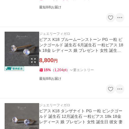
最短8/8お届け
ジュエリーフィガロ
ピアス K18 ブルームーンストーン PG 一粒 ピ
ンクゴールド 誕生石 6月誕生石 一粒ピアス 18
k 18金 レディース 娘 プレゼント 女性 誕生日
彼女 妻
8,800
円
15
%
（
1,204
pt
）
要エントリー
最短8/8お届け
ジュエリーフィガロ
ピアス K18 タンザナイト PG 一粒 ピンクゴー
ルド 誕生石 12月誕生石 一粒ピアス 18k 18金
レディース 娘 プレゼント 女性 誕生日 彼女 妻