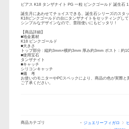
ピアス K18 タンザナイト PG 一粒 ピンクゴールド 誕生石 1
誕生月にあわせてチョイスできる、誕生石シリーズのスタ
K18ピンクゴールドの台にタンザナイトをセッティングし
シンプルなデザインなので、普段使いにもピッタリ！
【商品詳細】
■地金素材
K18 ピンクゴールド
■大きさ
トップ部分 : 縦約3mm×横約3mm 厚み約3mm ポスト：約1
■使用宝石
タンザナイト
■キャッチ
シリコンキャッチ
■備 考
お使いのモニターやPCスペックにより、商品の色が実際と
ご了承ください。
商品
カテゴリ
ジュエリーフィガロ