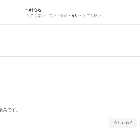
つけ心地
とても悪い
・
悪い
・
普通
・
良い
・
とても良い
最高です。
いいね
0