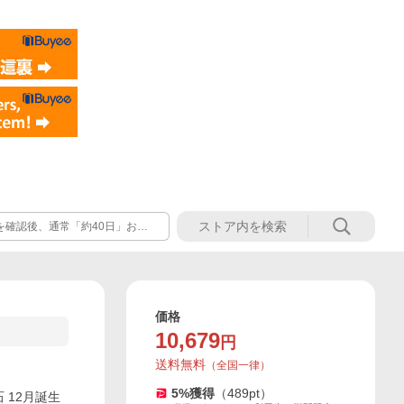
を確認後、通常「約40日」お時
後は工房の長期休業を挟みますゆ
す。
価格
10,679
円
送料無料
（
全国一律
）
5
%獲得
（
489
pt）
 12月誕生