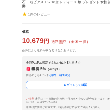
石 一粒ピアス 18k 18金 レディース 娘 プレゼント 女性
妻
1
件のレビュー
価格
10,679
円
送料無料
（
全国一律
）
条件により送料が異なる場合があります。
全額PayPay残高で支払い&LINEと連携で
獲得
5
%
（
489
pt）
獲得のうち4.5%は
利用先・期間限定
ログインして確認
ご注意
表示よりも実際の付与数・付与率が少ない場合があります（
与上限、未確定の付与等）
原則税抜価格が対象です。特典詳細は内訳でご確認ください。