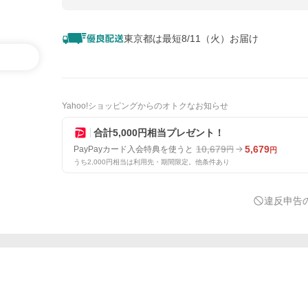
東京都は最短8/11（火）お届け
Yahoo!ショッピングからのオトクなお知らせ
合計5,000円相当プレゼント！
10,679
5,679
PayPayカード入会特典を使うと
円
円
うち2,000円相当は利用先・期間限定。他条件あり
違反申告