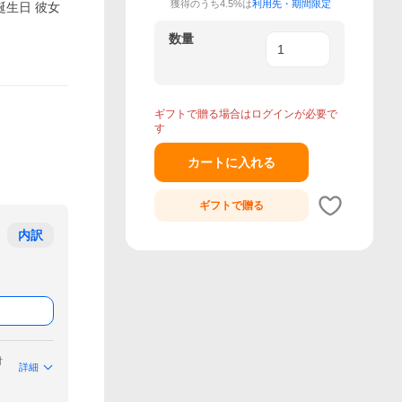
獲得のうち4.5%は
利用先・期間限定
 誕生日 彼女
数量
ギフトで贈る場合はログインが必要で
す
カートに入れる
ギフトで
贈る
内訳
付
詳細