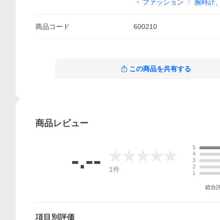
ファッション
腕時計
商品
コード
600210
この商品を共有する
商品
レビュー
5
-.--
4
3
2
1
件
1
総合
項目別評価