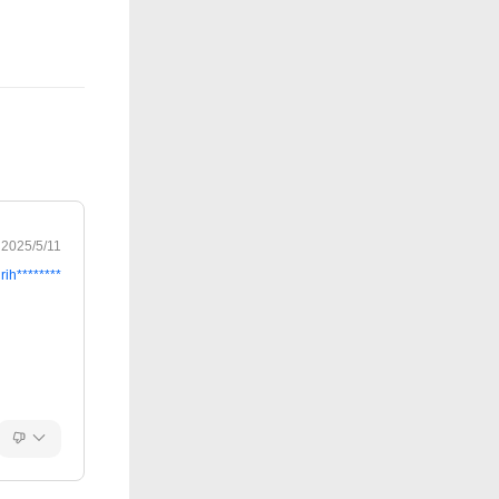
2025/5/11
rih********