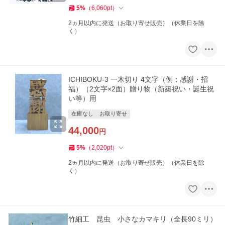
5
%
（
6,060
pt
）
2ヵ月以内に発送（お取り寄せ販売）（休業日を除
く）
ICHIBOKU-3 一木切り 4文字（例；感謝・招
福）（2文字×2面）贈り物（新築祝い・誕生祝
い等）用
在庫なし
お取り寄せ
44,000
円
5
%
（
2,020
pt
）
2ヵ月以内に発送（お取り寄せ販売）（休業日を除
く）
竹細工 昆虫 小さなカマキリ（全長90ミリ）