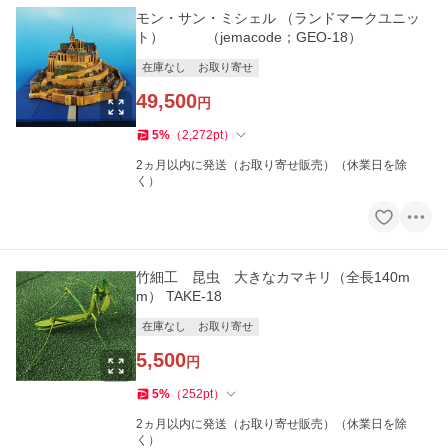
モン・サン・ミシェル （ランドマークユニッ
ト） （jemacode；GEO-18）
在庫なし
お取り寄せ
49,500
円
5
%
（
2,272
pt
）
2ヵ月以内に発送（お取り寄せ販売）（休業日を除
く）
竹細工 昆虫 大きなカマキリ（全長140m
m） TAKE-18
在庫なし
お取り寄せ
5,500
円
5
%
（
252
pt
）
2ヵ月以内に発送（お取り寄せ販売）（休業日を除
く）