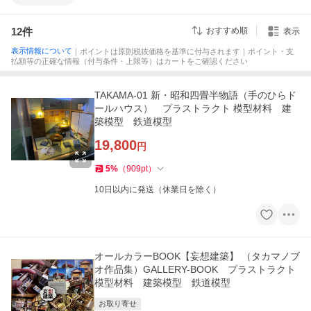
12
件
おすすめ順
表示
表示情報について
｜ポイントは原則税抜価格を基準に付与されます｜ポイント・支
払額等の正確な情報（付与条件・上限等）はカートをご確認ください
TAKAMA-01 新・昭和四畳半物語（手のひらド
ールハウス） プラストラクト 模型材料 建
築模型 鉄道模型
19,800
円
5
%
（
909
pt
）
10日以内に発送（休業日を除く）
オールカラーBOOK【妄想建築】 （タカマノブ
オ作品集）GALLERY-BOOK プラストラクト
模型材料 建築模型 鉄道模型
お取り寄せ