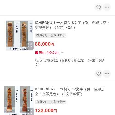
ICHIBOKU-1 一木切り 8文字（例；色即是空・
空即是色）（4文字×2面）
在庫なし
お取り寄せ
88,000
円
5
%
（
4,040
pt
）
2ヵ月以内に発送（お取り寄せ販売）（休業日を除
く）
ICHIBOKU-2 一木切り 12文字（例；色即是
空・空即是色）（6文字×2面）
在庫なし
お取り寄せ
132,000
円