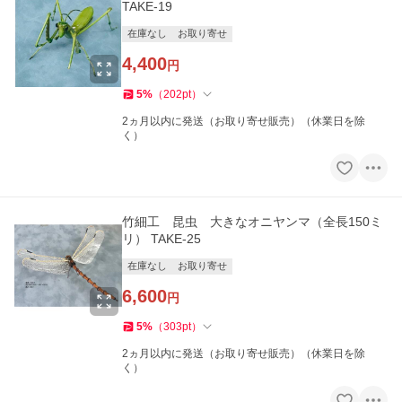
TAKE-19
在庫なし
お取り寄せ
4,400
円
5
%
（
202
pt
）
2ヵ月以内に発送（お取り寄せ販売）（休業日を除
く）
竹細工 昆虫 大きなオニヤンマ（全長150ミ
リ） TAKE-25
在庫なし
お取り寄せ
6,600
円
5
%
（
303
pt
）
2ヵ月以内に発送（お取り寄せ販売）（休業日を除
く）