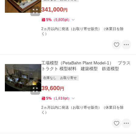
341,000
円
5
%
（
9,805
pt
）
2ヵ月以内に発送（お取り寄せ販売）（休業日を除
く）
工場模型（PetaBahn Plant Model-1） プラス
トラクト 模型材料 建築模型 鉄道模型
在庫なし
お取り寄せ
39,600
円
5
%
（
1,818
pt
）
2ヵ月以内に発送（お取り寄せ販売）（休業日を除
く）