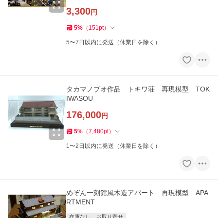
3,300
円
5
%
（
151
pt
）
5〜7日以内に発送（休業日を除く）
タカマノブオ作品 トキワ荘 再現模型 TOK
IWASOU
176,000
円
5
%
（
7,480
pt
）
1〜2日以内に発送（休業日を除く）
めぞん一刻館風木造アパート 再現模型 APA
RTMENT
在庫なし
お取り寄せ