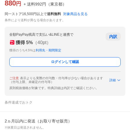
880
円
+ 送料
992
円
（
東京都
）
同一ストア16,500円以上で
送料無料
対象商品を見る
条件により送料が異なる場合があります。
全額PayPay残高で支払い&LINEと連携で
内訳
獲得
5
%
（
40
pt）
獲得のうち4.5%は
利用先・期間限定
ログインして確認
ご注意
表示よりも実際の付与数・付与率が少ない場合があります
詳細
（付与上限、未確定の付与等）
原則税抜価格が対象です。特典詳細は内訳でご確認ください。
条件達成でおトク
2ヵ月以内に発送（お取り寄せ販売）
※休業日は発送されません。