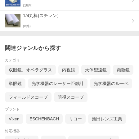
(
16
件)
1/4丸棒(スチレン）
(
8
件)
関連ジャンルから探す
カテゴリ
双眼鏡、オペラグラス
内視鏡
天体望遠鏡
顕微鏡
単眼鏡
光学機器のレーザー距離計
光学機器のルーペ
フィールドスコープ
暗視スコープ
ブランド
Vixen
ESCHENBACH
リコー
池田レンズ工業
対応機器