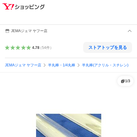
JEMAジェマ ヤフー店
ストアトップを見る
4.78
（
54
件
）
JEMAジェマ ヤフー店
半丸棒・1/4丸棒
半丸棒(アクリル・スチレン)
1
/
3