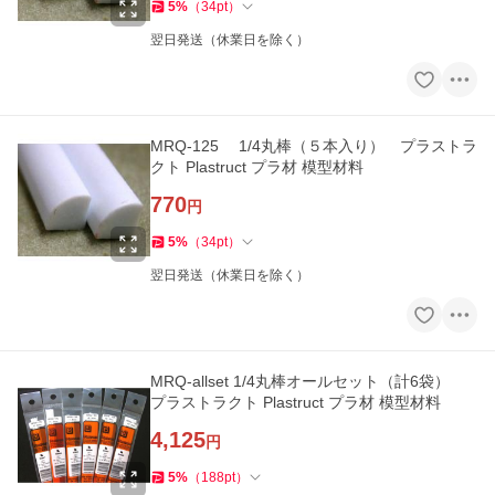
5
%
（
34
pt
）
翌日発送（休業日を除く）
MRQ-125 1/4丸棒（５本入り） プラストラ
クト Plastruct プラ材 模型材料
770
円
5
%
（
34
pt
）
翌日発送（休業日を除く）
MRQ-allset 1/4丸棒オールセット（計6袋）
プラストラクト Plastruct プラ材 模型材料
4,125
円
5
%
（
188
pt
）