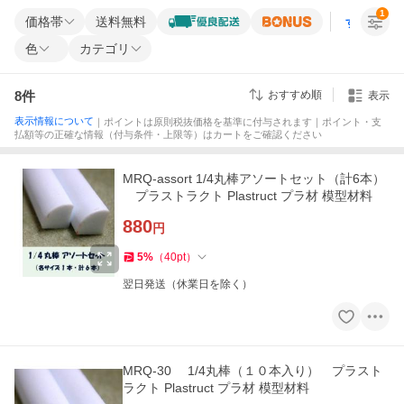
1
価格帯
送料無料
すべての条
色
カテゴリ
8
件
おすすめ順
表示
表示情報について
｜ポイントは原則税抜価格を基準に付与されます｜ポイント・支
払額等の正確な情報（付与条件・上限等）はカートをご確認ください
MRQ-assort 1/4丸棒アソートセット（計6本）
プラストラクト Plastruct プラ材 模型材料
880
円
5
%
（
40
pt
）
翌日発送（休業日を除く）
MRQ-30 1/4丸棒（１０本入り） プラスト
ラクト Plastruct プラ材 模型材料