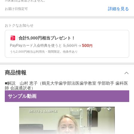
※休業日は発送されません。
詳細を見る
お届け日指定可
おトクなお知らせ
合計5,000円相当プレゼント！
5,500
500
PayPayカード入会特典を使うと
円
円
うち2,000円相当は利用先・期間限定。他条件あり
商品情報
■解説 山村 恵子（鶴見大学歯学部法医歯学教室 学部助手 歯科医
師 会議通訳者）
サンプル動画