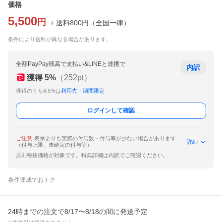
価格
5,500
円
+ 送料
800
円
（
全国一律
）
条件により送料が異なる場合があります。
全額PayPay残高で支払い&LINEと連携で
内訳
獲得
5
%
（
252
pt）
獲得のうち4.5%は
利用先・期間限定
ログインして確認
ご注意
表示よりも実際の付与数・付与率が少ない場合があります
詳細
（付与上限、未確定の付与等）
原則税抜価格が対象です。特典詳細は内訳でご確認ください。
条件達成でおトク
24時までの注文で8/17〜8/18の間に発送予定