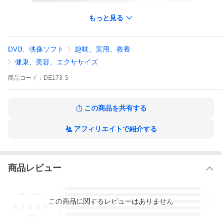
もっと見る
DVD、映像ソフト
趣味、実用、教養
視聴ページへ(外部サイト)
健康、美容、エクササイズ
収録内容
商品
コード：
DE173-S
日本政府は2020年に4,000万人の年間外国人の来日数を目標と
しており、2018年も3,119万人という数が記録されています。
一方、世界に誇れるはずの日本歯科水準は、世界の方々に全く
この商品を共有する
知られていないといっても過言ではありません。原因の一つと
して言語の壁は大きいのではないかと思います。
アフィリエイトで紹介する
その言語の壁を取り払い、日本の歯科技術をまずは身近にいる
外国人患者の皆様のために役立てて頂くべく、このDVDでは基
本的な医療面接から検査・診断、そして処置の場面を実際の外
国の方との英語でのやり取りと解説を交えながらご覧いただけ
商品レビュー
ます。基本的な歯科英語と表現を身につけることで、英語での
診療は難しいものではなくなります。
-.--
5
ぜひ、実際に外国人患者さんの来院の際に、参考にして頂ける
4
と幸いです。
この
商品
に関するレビューはありません
3
2
1
-
件