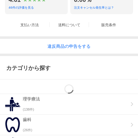
1から英語を勉強する時間はない…でも、突然予約が入
ると対応に困ってしまう…
46
件の評価を見る
注文キャンセル発生率とは？
そんなお悩みを解決する、今までありそうでなかった、
英語での歯科診療方法についてのDVDが登場です！
支払い方法
送料について
販売条件
■
イントロダクション
■
英語による診療の流れ
違反
商品の
申告をする
・模範例（日本語字幕付き）
・失敗例
■
テーマ１「挨拶・自己紹介〜どうなさいましたか」
カテゴリから探す
■
テーマ２「痛みに関する問診」
■
テーマ３「検査・診断・処置」
■
テーマ１〜３「まとめ」
理学療法
■
処置後の流れの解説
(
138
件)
■
総括
歯科
■
英語による診療の流れ 復習
・模範例（英語字幕付き）
(
26
件)
＊テーマ１、テーマ２、テーマ３は字幕なしと英語字幕付きと