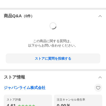
◆◇◆購入特典◆◇◆
診療に役立つ用語・文例集（PDF 計6ページ）
商品Q&A
弊社通販サイト内の
「特典ダウンロードセンター」
より資
（
0
件）
料（PDF）をダウンロードできます。
※商品記載のパスワードを入力後、手順に沿ってダウンロー
ドしてください。
この
商品
に関する質問は、
以下からお問い合わせください。
ストアに質問を投稿する
ストア情報
ジャパンライム株式会社
ストア評価
注文キャンセル発生率
4.61
0.00％