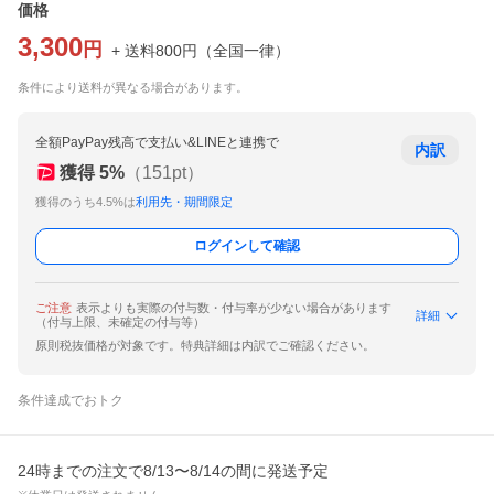
価格
3,300
円
+ 送料
800
円
（
全国一律
）
条件により送料が異なる場合があります。
全額PayPay残高で支払い&LINEと連携で
内訳
獲得
5
%
（
151
pt）
獲得のうち4.5%は
利用先・期間限定
ログインして確認
ご注意
表示よりも実際の付与数・付与率が少ない場合があります
詳細
（付与上限、未確定の付与等）
原則税抜価格が対象です。特典詳細は内訳でご確認ください。
条件達成でおトク
24時までの注文で8/13〜8/14の間に発送予定