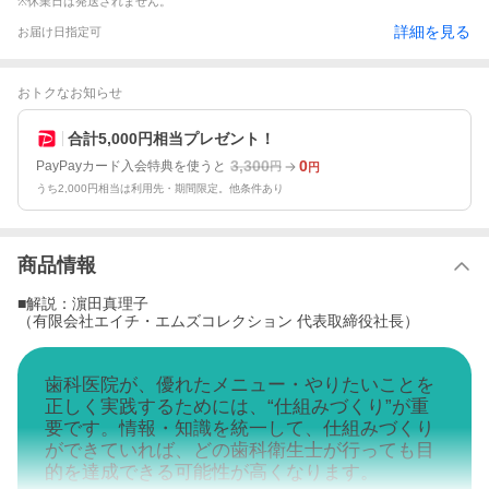
※休業日は発送されません。
詳細を見る
お届け日指定可
おトクなお知らせ
合計5,000円相当プレゼント！
3,300
0
PayPayカード入会特典を使うと
円
円
うち2,000円相当は利用先・期間限定。他条件あり
商品情報
■解説：濵田真理子
（有限会社エイチ・エムズコレクション 代表取締役社長）
歯科医院が、優れたメニュー・やりたいことを
正しく実践するためには、“仕組みづくり”が重
要です。情報・知識を統一して、仕組みづくり
ができていれば、どの歯科衛生士が行っても目
的を達成できる可能性が高くなります。