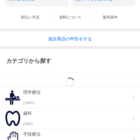
支払い方法
送料について
販売条件
違反
商品の
申告をする
カテゴリから探す
理学療法
(
138
件)
歯科
(
26
件)
手技療法