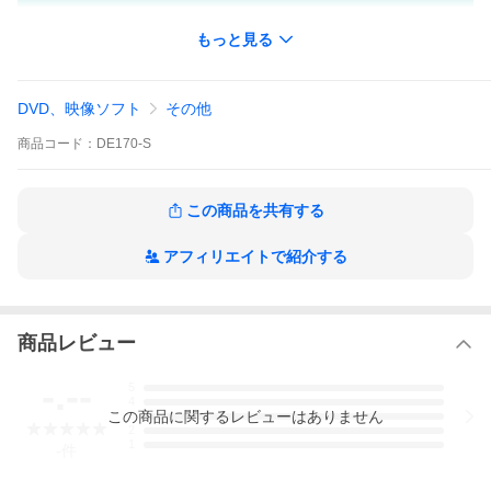
このDVDでは、仕組みのための７つの取組み
もっと見る
と、衛生士分野の売上を上げる方法論を解説し
ます。これらの取り組みによって、どのような
メリットがあるのかを明示しておりますので、
DVD、映像ソフト
その他
スタッフの意識向上にもつながります。
商品
コード：
DE170-S
何度も繰り返しDVDをみて、日々の業務に活か
していただければと思います。
この商品を共有する
アフィリエイトで紹介する
DE170-S 予防歯科の仕組みづくり＆売上の方程式（33分）
■はじめに
■予防歯科の仕組みづくり
商品レビュー
■定期来院の患者が増えるメリット
-.--
5
4
■衛生士分野の売上を上げる方法論
この
商品
に関するレビューはありません
3
2
■リピート３つの要素
1
-
件
■おわりに