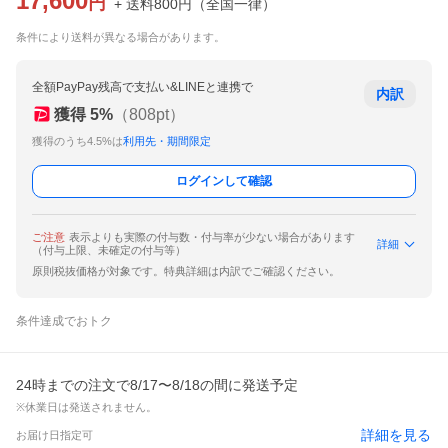
17,600
円
+ 送料
800
円
（
全国一律
）
条件により送料が異なる場合があります。
全額PayPay残高で支払い&LINEと連携で
内訳
獲得
5
%
（
808
pt）
獲得のうち4.5%は
利用先・期間限定
ログインして確認
ご注意
表示よりも実際の付与数・付与率が少ない場合があります
詳細
（付与上限、未確定の付与等）
原則税抜価格が対象です。特典詳細は内訳でご確認ください。
条件達成でおトク
24時までの注文で8/17〜8/18の間に発送予定
※休業日は発送されません。
詳細を見る
お届け日指定可