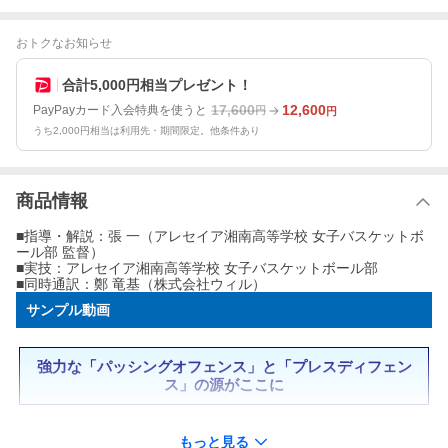
おトクなお知らせ
合計5,000円相当プレゼント！
17,600
12,600
PayPayカード入会特典を使うと
円
円
うち2,000円相当は利用先・期間限定。他条件あり
商品情報
■指導・解説：張 一（アレセイア湘南高等学校 女子バスケットボ
ール部 監督）
■実技：アレセイア湘南高等学校 女子バスケットボール部
■同時通訳：鄭 竜基（株式会社ウィル）
サンプル動画
強力な「パッシングオフェンス」と「プレスディフェン
ス」の源がここに
2019年関東新人大会を僅か7人のメンバーで制したアレセイア
湘南高校。
もっと見る