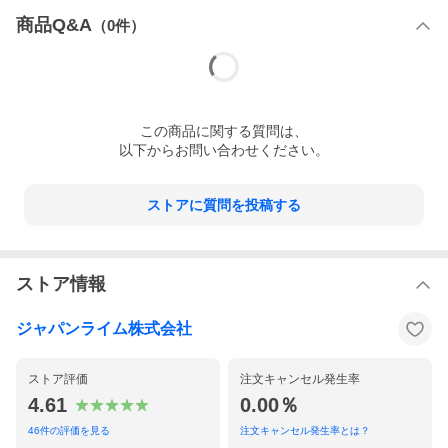
商品Q&A
（
0
件）
視聴ページへ(外部サイト)
この
商品
に関する質問は、
以下からお問い合わせください。
ストアに質問を投稿する
視聴ページへ(外部サイト)
ストア情報
収録内容
ジャパンライム株式会社
こだわり抜いたファンダメンタルで実戦的なスキルが身
に付く
ストア評価
注文キャンセル発生率
4.61
0.00％
46
件の評価を見る
注文キャンセル発生率とは？