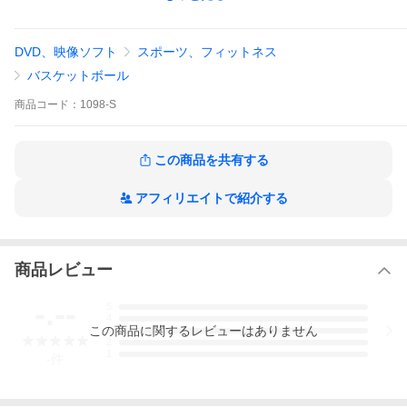
そのバスケットボールの特徴は、「パッシングオフェンス」と
「プレスディフェンス」です。ここでは、そのプレーの土台で
DVD、映像ソフト
スポーツ、フィットネス
ある「ファンダメンタル」をオフェンスとディフェンスに分け
て紹介します。
バスケットボール
ドリブル、パス、ブレイク、ディフェンス、
全てのメニューに
商品
コード：
1098-S
おいて「強さ」と「スピード」が求められます。
こうした練習
を積み重ねていくことで、試合で活かせるプレーや判断力を養
うことができます。
この商品を共有する
日々の練習の質を高めるため、実戦力を向上させるためのヒン
トが詰まった本作品は、カテゴリーを問わず多くの指導者にオ
ススメです。
アフィリエイトで紹介する
まずはアレセイア湘南の特徴を、練習試合の映像でご覧いただ
き、本作で紹介するファンダメンタルの効果をイメージしてい
ただければと思います。
商品レビュー
-.--
5
4
この
商品
に関するレビューはありません
3
2
1
-
件