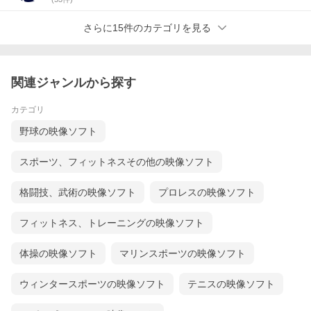
視聴ページへ(外部サイト)
さらに15件のカテゴリを見る
1098-1 パッシングオフェンス＋ブレイク
ここでは、アレセイア湘南の特徴のひとつである「パッシング
オフェンス・ブレイク」に繋がるファンダメンタルを紹介しま
す。 パスやドリブルの一つひとつの強さ、スピードにこだわる
関連ジャンルから探す
と共に、速い判断を求められる状況をつくることで、試合で活
きるスキルを身に付けていきます。
カテゴリ
野球の映像ソフト
1098-2 プレスディフェンス＋トラップディフェンス
スポーツ、フィットネスその他の映像ソフト
アレセイア湘南の武器のひとつ「プレスディフェンス」をつく
り上げるためのファンダメンタルを紹介します。 ステップやプ
格闘技、武術の映像ソフト
プロレスの映像ソフト
レスのタイミングを徹底的に突き詰めて、良い動き良い判断を
できる力を養っていきます。 個人の能力を高めるとともに、チ
ームとして継続してプレッシャーを掛けるディフェンスを構築
フィットネス、トレーニングの映像ソフト
していきます。
体操の映像ソフト
マリンスポーツの映像ソフト
2020.4
ウィンタースポーツの映像ソフト
テニスの映像ソフト