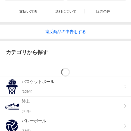
張監督は、一つひとつのプレイに「力強さ」を求めます。パワ
ーキャッチ、パワーパス、パワードリブルなど、「パワー」と
いう言葉をつけて強調しています。
支払い方法
送料について
販売条件
「力強いプレイ」を指導するにあたり、張監督が何度も何度も
声をかけて意識させているのが
【重心】
です。その基本は「重
心を落とした低い姿勢」。つまり身体のバランスを安定させる
違反
商品の
申告をする
ことです。不安定な姿勢で行うプレイは、ミスの原因になりま
す。
しかし、様々な動きを伴うバスケでバランスを保ち続けること
カテゴリから探す
は簡単なことではありません。張監督は、そのために「足（ス
テップ）を使う」ことの重要性を伝えています。
作品内の
足を使って重心を移動させ、バランスを整える
ことを
伝える指導の一部をご覧ください。
バスケットボール
(
105
件)
陸上
(
85
件)
バレーボール
(
53
件)