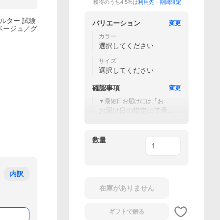
獲得のうち4.5%は
利用先・期間限定
ィルター 試験
バリエーション
変更
 ベージュ／グ
カラー
選択してください
サイズ
選択してください
確認事項
変更
▼最短日お届けには「お届
け日の指定」が必要です。
お届け日の指定に了承す
る。
数量
内訳
在庫がありません
ギフトで
贈る