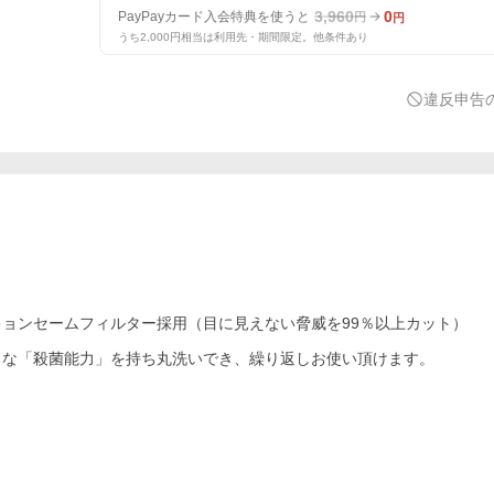
3,960
0
PayPayカード入会特典を使うと
円
円
うち2,000円相当は利用先・期間限定。他条件あり
違反申告
ョンセームフィルター採用（目に見えない脅威を99％以上カット）
力な「殺菌能力」を持ち丸洗いでき、繰り返しお使い頂けます。