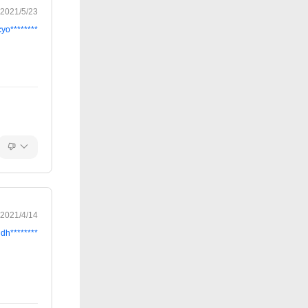
2021/5/23
cyo********
2021/4/14
dh********