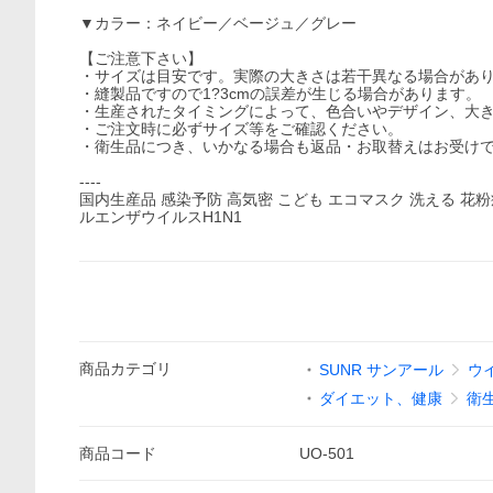
▼カラー：ネイビー／ベージュ／グレー
【ご注意下さい】
・サイズは目安です。実際の大きさは若干異なる場合があ
・縫製品ですので1?3cmの誤差が生じる場合があります。
・生産されたタイミングによって、色合いやデザイン、大
・ご注文時に必ずサイズ等をご確認ください。
・衛生品につき、いかなる場合も返品・お取替えはお受け
----
国内生産品 感染予防 高気密 こども エコマスク 洗える 花粉
ルエンザウイルスH1N1
商品
カテゴリ
SUNR サンアール
ウ
ダイエット、健康
衛
商品
コード
UO-501