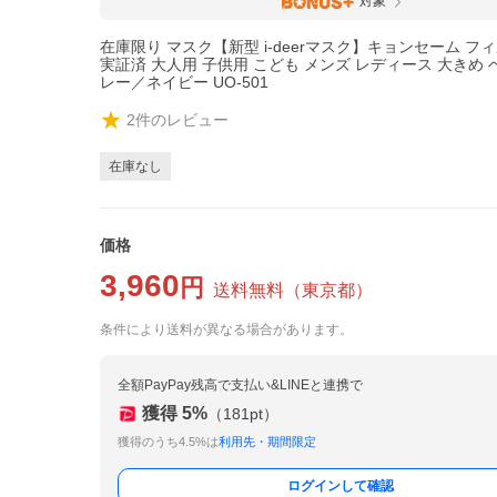
対象
在庫限り マスク【新型 i-deerマスク】キョンセーム フ
実証済 大人用 子供用 こども メンズ レディース 大きめ
レー／ネイビー UO-501
2
件のレビュー
在庫なし
価格
3,960
円
送料無料
（
東京都
）
条件により送料が異なる場合があります。
全額PayPay残高で支払い&LINEと連携で
獲得
5
%
（
181
pt）
獲得のうち4.5%は
利用先・期間限定
ログインして確認