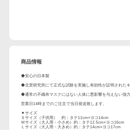
商品情報
◆安心の日本製
◆北里研究所にて正式な試験を実施し有効性が証明されたキ
◆通常の不織布マスクにはない人体に悪影響を与えない強
営業日14時までのご注文で当日発送致します。
▼サイズ
Ｓサイズ（子供用） 約：タテ11cm×ヨコ14cm
Ｍサイズ（大人用・小さめ）約：タテ12.5cm×ヨコ16cm
Ｌサイズ（大人用・大きめ）約：タテ14cm×ヨコ17cm