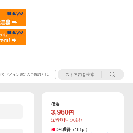
ダやドメイン設定のご確認をお願
価格
3,960
円
送料無料
（
東京都
）
5
%獲得
（
181
pt）