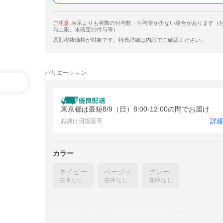
ご注意
表示よりも実際の付与数・付与率が少ない場合があります（
与上限、未確定の付与等）
原則税抜価格が対象です。特典詳細は内訳でご確認ください。
バリエーション
東京都は最短8/9（日）8:00-12:00の間でお届け
詳
お届け日指定可
カラー
ネイビー
ベージュ
グレー
在庫なし
在庫なし
在庫なし