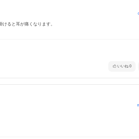
けると耳が痛くなります。

いいね
0
n