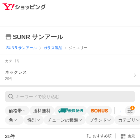
SUNR サンアール
SUNR サンアール
ガラス製品
ジュエリー
カテゴリ
ネックレス
29
件
1
価格帯
送料無料
すべての条
色
性別
チェーンの種類
ブランド
カテゴリ
31
件
おすすめ順
表示