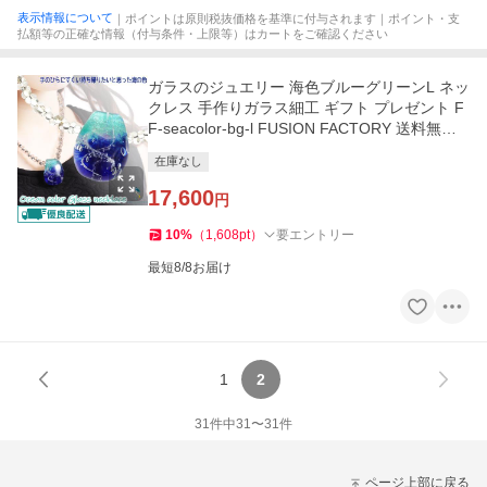
表示情報について
｜ポイントは原則税抜価格を基準に付与されます｜ポイント・支
払額等の正確な情報（付与条件・上限等）はカートをご確認ください
ガラスのジュエリー 海色ブルーグリーンL ネッ
クレス 手作りガラス細工 ギフト プレゼント F
F-seacolor-bg-l FUSION FACTORY 送料無料
花以外 誕生日
在庫なし
17,600
円
10
%
（
1,608
pt
）
要エントリー
最短8/8お届け
1
2
31
件中
31
〜
31
件
ページ上部に戻る