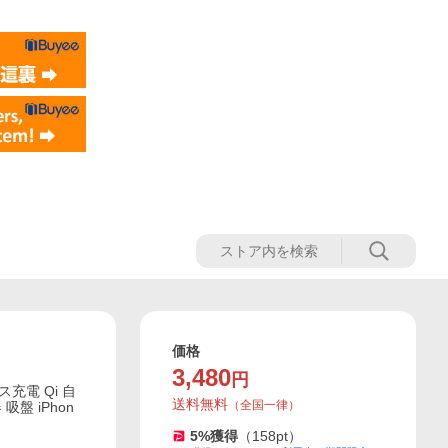
価格
3,480
円
充電 Qi 自
送料無料
（
全国一律
）
盤 iPhon
5
%獲得
（
158
pt）