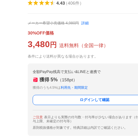
4.43
（
406
件
）
メーカー希望小売価格
4,980
円
詳細
30%OFF価格
3,480
円
送料無料
（
全国一律
）
条件により送料が異なる場合があります。
全額PayPay残高で支払い&LINEと連携で
獲得
5
%
（
158
pt）
獲得のうち4.5%は
利用先・期間限定
ログインして確認
ご注意
表示よりも実際の付与数・付与率が少ない場合があります（
与上限、未確定の付与等）
原則税抜価格が対象です。特典詳細は内訳でご確認ください。