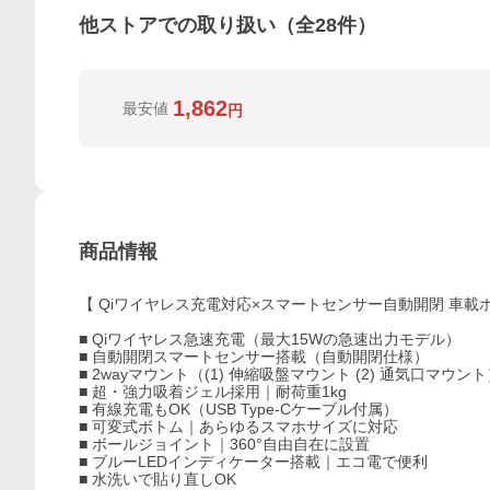
他ストアでの取り扱い（全
28
件）
1,862
最安値
円
商品情報
【 Qiワイヤレス充電対応×スマートセンサー自動開閉 車載
■ Qiワイヤレス急速充電（最大15Wの急速出力モデル）
■ 自動開閉スマートセンサー搭載（自動開閉仕様）
■ 2wayマウント（(1) 伸縮吸盤マウント (2) 通気口マウン
■ 超・強力吸着ジェル採用｜耐荷重1kg
■ 有線充電もOK（USB Type-Cケーブル付属）
■ 可変式ボトム｜あらゆるスマホサイズに対応
■ ボールジョイント｜360°自由自在に設置
■ ブルーLEDインディケーター搭載｜エコ電で便利
■ 水洗いで貼り直しOK