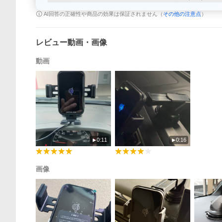
AI回答の正確性や商品の効果は保証されません（
その他の注意点
）
レビュー動画・画像
動画
0:11
0:16
画像