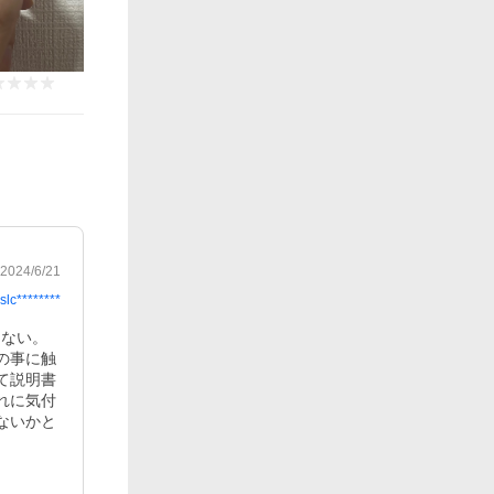
2024/6/21
slc********
はない。
の事に触
て説明書
れに気付
ないかと