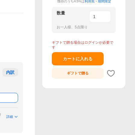
獲得のうち4.5%は
利用先・期間限定
数量
お一人様、5点限り
ギフトで贈る場合はログインが必要で
す
カートに入れる
内訳
ギフトで
贈る
付
詳細