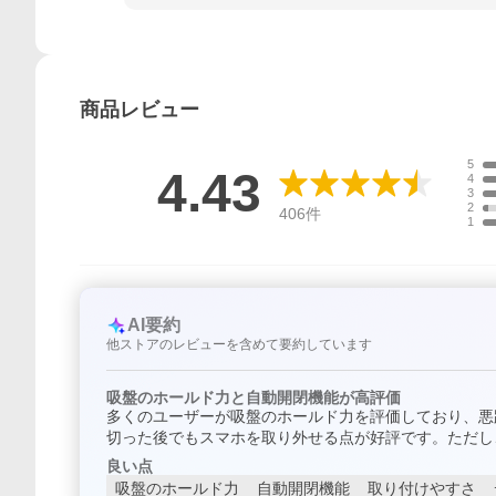
商品
レビュー
5
4.43
4
3
2
406
件
1
AI要約
他ストアのレビューを含めて要約しています
吸盤のホールド力と自動開閉機能が高評価
多くのユーザーが吸盤のホールド力を評価しており、悪
切った後でもスマホを取り外せる点が好評です。ただし
良い点
吸盤のホールド力
自動開閉機能
取り付けやすさ