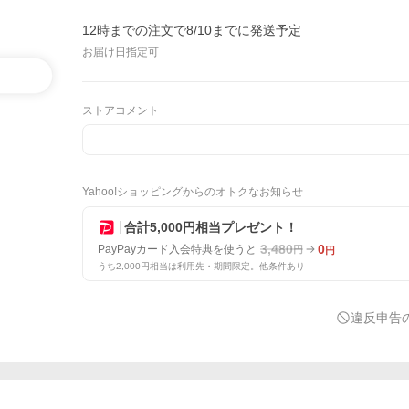
12時までの注文で8/10までに発送予定
お届け日指定可
ストアコメント
Yahoo!ショッピングからのオトクなお知らせ
合計5,000円相当プレゼント！
3,480
0
PayPayカード入会特典を使うと
円
円
うち2,000円相当は利用先・期間限定。他条件あり
違反申告