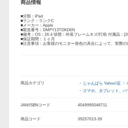
商品情報
■分類：iPad
■ランク：ランクC
■メーカー：Apple
■製造番号：DMPY13TDKD6N
■備考：OS：26.4 状態：外装フレームキズ/打痕 付属品：[2
■保証期間：１ヶ月
■注意事項：お客様のモニター発色の具合によって、実際の
商品
カテゴリ
じゃんぱら Yahoo!店
スマホ、タブレット、パ
JAN/ISBNコード
4549995048711
商品
コード
39257013-39