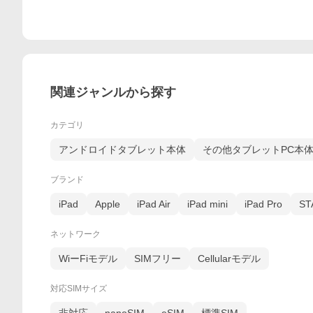
関連ジャンルから探す
カテゴリ
アンドロイドタブレット本体
その他タブレットPC本
ブランド
iPad
Apple
iPad Air
iPad mini
iPad Pro
S
ネットワーク
WiーFiモデル
SIMフリー
Cellularモデル
対応SIMサイズ