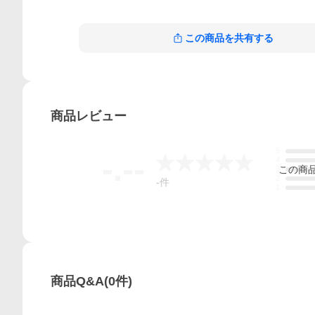
この商品を共有する
商品
レビュー
5
-.--
4
この
商
3
2
-
件
1
商品Q&A
(
0
件)