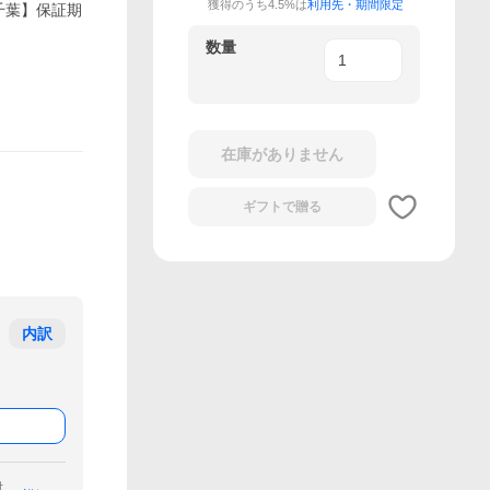
獲得のうち4.5%は
利用先・期間限定
A【千葉】保証期
数量
在庫がありません
ギフトで
贈る
内訳
付