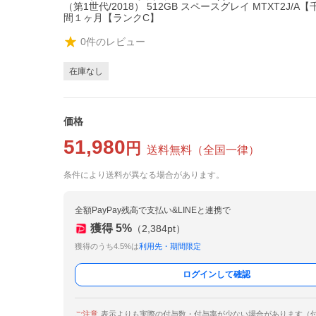
（第1世代/2018） 512GB スペースグレイ MTXT2J/
間１ヶ月【ランクC】
0
件のレビュー
在庫なし
価格
51,980
円
送料無料
（
全国一律
）
条件により送料が異なる場合があります。
全額PayPay残高で支払い&LINEと連携で
獲得
5
%
（
2,384
pt）
獲得のうち4.5%は
利用先・期間限定
ログインして確認
ご注意
表示よりも実際の付与数・付与率が少ない場合があります（