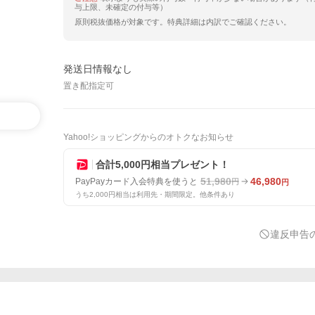
与上限、未確定の付与等）
原則税抜価格が対象です。特典詳細は内訳でご確認ください。
発送日情報なし
置き配指定可
Yahoo!ショッピングからのオトクなお知らせ
合計5,000円相当プレゼント！
51,980
46,980
PayPayカード入会特典を使うと
円
円
うち2,000円相当は利用先・期間限定。他条件あり
違反申告