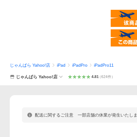
じゃんぱら Yahoo!店
iPad
iPadPro
iPadPro11
じゃんぱら Yahoo!店
4.81
（
624
件
）
配送に関するご注意 一部店舗の休業が発生いたし