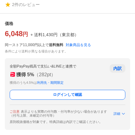
2
件のレビュー
価格
6,048
円
+ 送料
1,430
円
（
東京都
）
同一ストア11,000円以上で
送料無料
対象商品を見る
条件により送料が異なる場合があります。
全額PayPay残高で支払い&LINEと連携で
内訳
獲得
5
%
（
282
pt）
獲得のうち4.5%は
利用先・期間限定
ログインして確認
ご注意
表示よりも実際の付与数・付与率が少ない場合があります
詳細
（付与上限、未確定の付与等）
原則税抜価格が対象です。特典詳細は内訳でご確認ください。