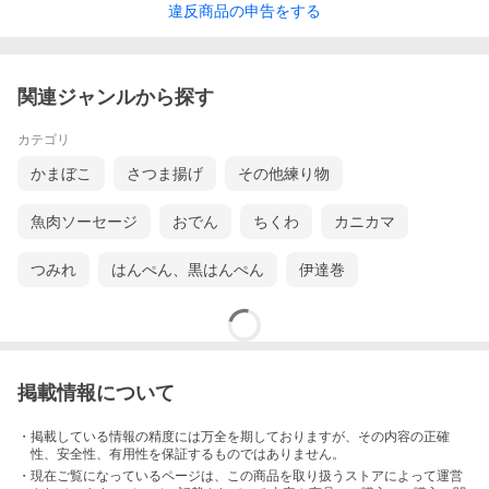
違反
商品の
申告をする
関連ジャンルから探す
カテゴリ
かまぼこ
さつま揚げ
その他練り物
魚肉ソーセージ
おでん
ちくわ
カニカマ
つみれ
はんぺん、黒はんぺん
伊達巻
掲載情報について
・掲載している情報の精度には万全を期しておりますが、その内容の正確
性、安全性、有用性を保証するものではありません。
・現在ご覧になっているページは、この
商品
を取り扱うストアによって運営