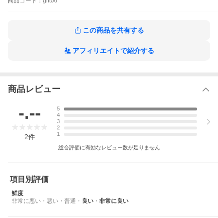
商品
コード：
gift06
この商品を共有する
アフィリエイトで紹介する
商品レビュー
-.--
5
4
3
2
1
2
件
総合評価に有効なレビュー数が足りません
項目別評価
鮮度
非常に悪い
・
悪い
・
普通
・
良い
・
非常に良い