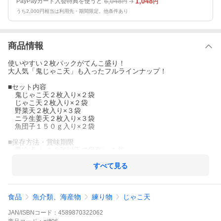
6,048
1,048
PayPayカード入会特典を使うと
円
円
うち2,000円相当は利用先・期間限定。他条件あり
商品情報
使いやすい２枚パックがてんこ盛り！
大人気「鬼じゃこ天」も入ったフルラインナップ！
■セット内容
鬼じゃこ天２枚入り×２袋
じゃこ天２枚入り×２袋
野菜天２枚入り×３袋
ニラ生姜天２枚入り×３袋
魚団子１５０ｇ入り×２袋
■保存方法・賞味期限
要冷凍（−１８℃以下で保存） １年
■製造者
すべて見る
宇和島練り物工房みよし
〒798-0044 愛媛県宇和島市野川甲1207-3
TEL 0895-24-1443
食品
魚介類、海産物
練り物
じゃこ天
JAN/ISBNコード：
4589870322062