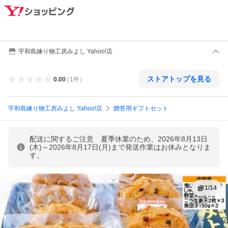
宇和島練り物工房みよし Yahoo!店
ストアトップを見る
0.00
（
1
件
）
宇和島練り物工房みよし Yahoo!店
贈答用ギフトセット
配送に関するご注意 夏季休業のため、2026年8月13日
(木)～2026年8月17日(月)まで発送作業はお休みとなりま
す。
1
/
14