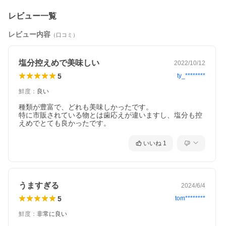
レビュー一覧
レビュー内容
（口コミ）
塩分控えめで美味しい
2022/10/12
5
ty_********
鮮度
：
良い
種類が豊富で、どれも美味しかったです。

特に市販されている物とは歯応えが違いますし、塩分も控
えめでとても良かったです。
いいね
1
うますぎる
2024/6/4
5
tom********
鮮度
：
非常に良い