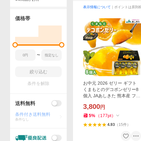
表示情報について
｜ポイントは原則
価格帯
〜
絞り込む
お中元 2026 ゼリー ギフト
条件を解除
くまもとのデコポンゼリー8
個入 JAあしきた 熊本産 フル
ーツ 果物 ギフト 贈答用 送料
送料無料
3,800
円
無料 御祝 お祝 内祝い お返し
条件付き送料無料
5
%
（
177
pt
）
条件なし
4.93
（
15
件
）