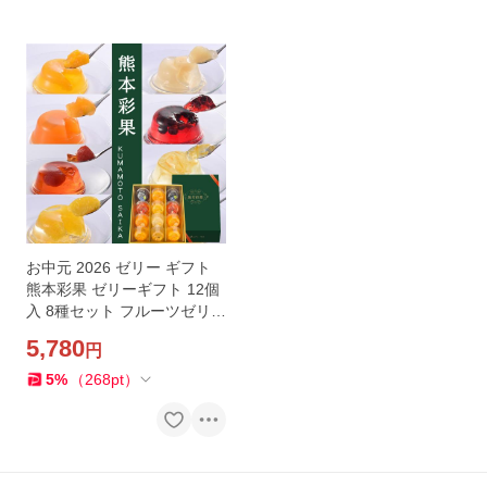
お中元 2026 ゼリー ギフト
熊本彩果 ゼリーギフト 12個
入 8種セット フルーツゼリー
熊本県産果物 フルーツ 贈答
5,780
円
用 内祝い お返し ギフトセッ
ト
5
%
（
268
pt
）