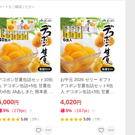
カートをご確認ください
デコポン甘夏缶詰セット10缶
お中元 2026 ゼリー ギフト
入 デコポン缶詰×5缶 甘夏缶
デコポン甘夏缶詰セット6缶
詰×5缶 JAあしきた 熊本産 フ
入 デコポン缶詰×3缶 甘夏缶
ルーツ 果物 ギフト 送料無料
詰×3缶 JAあしきた 熊本産 フ
6,000
4,020
円
円
御祝 お祝 内祝い
ルーツ 果物 御祝 お祝 内祝い
お返し
5
%
（
279
pt
）
5
%
（
187
pt
）
5.00
（
3
件
）
5.00
（
7
件
）