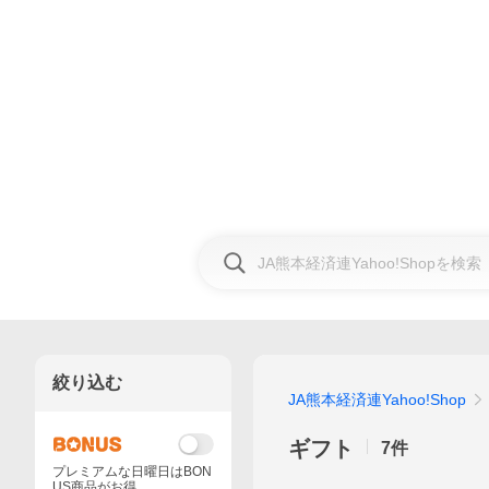
絞り込む
JA熊本経済連Yahoo!Shop
ギフト
7
件
プレミアムな日曜日はBON
US商品がお得