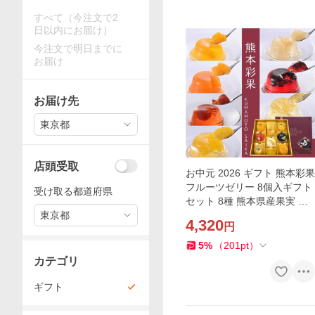
すべて（今注文で2
日以内にお届け）
今注文で明日までに
お届け
お届け先
東京都
店頭受取
お中元 2026 ギフト 熊本彩果
フルーツゼリー 8個入ギフト
受け取る都道府県
セット 8種 熊本県産果実 イ
東京都
チゴゼリーはモンドセレクシ
4,320
円
ョン金賞受賞 贈答用 内祝い
お返し
5
%
（
201
pt
）
カテゴリ
ギフト