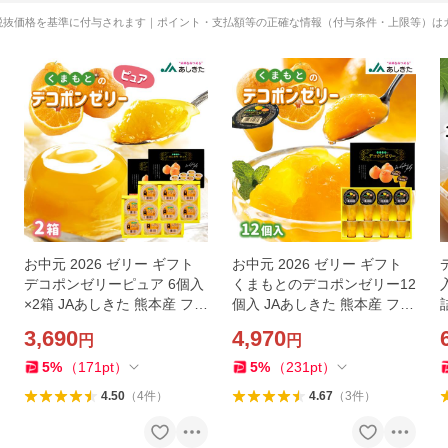
税抜価格を基準に付与されます｜ポイント・支払額等の正確な情報（付与条件・上限等）は
お中元 2026 ゼリー ギフト
お中元 2026 ゼリー ギフト
デコポンゼリーピュア 6個入
くまもとのデコポンゼリー12
×2箱 JAあしきた 熊本産 フル
個入 JAあしきた 熊本産 フル
ーツ 果物 贈答用 送料無料 御
ーツ 果物 ギフト 贈答用 送料
3,690
4,970
円
円
祝 お祝 内祝い お返し
無料 お返し 内祝
5
%
（
171
pt
）
5
%
（
231
pt
）
4.50
（
4
件
）
4.67
（
3
件
）