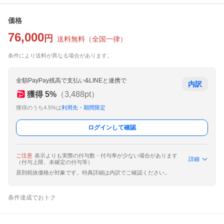
価格
76,000
円
送料無料
（
全国一律
）
条件により送料が異なる場合があります。
全額PayPay残高で支払い&LINEと連携で
内訳
獲得
5
%
（
3,488
pt）
獲得のうち4.5%は
利用先・期間限定
ログインして確認
ご注意
表示よりも実際の付与数・付与率が少ない場合があります
詳細
（付与上限、未確定の付与等）
原則税抜価格が対象です。特典詳細は内訳でご確認ください。
条件達成でおトク