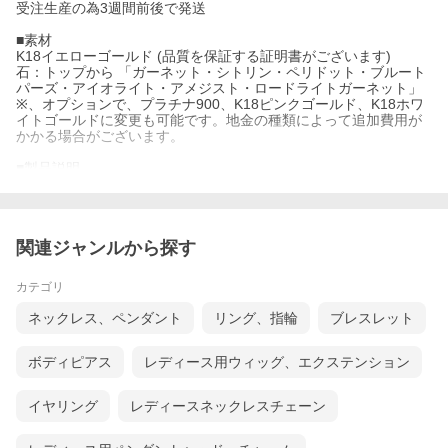
受注生産の為3週間前後で発送
■素材
K18イエローゴールド (品質を保証する証明書がございます)
石：トップから 「ガーネット・シトリン・ペリドット・ブルート
パーズ・アイオライト・アメジスト・ロードライトガーネット」
※、オプションで、プラチナ900、K18ピンクゴールド、K18ホワ
イトゴールドに変更も可能です。地金の種類によって追加費用が
かかる場合がございます。
■製品説明
７つの鮮やかな石がライン上に並んだ豪華な見た目のデザイン
K18イエローゴールドとの組合せで耳元を華やかに彩ります
■サイズ
関連ジャンルから探す
高さ：約 13ｍｍ 横幅：約 2.3ｍｍ
カテゴリ
ネックレス、ペンダント
リング、指輪
ブレスレット
ボディピアス
レディース用ウィッグ、エクステンション
イヤリング
レディースネックレスチェーン