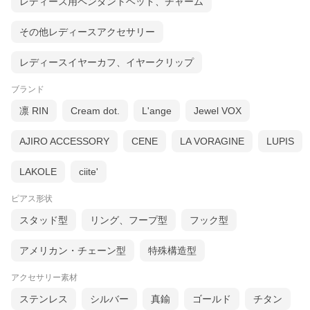
レディース用ペンダントヘッド、チャーム
その他レディースアクセサリー
レディースイヤーカフ、イヤークリップ
ブランド
凛 RIN
Cream dot.
L'ange
Jewel VOX
AJIRO ACCESSORY
CENE
LA VORAGINE
LUPIS
LAKOLE
ciite'
ピアス形状
スタッド型
リング、フープ型
フック型
アメリカン・チェーン型
特殊構造型
アクセサリー素材
ステンレス
シルバー
真鍮
ゴールド
チタン