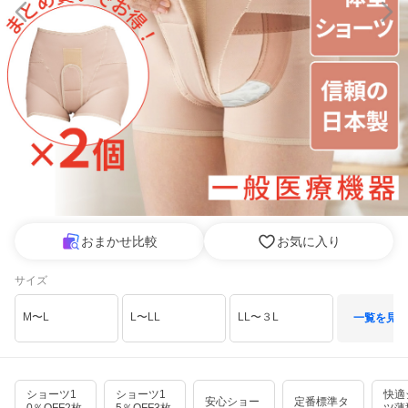
おまかせ比較
お気に入り
サイズ
M〜L
L〜LL
LL〜３L
一覧を見る
ショーツ1
ショーツ1
快適
安心ショー
定番標準タ