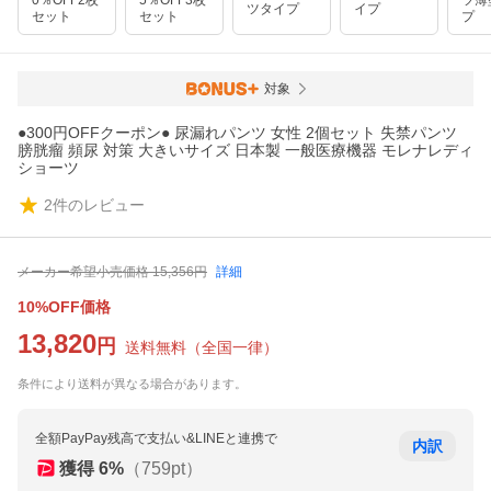
0％OFF2枚
5％OFF3枚
ツ薄
ツタイプ
イプ
セット
セット
プ
対象
●300円OFFクーポン● 尿漏れパンツ 女性 2個セット 失禁パンツ
膀胱瘤 頻尿 対策 大きいサイズ 日本製 一般医療機器 モレナレディ
ショーツ
2
件のレビュー
メーカー希望小売価格
15,356
円
詳細
10%OFF価格
13,820
円
送料無料
（
全国一律
）
条件により送料が異なる場合があります。
全額PayPay残高で支払い&LINEと連携で
内訳
獲得
6
%
（
759
pt）