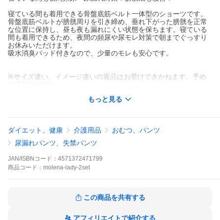
寝ている間も着用できる骨盤底筋ベルト一体型のショーツです。
骨盤底筋ベルトが膀胱周りを引き締め、垂れ下がった膀胱を正常
な位置に保持し、昼も夜も漏れにくい状態を保ちます。寝ている
間も着用できるため、夜間の頻尿や尿モレ対策で朝までぐっすり
お休みいただけます。
吸水消臭パッド付きなので、少量のモレも安心です。
※サイズ違い、イメージ違いの返品はお受けできかねます。予め
ご了承ください。
もっと見る
キーワード：モレナレディショーツ 一般医療機器 尿漏れパンツ
失禁パンツ 女性 膀胱溜 夜間頻尿対策 レディース 尿漏れ対策女性
失禁対策女性 漏れ安心 旅行 しっきん 婦人 シニア 尿漏れ 尿もれ
ダイエット、健康
介護用品
おむつ、パンツ
軽失禁 女性 しっきん 安心パンツ 骨盤骨盤底 筋骨盤底筋ベルト 骨
盤底筋ベルトモレナレディ 尿漏れパンツ 国産 日本製 病院 通院 肌
尿漏れパンツ、失禁パンツ
着 ショーツ 下着 女性 軽量 少量 おしゃれ パンツ 介護 大きいサイ
ズ M L LL 3L 軽失禁 産後 80代 70代 60代 大きいサイズ 外出時 下
JAN/ISBNコード：
4571372471799
着の上から着れる 目立たない 尿漏れ対策 失禁対策 膀胱溜改善 履
商品
コード：
molena-lady-2set
くだけ尿漏れ対策 気軽 簡単 手軽 医療機器 履いたまま眠れる
この商品を共有する
アフィリエイトで紹介する