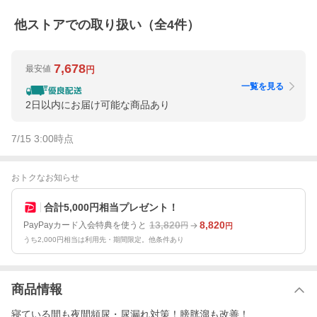
他ストアでの取り扱い（全
4
件）
7,678
最安値
円
一覧を見る
2日以内にお届け可能な商品あり
7/15 3:00
時点
おトクなお知らせ
合計5,000円相当プレゼント！
13,820
8,820
PayPayカード入会特典を使うと
円
円
うち2,000円相当は利用先・期間限定。他条件あり
商品情報
寝ている間も夜間頻尿・尿漏れ対策！膀胱溜も改善！