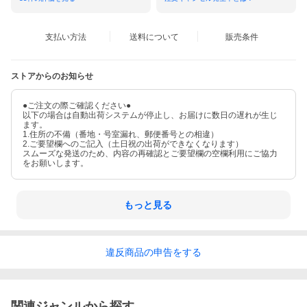
<商品名>：骨盤底筋モレナレディショーツ
<材質>：本体：ポリエステル90％・ポリウレタン10％ パイピン
グ：ナイロン90％・ポリウレタン10％
支払い方法
送料について
販売条件
<適応サイズ>（ヒップ）M〜L：87〜100cm L〜LL：92〜105cm
LL〜3L：97〜110cm
<生産国>：日本
一般医療機器届出番号：11B3X10017000025
ストアからのお知らせ
<洗濯表示>：洗濯機（ネット使用）
<ご使用上の注意>
※画面上と実物とでは多少色が異なる場合がありますので、ご了
●ご注文の際ご確認ください●
承ください。※一般医療機器商品ですので，返品はできません。
以下の場合は自動出荷システムが停止し、お届けに数日の遅れが生じ
ます。
サイズ・色・素材等、ご確認の上でのご購入をお願いいたしま
1.住所の不備（番地・号室漏れ、郵便番号との相違）
す。※本品は女性用です。※使用中、または使用後に痛みやかゆみ
2.ご要望欄へのご記入（土日祝の出荷ができなくなります）
等の異常を感じた場合は直ちに使用を中止し、専門医にご相談く
スムーズな発送のため、内容の再確認とご要望欄の空欄利用にご協力
ださい。
をお願いします。
もっと見る
違反
商品の
申告をする
関連ジャンルから探す