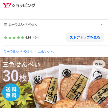
岩手のせんべいやさん
ストアトップを見る
4.86
（
42
件
）
岩手のせんべいやさん
三色せんべい
1
/
2