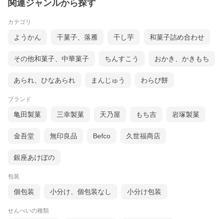
関連ジャンルから探す
カテゴリ
ようかん
干菓子、落雁
干し芋
和菓子詰め合わせ
その他和菓子、中華菓子
ちんすこう
おかき、かきもち
あられ、ひなあられ
まんじゅう
わらび餅
ブランド
亀田製菓
三幸製菓
天乃屋
もち吉
岩塚製菓
金吾堂
無印良品
Befco
久世福商店
銀座あけぼの
包装
個包装
小分け、個包装なし
小分け包装
せんべいの種類