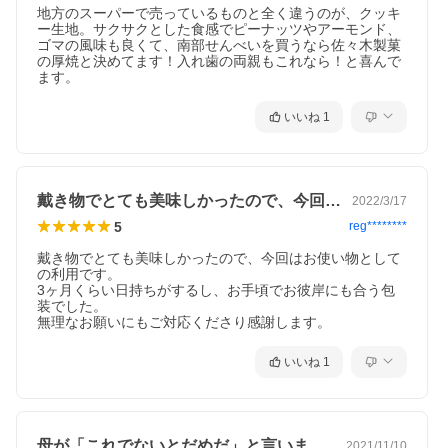
地方のスーパーで売っているものと全く違うのが、クッキ
ー生地。サクサクとした食感でピーナッツやアーモンド、
ゴマの風味も良くて、南部せんべいを買うなら佐々木製菓
の厚焼と決めてます！入れ歯の両親もこれなら！と喜んで
ます。
いいね
1
戴き物でとても美味しかったので、今回は…
2022/3/17
5
reg********
戴き物でとても美味しかったので、今回はお使い物として
の利用です。

3ヶ月くらい日持ちがするし、お手頃でお彼岸にも合う包
装でした。

無理なお願いにもご対応くださり感謝します。
いいね
1
母が「これでないとだめだ」と言います。…
2021/11/10