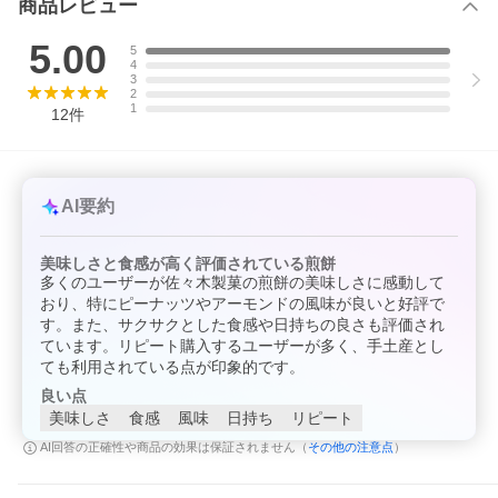
商品レビュー
5.00
5
4
3
2
1
12
件
AI要約
美味しさと食感が高く評価されている煎餅
多くのユーザーが佐々木製菓の煎餅の美味しさに感動して
おり、特にピーナッツやアーモンドの風味が良いと好評で
す。また、サクサクとした食感や日持ちの良さも評価され
ています。リピート購入するユーザーが多く、手土産とし
ても利用されている点が印象的です。
良い点
美味しさ
食感
風味
日持ち
リピート
その他の注意点
AI回答の正確性や商品の効果は保証されません（
）