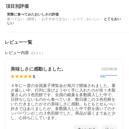
項目別評価
実際に食べてみたおいしさの評価
食べてない（贈答）
・
おすすめできない
・
ふつう
・
おいしい
・
とてもおい
しい
レビュー一覧
レビュー内容
（口コミ）
美味しさに感動しました。
2025/8/28
5
mlc********
４年に一度の全国菓子博覧会が旭川で開催されました。暑
さ厳しい中、行列に並びようやく手に入れたのが佐々木製
菓さんの３色煎餅です。全国の銘菓を多数購入した中で、
日持ちしないものから食べていき、数日後この３色煎餅を
いただきましたがその美味しさに感動。もともとせんべい
好きではありましたが、多数購入した中で群を抜いてのナ
ンバーワンがこの３色煎餅でした。商品が届くまであと少
し、心待ちにしています。