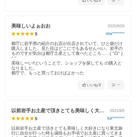
いいね
0
美味しいよぉおお
2025/9/26
5
oha********
都庁に岩手県の紹介のお店が出店されていて、ひと袋だけ
購入しました。見た目はどこにでもあるせんべい。岩手の
ものですが気分は都庁土産として食べたところ……( °‪ᗝ° ).
ᐟ‪‪‪.ᐟ‪‪‪

美味しーい‼️ということで、ショップを探しても の購入と
なりました。

いいね
0
以前岩手お土産で頂きとても美味しく大好…
2021/9/9
5
fuk********
以前岩手お土産で頂きとても美味しく大好きになり東北旅
行に自分が行った時も値段もお手頃でお土産に買ってきま