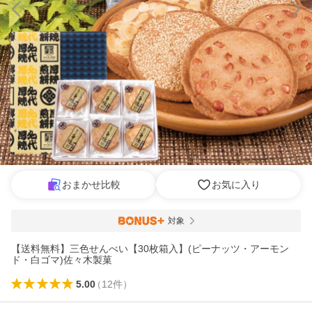
おまかせ比較
お気に入り
対象
【送料無料】三色せんべい【30枚箱入】(ピーナッツ・アーモン
ド・白ゴマ)佐々木製菓
5.00
（
12
件
）