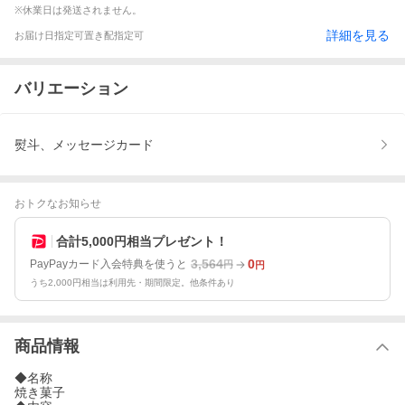
※休業日は発送されません。
詳細を見る
お届け日指定可
置き配指定可
バリエーション
熨斗、メッセージカード
おトクなお知らせ
合計5,000円相当プレゼント！
3,564
0
PayPayカード入会特典を使うと
円
円
うち2,000円相当は利用先・期間限定。他条件あり
商品情報
◆名称
焼き菓子