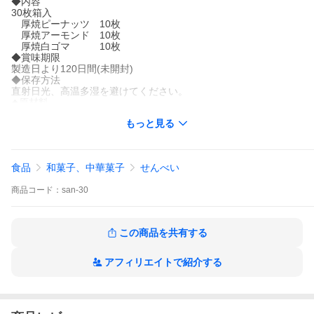
◆内容
30枚箱入
厚焼ピーナッツ 10枚
厚焼アーモンド 10枚
厚焼白ゴマ 10枚
◆賞味期限
製造日より120日間(未開封)
◆保存方法
直射日光、高温多湿を避けてください。
◆原材料
・厚焼ピーナッツ(小麦粉（国内製造）、ピーナッツ、砂糖、マ
もっと見る
ーガリン、鶏卵、食塩)
・厚焼アーモンド(小麦粉（国内製造）、砂糖、マーガリン、鶏
卵、アーモンド、食塩)
・厚焼白ゴマ(小麦粉（国内製造）、砂糖、白ゴマ、マーガリ
食品
和菓子、中華菓子
せんべい
ン、鶏卵、食塩)
◆添加物
商品
コード：
san-30
膨張剤（重曹）、香料
◆特定原材料28品目
小麦、落花生（ピーナッツ）、アーモンド、ごま、卵 が含まれ
ています
この商品を共有する
乳成分、くるみ、大豆、ゼラチン を含む製品を同製造工場にて
生産しています
◆製造者
アフィリエイトで紹介する
株式会社佐々木製菓
〒021-0041
岩手県一関市赤荻鬼吉５２