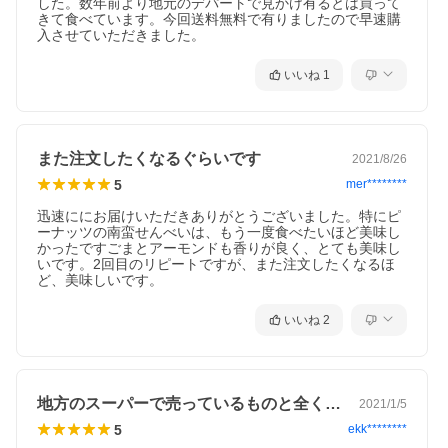
した。数年前より地元のデパートで見かけ有るとは買って
きて食べています。今回送料無料で有りましたので早速購
入させていただきました。
いいね
1
また注文したくなるぐらいです
2021/8/26
5
mer********
迅速ににお届けいただきありがとうございました。特にピ
ーナッツの南蛮せんべいは、もう一度食べたいほど美味し
かったですごまとアーモンドも香りが良く、とても美味し
いです。2回目のリピートですが、また注文したくなるほ
ど、美味しいです。
いいね
2
地方のスーパーで売っているものと全く違…
2021/1/5
5
ekk********