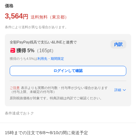
価格
3,564
円
送料無料
（
東京都
）
条件により送料が異なる場合があります。
全額PayPay残高で支払い&LINEと連携で
内訳
獲得
5
%
（
165
pt）
獲得のうち4.5%は
利用先・期間限定
ログインして確認
ご注意
表示よりも実際の付与数・付与率が少ない場合があります
詳細
（付与上限、未確定の付与等）
原則税抜価格が対象です。特典詳細は内訳でご確認ください。
条件達成でおトク
15時までの注文で8/8〜8/10の間に発送予定